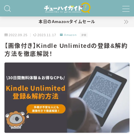
MENU
本日のAmazonタイムセール
2022.09.25
2023.11.17
Amazon
PR
ホーム
【画像付き】Kindle Unlimitedの登録&解約
方法を徹底解説！
特集！
おすすめランキング！
商品レビュー
キリン
氷結
氷結 無糖
氷結 ストロング
麒麟特製サワー