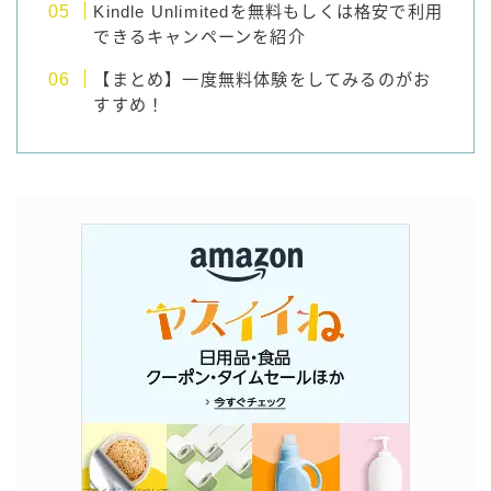
Kindle Unlimitedを無料もしくは格安で利用
コカ・コーラ
できるキャンペーンを紹介
檸檬堂
【まとめ】一度無料体験をしてみるのがお
すすめ！
オリオンビール
WATTA
natura WATTA
ちゅらWATTA
合同酒精
その他メーカー
素滴しぼり
お得情報
Amazon
楽天