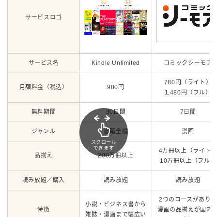
サービスロゴ
サービス名
Kindle Unlimited
コミックシーモア
780円（ライト）
月額料金（税込）
980円
1,480円（フル）
無料期間
30日間
7日間
ジャンル
書籍全般
漫画
スクロール
できます
4万冊以上（ライト
品揃え
200万冊以上
10万冊以上（フル）
読み放題／購入
読み放題
読み放題
2つのコースがあり、
小説・ビジネス書から
特徴
漫画の品揃えが国内
雑誌・漫画まで幅広い