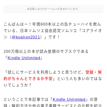
麒麟 発酵サワー
本記事にはプロモーションが含まれています。
麹レモンサワー
本搾り
こんばんはー！年間600本以上の缶チューハイを飲ん
スミノフ セルツァー
でいる、日本ソムリエ協会認定ソムリエ「コアライオ
サントリー
ン（
@koalion2021
）」です！
ー196℃ ストロングゼロ
ー196℃ 瞬間凍結
200万冊以上の本が読み放題のサブスクである
ー196℃ ザ・まるごと
「
Kindle Unlimited
」
CRAFT－196℃
こだわり酒場
「試しにサービスを利用しようと思うけど、
登録・解
ほろよい
約がちゃんとできるか不安
」という人も多いのではな
いでしょうか？
BAR Pomum（バー・ポームム）
角ハイボール
トリスハイボール
ということで本記事では「
Kindle Unlimited
」の登
録・解約方法や他の電子書籍サービスとの比較を紹介
ジムビームハイボール