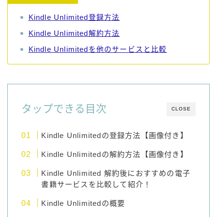
99.99（フォーナイン）
Kindle Unlimited登録方法
レモン・ザ・リッチ
Kindle Unlimited解約方法
男梅サワー
キレートレモンサワー
Kindle Unlimitedを他のサービスと比較
愛のスコールホワイトサワー
WATER SOUR(ウォーターサワ)
宝酒造
タップできる目次
CLOSE
焼酎ハイボール
タカラCANチューハイ
Kindle Unlimitedの登録方法【画像付き】
宝焼酎のお茶割りシリーズ
Kindle Unlimitedの解約方法【画像付き】
寶「丸おろし」
極上レモンサワー
Kindle Unlimited 解約後におすすめの電子
極上フルーツサワー
書籍サービスを比較して紹介！
すみか
Kindle Unlimitedの概要
タンチュー