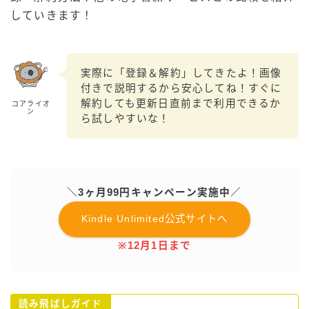
していきます！
GREEN1/2（グリーンハーフ）
鏡月焼酎ハイ
アサヒ
実際に「登録＆解約」してきたよ！画像
贅沢搾り
付きで説明するから安心してね！すぐに
解約しても更新日直前まで利用できるか
コアライオ
樽ハイ倶楽部
ン
ら試しやすいな！
ザ・レモンクラフト
ザ・カクテルクラフト
Slat(すらっと）
月庵
＼3ヶ月99円キャンペーン実施中／
クリアクーラー
Kindle Unlimited公式サイトへ
FRUITZER (フルーツァー）
※12月1日まで
サッポロ
濃いめのレモンサワー
三ツ星グレフルサワー
読み飛ばしガイド