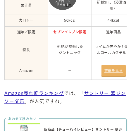
スクロール
記載無し（浸漬酒使
できます
果汁量
無果汁
用）
カロリー
50kcal
44kcal
通年／限定
セブンイレブン限定
通年商品
HUBが監修した
ライムが爽やか！低
特長
ジントニック
ルコールカクテル！
Amazon
ー
詳細を見る
Amazon売れ筋ランキング
では、「
サントリー 翠ジン
ソーダ缶
」が人気ですね。
あわせて読みたい
新商品【チューハイレビュー】サントリー 翠ジ