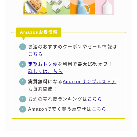
Amazonお得情報
お酒のおすすめクーポンやセール情報は
こちら
定期おトク便
を利用で
最大15％オフ
！
詳しくはこちら
実質無料
になる
Amazonサンプルストア
も毎週開催！
お酒の売れ筋ランキングは
こちら
Amazonで安く買う裏ワザは
こちら