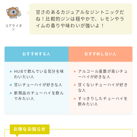
99.99（フォーナイン）
甘さのあるカジュアルなジントニックだ
レモン・ザ・リッチ
ね！比較的ジンは穏やかで、レモンやラ
男梅サワー
イムの香りや味わいが強いよ！
コアライオ
ン
キレートレモンサワー
愛のスコールホワイトサワー
WATER SOUR(ウォーターサワ)
おすすめする人
おすすめしない人
宝酒造
焼酎ハイボール
HUBで飲んでいる気分を味
アルコール度数が高いチュ
わいたい人
ーハイが好きな人
タカラCANチューハイ
甘いチューハイが好きな人
甘くないチューハイが好き
宝焼酎のお茶割りシリーズ
な人
新商品のチューハイを飲ん
寶「丸おろし」
でみたい人
すっきりしたチューハイを
飲みたい人
極上レモンサワー
極上フルーツサワー
すみか
お得なお知らせ
タンチュー