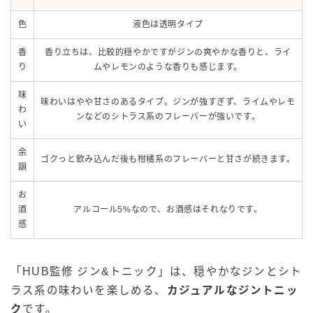
色
液色は透明タイプ
香
香り立ちは、比較的穏やかですがジンの爽やかな香りと、ライ
り
ムやレモンのような香りも感じます。
味
味わいはやや甘さのあるタイプ。ジンが強すぎず、ライムやレモ
わ
ンなどのシトラス系のフレーバーが強いです。
い
余
ゴクっと飲み込んだ後も柑橘系のフレーバーと甘さが続きます。
韻
お
酒
アルコール5%なので、お酒感はそれなりです。
感
「HUB監修 ジン&トニック」は、穏やかなジンとシト
ラス系の味わいを楽しめる、
カジュアルなジントニッ
ク
です。