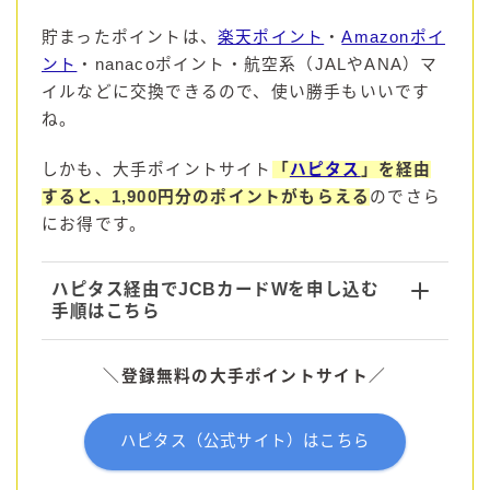
貯まったポイントは、
楽天ポイント
・
Amazonポイ
コラム
ント
・nanacoポイント・航空系（JALやANA）マ
イルなどに交換できるので、使い勝手もいいです
運営者情報
ね。
お問い合わせ
しかも、大手ポイントサイト
「
ハピタス
」を経由
すると、1,900円分のポイントがもらえる
のでさら
にお得です。
ハピタス経由でJCBカードWを申し込む
手順はこちら
＼
登録
無料の
大手
ポイント
サイト
／
ハピタス（公式サイト）はこちら