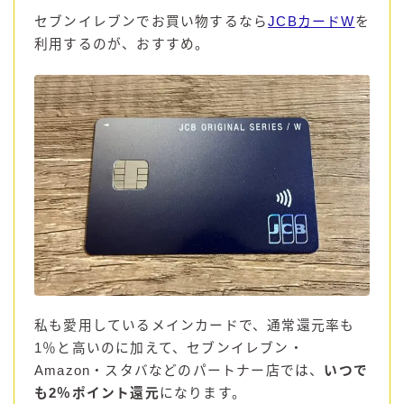
セブンイレブンでお買い物するなら
JCBカードW
を
コカ・コーラ
利用するのが、おすすめ。
檸檬堂
オリオンビール
WATTA
natura WATTA
ちゅらWATTA
合同酒精
その他メーカー
素滴しぼり
お得情報
私も愛用しているメインカードで、通常還元率も
1％と高いのに加えて、セブンイレブン・
Amazon
Amazon・スタバなどのパートナー店では、
いつで
楽天
も2％ポイント還元
になります。