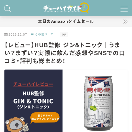
MENU
本日のAmazonタイムセール
2023.12.07
その他メーカー
PR
ホーム
【レビュー】HUB監修 ジン&トニック｜うま
い？まずい？実際に飲んだ感想やSNSでの口
特集！
コミ・評判も総まとめ！
おすすめランキング！
商品レビュー
キリン
氷結
氷結 無糖
氷結 ストロング
麒麟特製サワー