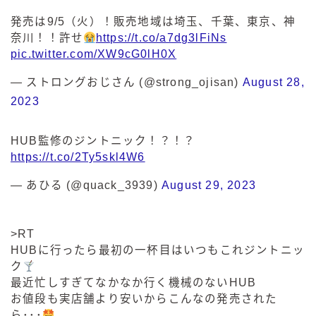
発売は9/5（火）！販売地域は埼玉、千葉、東京、神
奈川！！許せ
https://t.co/a7dg3lFiNs
pic.twitter.com/XW9cG0lH0X
— ストロングおじさん (@strong_ojisan)
August 28,
2023
HUB監修のジントニック！？！？
https://t.co/2Ty5skl4W6
— あひる (@quack_3939)
August 29, 2023
>RT
HUBに行ったら最初の一杯目はいつもこれジントニッ
ク
️
最近忙しすぎてなかなか行く機械のないHUB
お値段も実店舗より安いからこんなの発売された
ら･･･