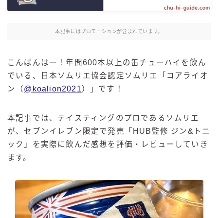
麒麟 発酵サワー
麹レモンサワー
本記事にはプロモーションが含まれています。
本搾り
スミノフ セルツァー
こんばんはー！年間600本以上の缶チューハイを飲ん
サントリー
でいる、日本ソムリエ協会認定ソムリエ「コアライオ
ン（
@koalion2021
）」です！
ー196℃ ストロングゼロ
ー196℃ 瞬間凍結
ー196℃ ザ・まるごと
本記事では、テイスティングのプロであるソムリエ
が、セブンイレブン限定で発売「HUB監修 ジン&トニ
CRAFT－196℃
ック」を実際に飲んだ感想を評価・レビューしていき
こだわり酒場
ます。
ほろよい
BAR Pomum（バー・ポームム）
角ハイボール
トリスハイボール
ジムビームハイボール