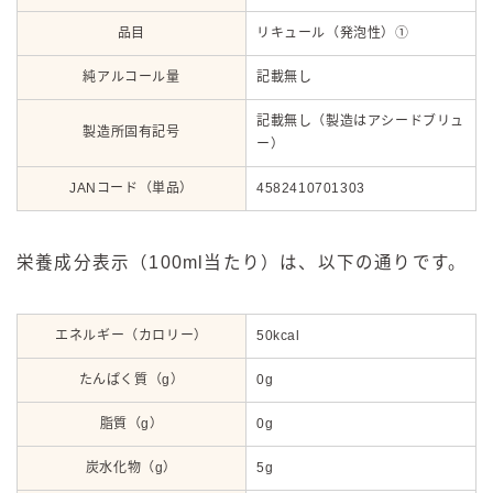
品目
リキュール（発泡性）①
純アルコール量
記載無し
記載無し（製造はアシードブリュ
製造所固有記号
ー）
JANコード（単品）
4582410701303
栄養成分表示（100ml当たり）は、以下の通りです。
エネルギー（カロリー）
50kcal
たんぱく質（g）
0g
脂質（g）
0g
炭水化物（g）
5g