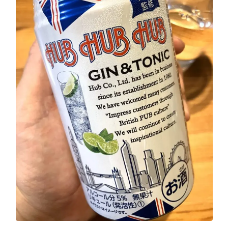
GREEN1/2（グリーンハーフ）
鏡月焼酎ハイ
アサヒ
贅沢搾り
樽ハイ倶楽部
ザ・レモンクラフト
ザ・カクテルクラフト
Slat(すらっと）
月庵
クリアクーラー
FRUITZER (フルーツァー）
サッポロ
濃いめのレモンサワー
三ツ星グレフルサワー