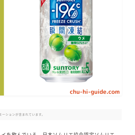
氷結 無糖
氷結 ストロング
麒麟特製サワー
麒麟 発酵サワー
麹レモンサワー
本搾り
スミノフ セルツァー
サントリー
ー196℃ ストロングゼロ
ー196℃ 瞬間凍結
ー196℃ ザ・まるごと
CRAFT－196℃
こだわり酒場
モーションが含まれています。
ほろよい
BAR Pomum（バー・ポームム）
ハイを飲んでいる、日本ソムリエ協会認定ソムリエ