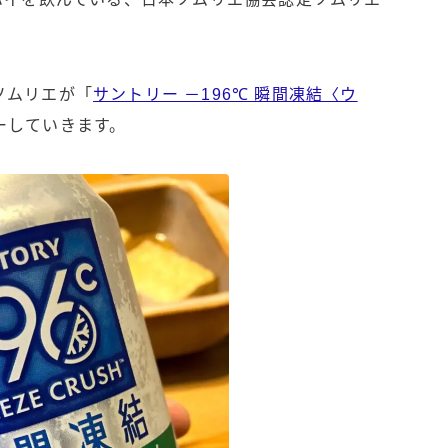
角ハイボール
！
トリスハイボール
ジムビームハイボール
ソムリエが「
サントリー －196℃ 瞬間凍結〈ウ
GREEN1/2（グリーンハーフ）
鏡月焼酎ハイ
ーしていきます。
アサヒ
贅沢搾り
樽ハイ倶楽部
ザ・レモンクラフト
ザ・カクテルクラフト
Slat(すらっと）
月庵
クリアクーラー
FRUITZER (フルーツァー）
サッポロ