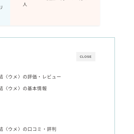
人
Amazon
リ
楽天
コラム
運営者情報
CLOSE
お問い合わせ
間凍結〈ウメ〉の評価・レビュー
凍結〈ウメ〉の基本情報
凍結〈ウメ〉の口コミ・評判