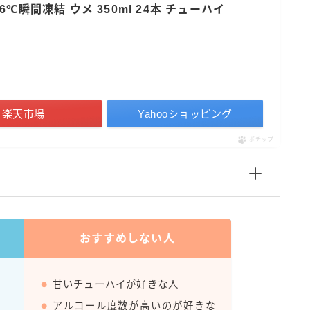
℃瞬間凍結 ウメ 350ml 24本 チューハイ
すみか
タンチュー
コカ・コーラ
檸檬堂
楽天市場
Yahooショッピング
オリオンビール
WATTA
ポチップ
natura WATTA
ちゅらWATTA
合同酒精
その他メーカー
おすすめしない人
素滴しぼり
甘いチューハイが好きな人
お得情報
アルコール度数が高いのが好きな