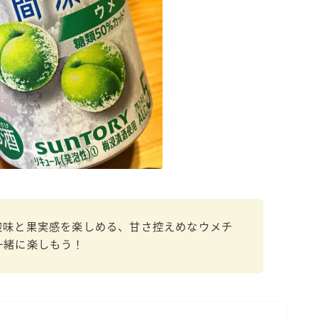
濃いめのレモンサワー
三ツ星グレフルサワー
99.99（フォーナイン）
レモン・ザ・リッチ
男梅サワー
キレートレモンサワー
愛のスコールホワイトサワー
WATER SOUR(ウォーターサワ)
宝酒造
焼酎ハイボール
酸味と果実感を楽しめる、甘さ控えめなウメチ
タカラCANチューハイ
一緒に楽しもう！
宝焼酎のお茶割りシリーズ
寶「丸おろし」
極上レモンサワー
極上フルーツサワー