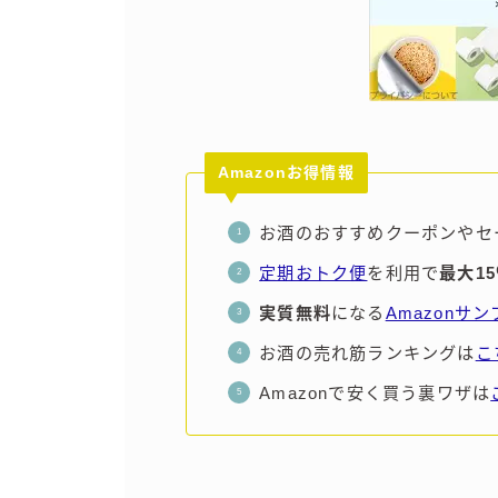
Amazonお得情報
お酒のおすすめクーポンやセ
定期おトク便
を利用で
最大1
実質無料
になる
Amazonサ
お酒の売れ筋ランキングは
こ
Amazonで安く買う裏ワザは