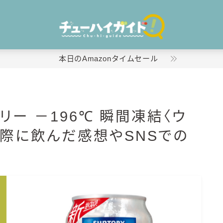
本日のAmazonタイムセール
ホーム
リー －196℃ 瞬間凍結〈ウ
特集！
実際に飲んだ感想やSNSでの
おすすめランキング！
！
商品レビュー
キリン
氷結