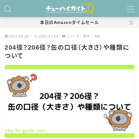
MENU
本日のAmazonタイムセール
2021.09.18
2022.11.24
ニュース・雑学
PR
ホーム
204径？206径？缶の口径（大きさ）や種類に
ついて
特集！
おすすめランキング！
商品レビュー
キリン
氷結
氷結 無糖
氷結 ストロング
麒麟特製サワー