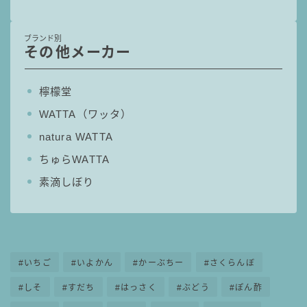
ブランド別
その他メーカー
檸檬堂
WATTA（ワッタ）
natura WATTA
ちゅらWATTA
素滴しぼり
いちご
いよかん
かーぶちー
さくらんぼ
しそ
すだち
はっさく
ぶどう
ぽん酢
毎日更新
缶チューハイの売れ筋ランキングはこちら