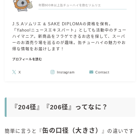
年間600本以上缶チューハイを飲むソムリエ
コラム
J.S.Aソムリエ & SAKE DIPLOMAの資格を保有。
運営者情報
「Yahoo!ニュースエキスパート」としても活動中のチュー
ハイマニア。新商品をフラゲできるお店を探して、スーパ
ーのお酒売り場を巡るのが趣味。缶チューハイの魅力やお
お問い合わせ
得な情報をお届けします！
プロフィールを読む
X
Instagram
Contact
『204径』『206径』ってなに？
缶の口径（大きさ）
簡単に言うと『
』の違いです