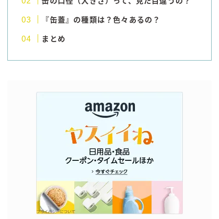
缶の口径（大きさ）って、見た目違うの？
99.99（フォーナイン）
『缶蓋』の種類は？色々あるの？
レモン・ザ・リッチ
男梅サワー
まとめ
キレートレモンサワー
愛のスコールホワイトサワー
WATER SOUR(ウォーターサワ)
宝酒造
焼酎ハイボール
タカラCANチューハイ
宝焼酎のお茶割りシリーズ
寶「丸おろし」
極上レモンサワー
極上フルーツサワー
すみか
タンチュー