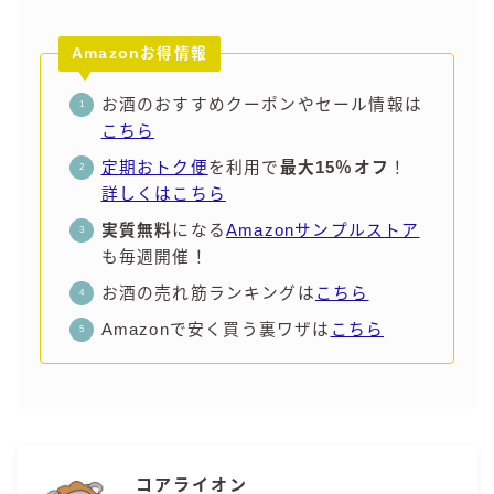
コカ・コーラ
Amazonお得情報
檸檬堂
お酒のおすすめクーポンやセール情報は
オリオンビール
こちら
WATTA
定期おトク便
を利用で
最大15％オフ
！
natura WATTA
詳しくはこちら
ちゅらWATTA
実質無料
になる
Amazonサンプルストア
合同酒精
も毎週開催！
その他メーカー
お酒の売れ筋ランキングは
こちら
素滴しぼり
Amazonで安く買う裏ワザは
こちら
お得情報
Amazon
楽天
コアライオン