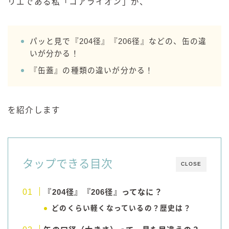
リエである私「コアライオン」が、
GREEN1/2（グリーンハーフ）
鏡月焼酎ハイ
パッと見で『204径』『206径』などの、缶の違
アサヒ
いが分かる！
贅沢搾り
『缶蓋』の種類の違いが分かる！
樽ハイ倶楽部
ザ・レモンクラフト
ザ・カクテルクラフト
を紹介します
Slat(すらっと）
月庵
クリアクーラー
タップできる目次
CLOSE
FRUITZER (フルーツァー）
サッポロ
『204径』『206径』ってなに？
濃いめのレモンサワー
どのくらい軽くなっているの？歴史は？
三ツ星グレフルサワー