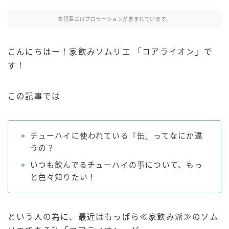
麒麟 発酵サワー
本記事にはプロモーションが含まれています。
麹レモンサワー
本搾り
こんにちはー！家飲みソムリエ 「コアライオン」で
スミノフ セルツァー
す！
サントリー
ー196℃ ストロングゼロ
この記事では
ー196℃ 瞬間凍結
ー196℃ ザ・まるごと
チューハイに使われている『缶』ってなにか違
CRAFT－196℃
うの？
こだわり酒場
いつも飲んでるチューハイの事について、もっ
ほろよい
と色々知りたい！
BAR Pomum（バー・ポームム）
角ハイボール
トリスハイボール
という人の為に、最近はもっぱら≪家飲み派≫のソム
ジムビームハイボール