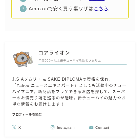
コカ・コーラ
Amazonで安く買う裏ワザは
こちら
檸檬堂
オリオンビール
WATTA
natura WATTA
コアライオン
ちゅらWATTA
年間600本以上缶チューハイを飲むソムリエ
合同酒精
J.S.Aソムリエ & SAKE DIPLOMAの資格を保有。
その他メーカー
「Yahoo!ニュースエキスパート」としても活動中のチュー
ハイマニア。新商品をフラゲできるお店を探して、スーパ
素滴しぼり
ーのお酒売り場を巡るのが趣味。缶チューハイの魅力やお
得な情報をお届けします！
お得情報
プロフィールを読む
Amazon
X
Instagram
Contact
楽天