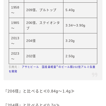
1958
209径、プルトップ
5.40g
～
1985
206径、ステイオンタ
3.34～3.90g
～
ブ
2013
204径
3.20g
～
2023
202径
2.50g
～
※
アサヒビール 国産最軽量
のビール類202径アルミ缶蓋
を開発
『206径』と比べると≪0.84g～1.4g≫
『204径』と比べると≪0.7g≫