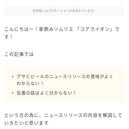
麒麟 発酵サワー
本記事にはプロモーションが含まれています。
麹レモンサワー
本搾り
こんにちはー！家飲みソムリエ 「コアライオン」で
スミノフ セルツァー
す！
サントリー
ー196℃ ストロングゼロ
この記事では
ー196℃ 瞬間凍結
ー196℃ ザ・まるごと
アサヒビールのニュースリリースの意味がよく
CRAFT－196℃
わからない！
こだわり酒場
缶蓋の話はよく分からない！
ほろよい
BAR Pomum（バー・ポームム）
角ハイボール
という方の為に、ニュースリリースの内容を解説して
トリスハイボール
いきたいと思います
ジムビームハイボール