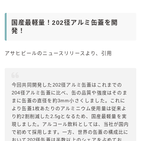
コラム
国産最軽量！202径アルミ缶蓋を開
発！
運営者情報
お問い合わせ
アサヒビールのニュースリリースより、引用
今回共同開発した202径アルミ缶蓋はこれまでの
204径アルミ缶蓋に比べ、缶の品質や強度はそのま
まに缶蓋の直径を約3mm小さくしました。これに
より缶蓋1枚あたりのアルミニウム使用量は従来よ
り約2割削減した2.5gとなるため、国産最軽量を実
現しました。アルコール飲料としては、当社が国内
で初めて採用します。一方、世界の缶蓋の構成比に
おいて202径缶蓋は半数以上のシェアを占めてお