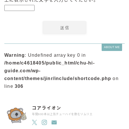
ABOUT ME
Warning
: Undefined array key 0 in
/home/c4618405/public_html/chu-hi-
guide.com/wp-
content/themes/jinr/include/shortcode.php
on
line
306
コアライオン
年間600本以上缶チューハイを飲むソムリエ