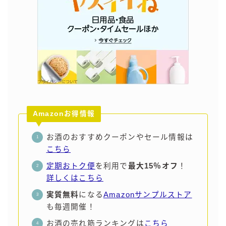
99.99（フォーナイン）
レモン・ザ・リッチ
男梅サワー
キレートレモンサワー
愛のスコールホワイトサワー
WATER SOUR(ウォーターサワ)
宝酒造
Amazonお得情報
焼酎ハイボール
タカラCANチューハイ
お酒のおすすめクーポンやセール情報は
宝焼酎のお茶割りシリーズ
こちら
寶「丸おろし」
定期おトク便
を利用で
最大15％オフ
！
極上レモンサワー
詳しくはこちら
極上フルーツサワー
実質無料
になる
Amazonサンプルストア
すみか
も毎週開催！
タンチュー
お酒の売れ筋ランキングは
こちら