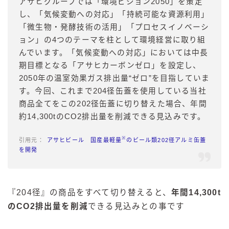
アサヒグループでは「環境ビジョン2050」を策定
し、「気候変動への対応」「持続可能な資源利用」
「微生物・発酵技術の活用」「プロセスイノベーシ
ョン」の4つのテーマを柱として環境経営に取り組
んでいます。「気候変動への対応」においては中長
期目標となる「アサヒカーボンゼロ」を設定し、
2050年の温室効果ガス排出量“ゼロ”を目指していま
す。今回、これまで204径缶蓋を使用している当社
商品全てをこの202径缶蓋に切り替えた場合、年間
約14,300tのCO2排出量を削減できる見込みです。
※
アサヒビール 国産最軽量
のビール類202径アルミ缶蓋
を開発
『204径』の商品をすべて切り替えると、
年間14,300t
のCO2排出量を削減
できる見込みとの事です