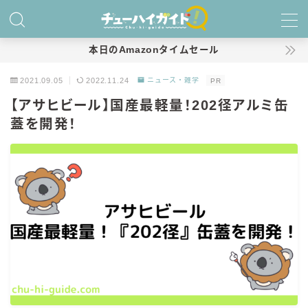
MENU
本日のAmazonタイムセール
2021.09.05
2022.11.24
ニュース・雑学
PR
ホーム
【アサヒビール】国産最軽量！202径アルミ缶
蓋を開発！
特集！
おすすめランキング！
商品レビュー
キリン
氷結
氷結 無糖
氷結 ストロング
麒麟特製サワー