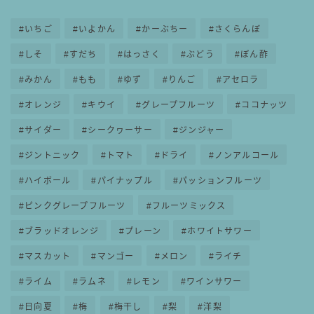
いちご
いよかん
かーぶちー
さくらんぼ
しそ
すだち
はっさく
ぶどう
ぽん酢
みかん
もも
ゆず
りんご
アセロラ
オレンジ
キウイ
グレープフルーツ
ココナッツ
サイダー
シークヮーサー
ジンジャー
ジントニック
トマト
ドライ
ノンアルコール
ハイボール
パイナップル
パッションフルーツ
ピンクグレープフルーツ
フルーツミックス
ブラッドオレンジ
プレーン
ホワイトサワー
マスカット
マンゴー
メロン
ライチ
ライム
ラムネ
レモン
ワインサワー
日向夏
梅
梅干し
梨
洋梨