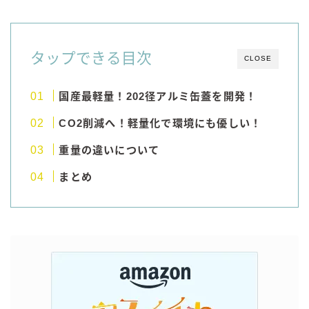
GREEN1/2（グリーンハーフ）
鏡月焼酎ハイ
タップできる目次
CLOSE
アサヒ
贅沢搾り
国産最軽量！202径アルミ缶蓋を開発！
樽ハイ倶楽部
CO2削減へ！軽量化で環境にも優しい！
ザ・レモンクラフト
ザ・カクテルクラフト
重量の違いについて
Slat(すらっと）
まとめ
月庵
クリアクーラー
FRUITZER (フルーツァー）
サッポロ
濃いめのレモンサワー
三ツ星グレフルサワー