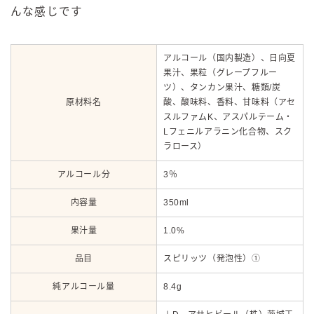
んな感じです
アルコール（国内製造）、日向夏
果汁、果粒（グレープフルー
ツ）、タンカン果汁、糖類/炭
原材料名
酸、酸味料、香料、甘味料（アセ
スルファムK、アスパルテーム・
Lフェニルアラニン化合物、スク
ラロース）
アルコール分
3％
内容量
350ml
果汁量
1.0%
品目
スピリッツ（発泡性）①
純アルコール量
8.4g