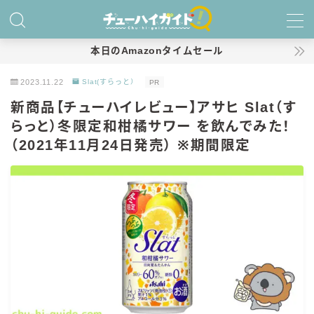
MENU
本日のAmazonタイムセール
2023.11.22
Slat(すらっと）
PR
ホーム
新商品【チューハイレビュー】アサヒ Slat（す
らっと）冬限定和柑橘サワー を飲んでみた！
特集！
（2021年11月24日発売） ※期間限定
おすすめランキング！
商品レビュー
キリン
氷結
氷結 無糖
氷結 ストロング
麒麟特製サワー