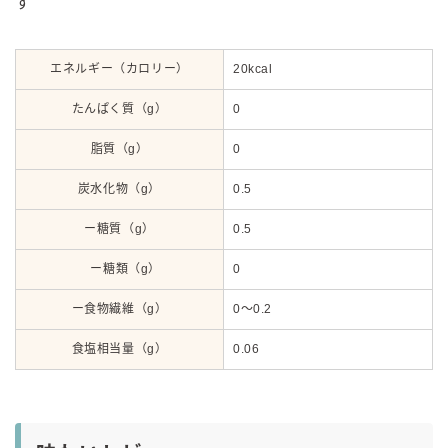
す
エネルギー（カロリー）
20kcal
たんぱく質（g）
0
脂質（g）
0
炭水化物（g）
0.5
ー糖質（g）
0.5
ー糖類（g）
0
ー食物繊維（g）
0～0.2
食塩相当量（g）
0.06