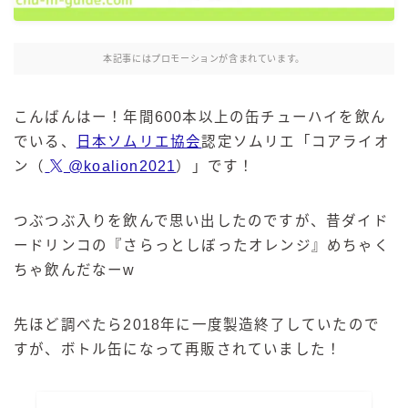
麒麟 発酵サワー
麹レモンサワー
本記事にはプロモーションが含まれています。
本搾り
スミノフ セルツァー
こんばんはー！年間600本以上の缶チューハイを飲ん
サントリー
でいる、
日本ソムリエ協会
認定ソムリエ「コアライオ
ン（
@koalion2021
）」です！
ー196℃ ストロングゼロ
ー196℃ 瞬間凍結
ー196℃ ザ・まるごと
つぶつぶ入りを飲んで思い出したのですが、昔ダイド
ードリンコの『さらっとしぼったオレンジ』めちゃく
CRAFT－196℃
ちゃ飲んだなーw
こだわり酒場
ほろよい
先ほど調べたら2018年に一度製造終了していたので
BAR Pomum（バー・ポームム）
すが、ボトル缶になって再販されていました！
角ハイボール
トリスハイボール
ジムビームハイボール