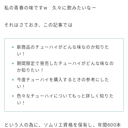
99.99（フォーナイン）
私の青春の味ですw 久々に飲みたいなー
レモン・ザ・リッチ
男梅サワー
それはさておき、この記事では
キレートレモンサワー
愛のスコールホワイトサワー
WATER SOUR(ウォーターサワ)
新商品のチューハイがどんな味なのか知りた
い！
宝酒造
期間限定で発売したチューハイがどんな味なの
焼酎ハイボール
か知りたい！
タカラCANチューハイ
今度チューハイを購入するときの参考にした
宝焼酎のお茶割りシリーズ
い！
寶「丸おろし」
色々なチューハイについてもっと詳しく知りた
極上レモンサワー
い！
極上フルーツサワー
すみか
タンチュー
という人の為に、ソムリエ資格を保有し、年間600本