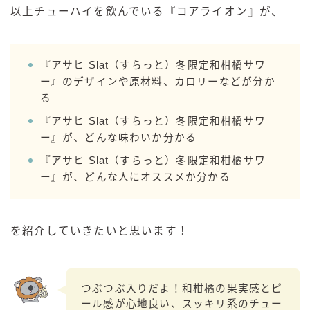
以上チューハイを飲んでいる『コアライオン』が、
コカ・コーラ
檸檬堂
『アサヒ Slat（すらっと）冬限定和柑橘サワ
オリオンビール
ー』のデザインや原材料、カロリーなどが分か
WATTA
る
natura WATTA
『アサヒ Slat（すらっと）冬限定和柑橘サワ
ちゅらWATTA
ー』が、どんな味わいか分かる
合同酒精
『アサヒ Slat（すらっと）冬限定和柑橘サワ
ー』が、どんな人にオススメか分かる
その他メーカー
素滴しぼり
を紹介していきたいと思います！
お得情報
Amazon
つぶつぶ入りだよ！和柑橘の果実感とピ
楽天
ール感が心地良い、スッキリ系のチュー