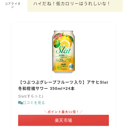
ハイだね！低カロリーはうれしいな！
コアライオ
ン
コラム
運営者情報
お問い合わせ
【つぶつぶグレープフルーツ入り】アサヒSlat
冬和柑橘サワー 350ml×24本
Slat(すらっと)
口コミを見る
＼ポイント最大11倍！／
楽天市場