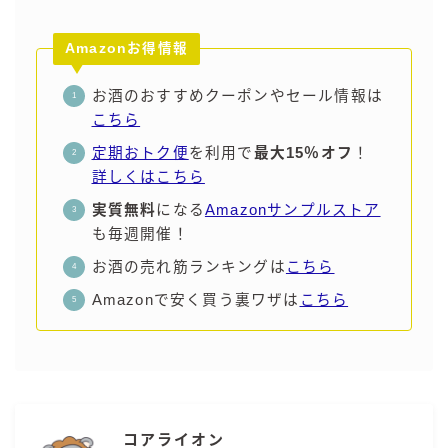
Amazonお得情報
お酒のおすすめクーポンやセール情報は
こちら
定期おトク便
を利用で
最大15％オフ
！
詳しくはこちら
実質無料
になる
Amazonサンプルストア
も毎週開催！
お酒の売れ筋ランキングは
こちら
Amazonで安く買う裏ワザは
こちら
コアライオン