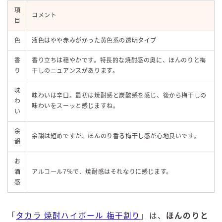
項
コメント
目
色
液色はやや赤みがかった黄色系の透明タイプ
香
香り立ちは穏やかです。特長的な焼酎感の奥に、ほんのりと梅
り
干しのニュアンスがあります。
味
味わいは辛口。最初は焼酎感と炭酸感を感じ、後から梅干しの
わ
味わいをスーッと感じますね。
い
余
余韻は短めですが、ほんのり香る梅干し感が心地良いです。
韻
お
酒
アルコール7％で、焼酎感はそれなりに感じます。
感
「
タカラ 焼酎ハイボール 梅干割り
」は、
ほんのりと