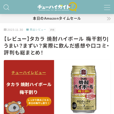
MENU
本日のAmazonタイムセール
2023.11.30
商品レビュー
PR
ホーム
【レビュー】タカラ 焼酎ハイボール 梅干割り|
うまい？まずい？実際に飲んだ感想や口コミ・
特集！
評判も総まとめ！
おすすめランキング！
商品レビュー
キリン
氷結
氷結 無糖
氷結 ストロング
麒麟特製サワー