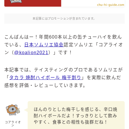
麒麟 発酵サワー
麹レモンサワー
本記事にはプロモーションが含まれています。
本搾り
スミノフ セルツァー
こんばんはー！年間600本以上の缶チューハイを飲ん
サントリー
でいる、
日本ソムリエ協会
認定ソムリエ「コアライオ
ン（
@koalion2021
）」です！
ー196℃ ストロングゼロ
ー196℃ 瞬間凍結
ー196℃ ザ・まるごと
本記事では、テイスティングのプロであるソムリエが
「
タカラ 焼酎ハイボール 梅干割り
」を実際に飲んだ
CRAFT－196℃
感想を評価・レビューしていきます。
こだわり酒場
ほろよい
BAR Pomum（バー・ポームム）
ほんのりとした梅干しを感じる、辛口焼
角ハイボール
酎ハイボールだよ！すっきりとして飲み
トリスハイボール
やすく、食事との相性も抜群だね！
コアライオ
ン
ジムビームハイボール