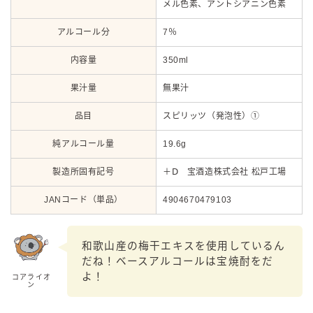
メル色素、アントシアニン色素
アルコール分
7％
内容量
350ml
果汁量
無果汁
品目
スピリッツ（発泡性）①
純アルコール量
19.6g
製造所固有記号
＋Ⅾ 宝酒造株式会社 松戸工場
JANコード（単品）
4904670479103
和歌山産の梅干エキスを使用しているん
だね！ベースアルコールは宝焼酎をだ
よ！
コアライオ
ン