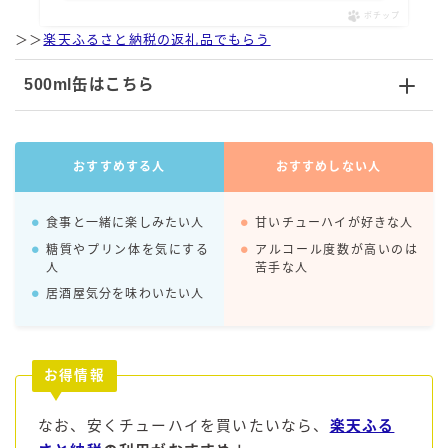
99.99（フォーナイン）
ポチップ
＞＞
楽天ふるさと納税の返礼品でもらう
レモン・ザ・リッチ
男梅サワー
500ml缶はこちら
キレートレモンサワー
愛のスコールホワイトサワー
WATER SOUR(ウォーターサワ)
おすすめする人
おすすめしない人
宝酒造
食事と一緒に楽しみたい人
甘いチューハイが好きな人
焼酎ハイボール
糖質やプリン体を気にする
アルコール度数が高いのは
タカラCANチューハイ
人
苦手な人
宝焼酎のお茶割りシリーズ
居酒屋気分を味わいたい人
寶「丸おろし」
極上レモンサワー
お得情報
極上フルーツサワー
すみか
なお、安くチューハイを買いたいなら、
楽天ふる
タンチュー