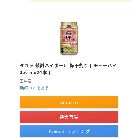
GREEN1/2（グリーンハーフ）
鏡月焼酎ハイ
アサヒ
贅沢搾り
樽ハイ倶楽部
ザ・レモンクラフト
タカラ 焼酎ハイボール 梅干割り [ チューハイ
ザ・カクテルクラフト
350mlx24本 ]
Slat(すらっと）
宝酒造
月庵
口コミを見る
クリアクーラー
FRUITZER (フルーツァー）
Amazon
サッポロ
楽天市場
濃いめのレモンサワー
Yahooショッピング
三ツ星グレフルサワー