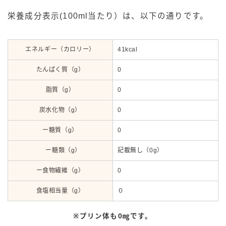
栄養成分表示(100ml当たり）は、以下の通りです。
エネルギー（カロリー）
41kcal
たんぱく質（g）
0
脂質（g）
0
炭水化物（g）
0
ー糖質（g）
0
ー糖類（g）
記載無し（0g）
ー食物繊維（g）
0
食塩相当量（g）
０
※プリン体も0㎎です。