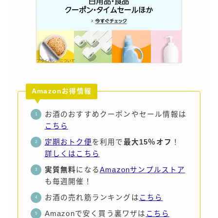
Amazonお得情報
お酒のおすすめクーポンやセール情報は
こちら
定期おトク便
を利用で
最大15％オフ
！
詳しくはこちら
実質無料
になる
Amazonサンプルストア
も毎週開催！
お酒の売れ筋ランキングは
こちら
Amazonで安く買う裏ワザは
こちら