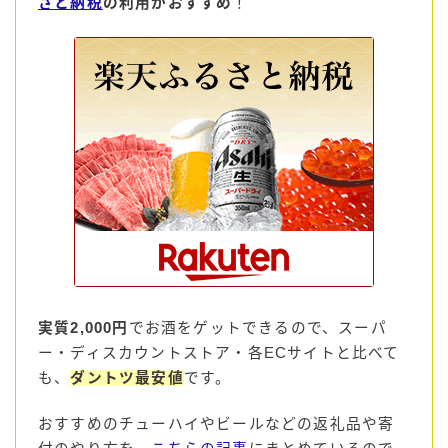
さと納税
の利用がおすすめ
！
コカ・コーラ
檸檬堂
オリオンビール
WATTA
natura WATTA
ちゅらWATTA
合同酒精
その他メーカー
素滴しぼり
実質2,000円
でお酒をゲットできるので、スーパ
ー・ディスカウントストア・各ECサイトと比べて
お得情報
も、
ダントツ最安値
です。
Amazon
おすすめのチューハイやビールなどの返礼品や寄
楽天