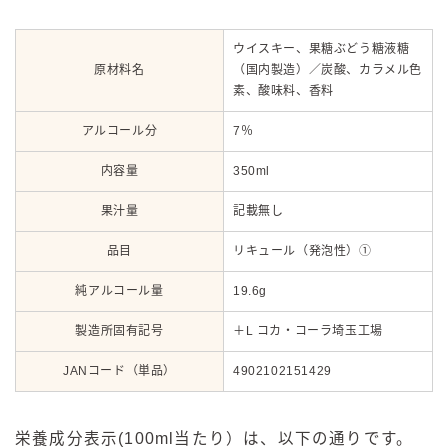
ウイスキー、果糖ぶどう糖液糖
原材料名
（国内製造）／炭酸、カラメル色
素、酸味料、香料
アルコール分
7％
内容量
350ml
果汁量
記載無し
品目
リキュール（発泡性）①
純アルコール量
19.6g
製造所固有記号
＋L コカ・コーラ埼玉工場
JANコード（単品）
4902102151429
栄養成分表示(100ml当たり）は、以下の通りです。