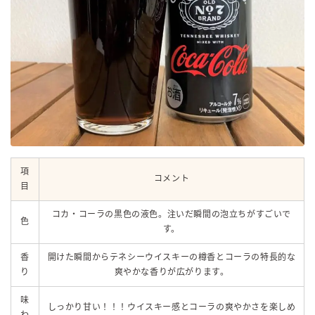
項
コメント
目
コカ・コーラの黒色の液色。注いだ瞬間の泡立ちがすごいで
色
す。
香
開けた瞬間からテネシーウイスキーの樽香とコーラの特長的な
り
爽やかな香りが広がります。
味
しっかり甘い！！！ウイスキー感とコーラの爽やかさを楽しめ