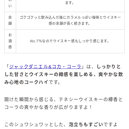
わ
ます。
い
余
ゴクゴクッと飲み込んだ後にカラメルっぽい後味とウイスキー
韻
感の余韻が長く続きます。
お
酒
Alc.7％なのでウイスキー感もしっかり感じます。
感
「
ジャックダニエル&コカ・コーラ
」は、
しっかりと
した甘さとウイスキーの樽感を楽しめる、爽やかな飲
み心地のコークハイ
です。
開けた瞬間から感じる、テネシーウイスキーの樽香と
コーラの爽やかな香りが広がりますよ！
このシュワシュワッとした、
泡立ちもすごい
ですよ