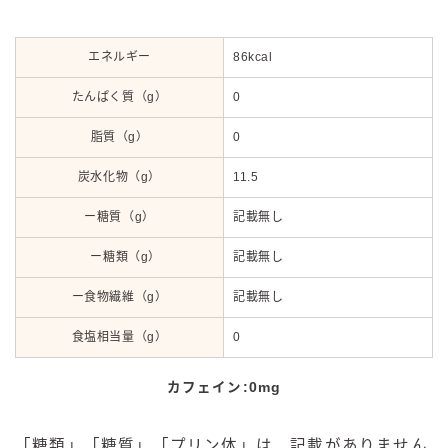
エネルギー
86kcal
たんぱく質（g）
0
脂質（g）
0
炭水化物（g）
11.5
ー糖質（g）
記載無し
ー糖類（g）
記載無し
ー食物繊維（g）
記載無し
食塩相当量（g）
0
カフェイン:0mg
「糖類」「糖質」「プリン体」は、記載がありません