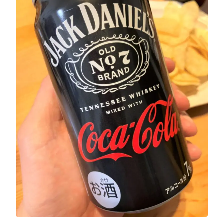
GREEN1/2（グリーンハーフ）
鏡月焼酎ハイ
アサヒ
贅沢搾り
樽ハイ倶楽部
ザ・レモンクラフト
ザ・カクテルクラフト
Slat(すらっと）
月庵
クリアクーラー
FRUITZER (フルーツァー）
サッポロ
濃いめのレモンサワー
三ツ星グレフルサワー