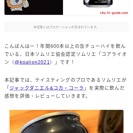
麒麟 発酵サワー
麹レモンサワー
本搾り
本記事にはプロモーションが含まれています。
スミノフ セルツァー
サントリー
こんばんはー！年間600本以上の缶チューハイを飲ん
でいる、日本ソムリエ協会認定ソムリエ「コアライオ
ー196℃ ストロングゼロ
ン（
@koalion2021
）」です！
ー196℃ 瞬間凍結
ー196℃ ザ・まるごと
本記事では、テイスティングのプロであるソムリエが
CRAFT－196℃
「
ジャックダニエル&コカ・コーラ
」を実際に飲んだ
こだわり酒場
感想を評価・レビューしていきます。
ほろよい
BAR Pomum（バー・ポームム）
角ハイボール
トリスハイボール
ジムビームハイボール