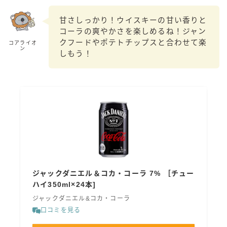
99.99（フォーナイン）
甘さしっかり！ウイスキーの甘い香りと
レモン・ザ・リッチ
コーラの爽やかさを楽しめるね！ジャン
男梅サワー
クフードやポテトチップスと合わせて楽
コアライオ
ン
キレートレモンサワー
しもう！
愛のスコールホワイトサワー
WATER SOUR(ウォーターサワ)
宝酒造
焼酎ハイボール
タカラCANチューハイ
宝焼酎のお茶割りシリーズ
寶「丸おろし」
ジャックダニエル＆コカ・コーラ 7% ［チュー
極上レモンサワー
ハイ350ml×24本]
極上フルーツサワー
ジャックダニエル&コカ・コーラ
すみか
口コミを見る
タンチュー