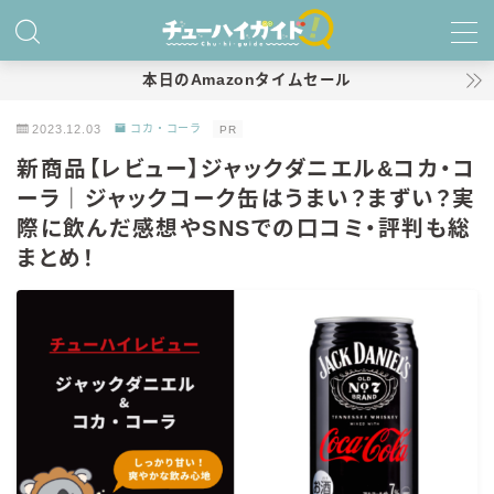
MENU
本日のAmazonタイムセール
2023.12.03
コカ・コーラ
PR
ホーム
新商品【レビュー】ジャックダニエル&コカ・コ
ーラ｜ジャックコーク缶はうまい？まずい？実
特集！
際に飲んだ感想やSNSでの口コミ・評判も総
おすすめランキング！
まとめ！
商品レビュー
キリン
氷結
氷結 無糖
氷結 ストロング
麒麟特製サワー