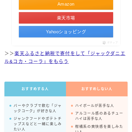
Amazon
コカ・コーラ
檸檬堂
楽天市場
オリオンビール
Yahooショッピング
WATTA
ポチップ
natura WATTA
＞＞
楽天ふるさと納税で寄付をして「ジャックダニエ
ちゅらWATTA
ル&コカ・コーラ」をもらう
合同酒精
その他メーカー
素滴しぼり
おすすめする人
おすすめしない人
お得情報
バーやクラブで飲む「ジャ
ハイボールが苦手な人
ックコーク」が好きな人
アルコール感のあるチュー
Amazon
ジャンクフードやポテトチ
ハイは苦手な人
ップスなどと一緒に楽しみ
柑橘系の爽快感を楽しみた
楽天
たい人
い人