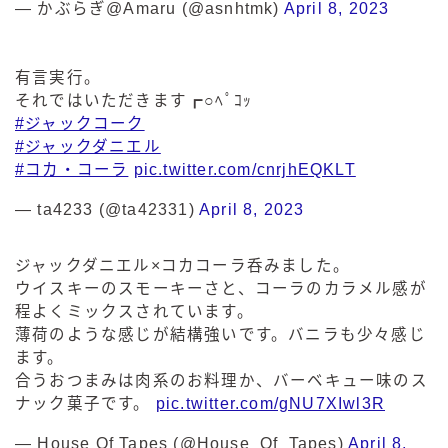
— かぶらぎ@Amaru (@asnhtmk)
April 8, 2023
有言実行。
それではいただきます┏○ﾍﾟｺｯ
#ジャックコーク
#ジャックダニエル
#コカ・コーラ
pic.twitter.com/cnrjhEQKLT
— ta4233 (@ta42331)
April 8, 2023
ジャックダニエル×コカコーラ呑みました。
ウイスキーのスモーキーさと、コーラのカラメル感が
程よくミックスされています。
薄荷のような感じが結構強いです。バニラも少々感じ
ます。
合うおつまみは肉系のお料理か、バーベキュー味のス
ナック菓子です。
pic.twitter.com/gNU7XIwl3R
毎日更新
缶チューハイの売れ筋ランキングはこちら
— House Of Tapes (@House_Of_Tapes)
April 8,