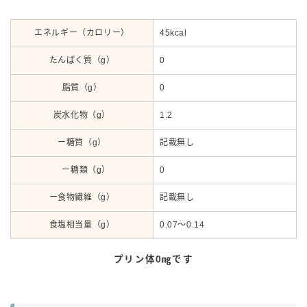
エネルギー（カロリー）
45kcal
たんぱく質（g）
0
脂質（g）
0
炭水化物（g）
1.2
ー糖質（g）
記載無し
ー糖類（g）
0
ー食物繊維（g）
記載無し
食塩相当量（g）
0.07～0.14
プリン体0㎎です