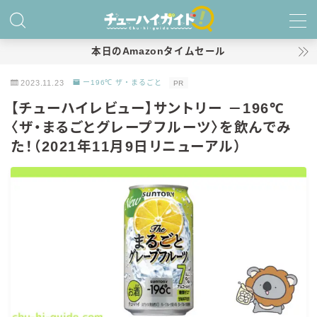
MENU
本日のAmazonタイムセール
2023.11.23
ー196℃ ザ・まるごと
PR
ホーム
【チューハイレビュー】サントリー －196℃
〈ザ・まるごとグレープフルーツ〉を飲んでみ
特集！
た！（2021年11月9日リニューアル）
おすすめランキング！
商品レビュー
キリン
氷結
氷結 無糖
氷結 ストロング
麒麟特製サワー