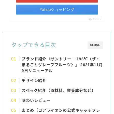
コカ・コーラ
Yahooショッピング
檸檬堂
ポチップ
オリオンビール
WATTA
natura WATTA
タップできる目次
CLOSE
ちゅらWATTA
合同酒精
ブランド紹介『サントリー －196℃〈ザ・
まるごとグレープフルーツ〉』 2021年11月
その他メーカー
9日リニューアル
素滴しぼり
デザイン紹介
スペック紹介（原材料、栄養成分など）
お得情報
味わいレビュー
Amazon
楽天
まとめ（コアライオンの公式キャッチフレ