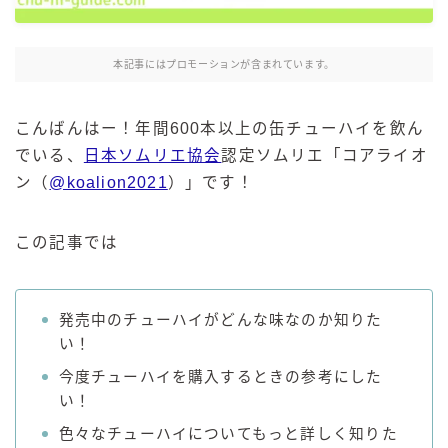
麒麟 発酵サワー
麹レモンサワー
本記事にはプロモーションが含まれています。
本搾り
スミノフ セルツァー
こんばんはー！年間600本以上の缶チューハイを飲ん
サントリー
でいる、
日本ソムリエ協会
認定ソムリエ「コアライオ
ン（
@koalion2021
）」です！
ー196℃ ストロングゼロ
ー196℃ 瞬間凍結
ー196℃ ザ・まるごと
この記事では
CRAFT－196℃
こだわり酒場
発売中のチューハイがどんな味なのか知りた
ほろよい
い！
BAR Pomum（バー・ポームム）
今度チューハイを購入するときの参考にした
角ハイボール
い！
トリスハイボール
色々なチューハイについてもっと詳しく知りた
ジムビームハイボール