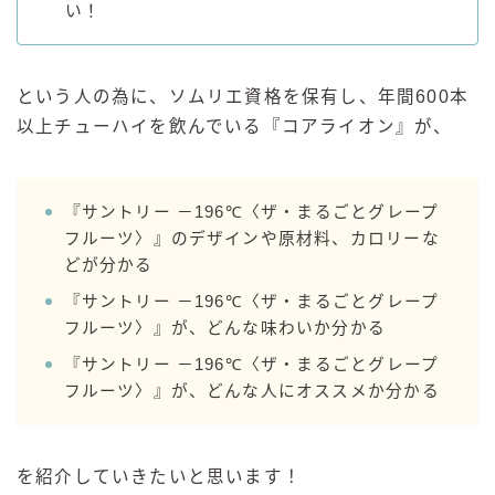
い！
GREEN1/2（グリーンハーフ）
鏡月焼酎ハイ
という人の為に、ソムリエ資格を保有し、年間600本
アサヒ
以上チューハイを飲んでいる『コアライオン』が、
贅沢搾り
樽ハイ倶楽部
ザ・レモンクラフト
『サントリー －196℃〈ザ・まるごとグレープ
ザ・カクテルクラフト
フルーツ〉』のデザインや原材料、カロリーな
どが分かる
Slat(すらっと）
月庵
『サントリー －196℃〈ザ・まるごとグレープ
フルーツ〉』が、どんな味わいか分かる
クリアクーラー
『サントリー －196℃〈ザ・まるごとグレープ
FRUITZER (フルーツァー）
フルーツ〉』が、どんな人にオススメか分かる
サッポロ
濃いめのレモンサワー
を紹介していきたいと思います！
三ツ星グレフルサワー