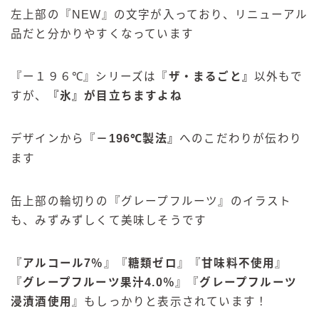
左上部の『NEW』の文字が入っており、リニューアル
品だと分かりやすくなっています
『ー１９６℃』シリーズは『
ザ・まるごと
』
以外もで
すが、
『氷』が目立ちますよね
デザインから『
－196℃製法
』
へのこだわりが伝わり
ます
缶上部の輪切りの『グレープフルーツ』のイラスト
も、みずみずしくて美味しそうです
『
アルコール7％
』『
糖類ゼロ
』『
甘味料不使用
』
『
グレープフルーツ
果汁4.0％
』『
グレープフルーツ
浸漬酒使用
』もしっかりと表示されています！