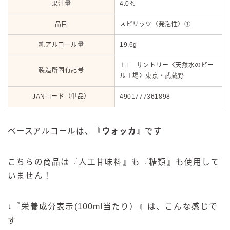
果汁量
4.0％
品目
スピリッツ（発泡性）①
純アルコール量
19.6g
＋F サントリー〈天然水のビー
製造所固有記号
ル工場〉東京・武蔵野
JANコード（単品）
4901777361898
ベースアルコールは、『
ウォッカ
』です
こちらの商品は『人工甘味料』も『糖類』も使用して
いません！
↓『栄養成分表示(100ml当たり）』は、こんな感じで
す