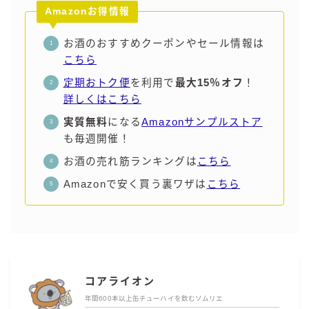
Amazonお得情報
お酒のおすすめクーポンやセール情報は
こちら
定期おトク便
を利用で
最大15％オフ
！
詳しくはこちら
実質無料
になる
Amazonサンプルストア
も毎週開催！
お酒の売れ筋ランキングは
こちら
Amazonで安く買う裏ワザは
こちら
コアライオン
年間600本以上缶チューハイを飲むソムリエ