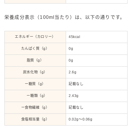
栄養成分表示（100ml当たり）は、以下の通りです。
エネルギー（カロリー）
45kcal
たんぱく質（g）
0g
脂質（g）
0g
炭水化物（g）
2.6g
ー糖質（g）
記載なし
ー糖類（g）
2.43g
ー食物繊維（g）
記載なし
食塩相当量（g）
0.02g〜0.06g