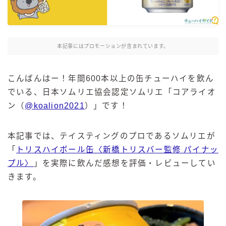
麒麟 発酵サワー
麹レモンサワー
本搾り
本記事にはプロモーションが含まれています。
スミノフ セルツァー
サントリー
こんばんはー！年間600本以上の缶チューハイを飲ん
でいる、日本ソムリエ協会認定ソムリエ「コアライオ
ー196℃ ストロングゼロ
ン（
@koalion2021
）」です！
ー196℃ 瞬間凍結
ー196℃ ザ・まるごと
本記事では、テイスティングのプロであるソムリエが
CRAFT－196℃
「
トリスハイボール缶〈新橋トリスバー監修 パイナッ
こだわり酒場
プル〉
」を実際に飲んだ感想を評価・レビューしてい
ほろよい
きます。
BAR Pomum（バー・ポームム）
角ハイボール
トリスハイボール
ジムビームハイボール