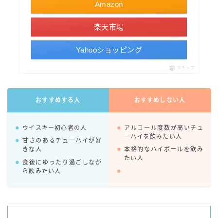
Amazon
コカ・コーラ
楽天市場
檸檬堂
オリオンビール
Yahooショッピング
WATTA
ポチップ
natura WATTA
ちゅらWATTA
おすすめする人
おすすめしない人
合同酒精
ウイスキー初心者の人
アルコール度数が高いチュ
その他メーカー
ーハイを飲みたい人
甘さのあるチューハイが好
素滴しぼり
きな人
本格的なハイボールを飲み
たい人
食後にゆったり過ごしなが
ら飲みたい人
お得情報
Amazon
楽天