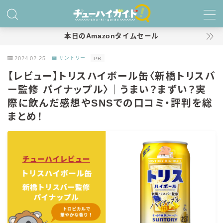
MENU
本日のAmazonタイムセール
2024.02.25
サントリー
PR
ホーム
【レビュー】トリスハイボール缶〈新橋トリスバ
ー監修 パイナップル〉｜うまい？まずい？実
特集！
際に飲んだ感想やSNSでの口コミ・評判を総
おすすめランキング！
まとめ！
商品レビュー
キリン
氷結
氷結 無糖
氷結 ストロング
麒麟特製サワー