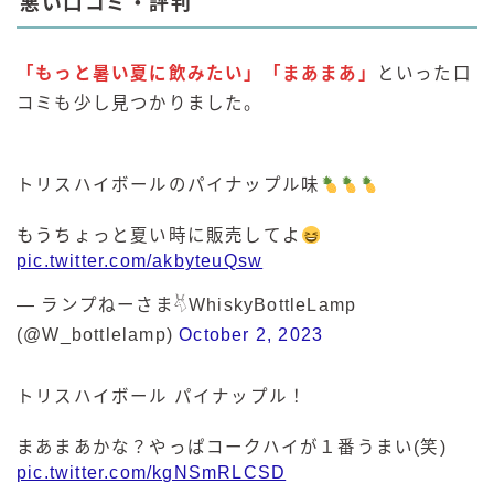
悪い口コミ・評判
「もっと暑い夏に飲みたい」「まあまあ」
といった口
コミも少し見つかりました。
トリスハイボールのパイナップル味
もうちょっと夏い時に販売してよ
pic.twitter.com/akbyteuQsw
— ランプねーさま𓄃WhiskyBottleLamp
(@W_bottlelamp)
October 2, 2023
トリスハイボール パイナップル！
まあまあかな？やっぱコークハイが１番うまい(笑)
毎日更新
pic.twitter.com/kgNSmRLCSD
缶チューハイの売れ筋ランキングはこちら