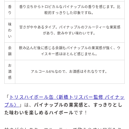
香
香り立ちからトロピカルなパイナップルの香りを感じます。比
り
較的すっきりした印象ですね。
味
甘さがややあるタイプ。パイナップルのフルーティーな果実感
わ
があり、飲みやすい味わいです。
い
余
飲み込んだ後に感じる余韻もパイナップルの果実感が強く、ウ
韻
イスキー感はほとんど感じません。
お
酒
アルコール6%なので、お酒感はそれなりです。
感
「
トリスハイボール缶〈新橋トリスバー監修 パイナッ
プル〉
」は、
パイナップルの果実感と、すっきりとし
た味わいを楽しめるハイボール
です！