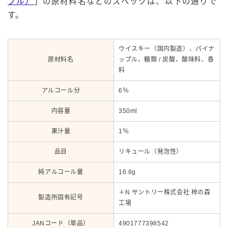
プル〉
」の原材料名などのスペックは、以下の通りで
す。
ウイスキー（国内製造）、パイナ
原材料名
ップル、糖類 / 炭酸、酸味料、香
料
アルコール分
6％
内容量
350ml
果汁量
1％
品目
リキュール（発泡性）
純アルコール量
16.8g
＋N サントリー株式会社 梓の森
製造所固有記号
工場
JANコード（単品）
4901777398542