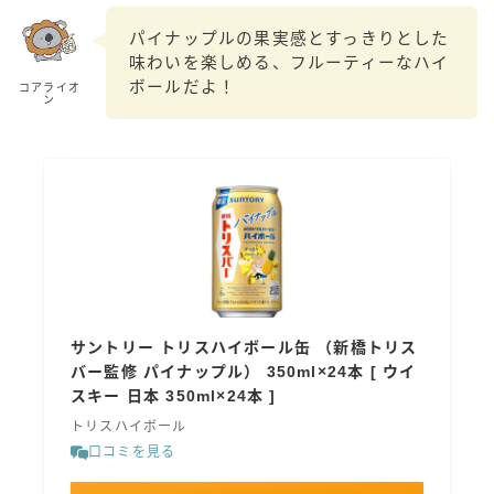
99.99（フォーナイン）
パイナップルの果実感とすっきりとした
レモン・ザ・リッチ
味わいを楽しめる、フルーティーなハイ
男梅サワー
ボールだよ！
コアライオ
ン
キレートレモンサワー
愛のスコールホワイトサワー
WATER SOUR(ウォーターサワ)
宝酒造
焼酎ハイボール
タカラCANチューハイ
宝焼酎のお茶割りシリーズ
サントリー トリスハイボール缶 （新橋トリス
寶「丸おろし」
バー監修 パイナップル） 350ml×24本 [ ウイ
極上レモンサワー
スキー 日本 350ml×24本 ]
極上フルーツサワー
トリスハイボール
すみか
口コミを見る
タンチュー