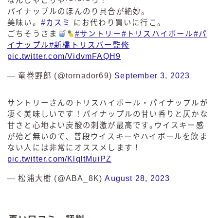
なんじゃこりゃ〜〜〜っ！
パイナップルのほんのり具合が絶妙。
美味い。
#カスミ
にお代わり買いに行こ。
ごちそうさま
#サントリー
#トリスハイボール
#パ
イナップル
#新橋トリスバー監修
pic.twitter.com/VidvmFAQH9
— 竜巻野郎 (@tornador69)
September 3, 2023
サントリーさんのトリスハイボール・パイナップルが
凄く美味しいです！パイナップルの甘い香りと仄かな
甘さと心地よい炭酸の刺激が最高です｡ウイスキー感
が殆ど無いので、普段ウイスキーやハイボールを飲ま
ない人には非常にオススメします！
pic.twitter.com/KlqltMuiPZ
— 松浦大樹 (@ABA_8K)
August 28, 2023