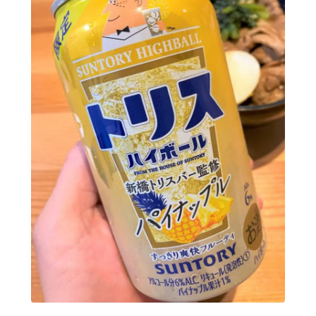
GREEN1/2（グリーンハーフ）
鏡月焼酎ハイ
アサヒ
贅沢搾り
樽ハイ倶楽部
ザ・レモンクラフト
ザ・カクテルクラフト
Slat(すらっと）
月庵
クリアクーラー
FRUITZER (フルーツァー）
サッポロ
濃いめのレモンサワー
三ツ星グレフルサワー