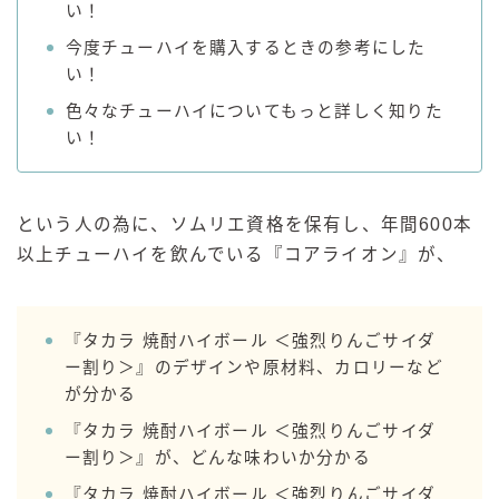
い！
GREEN1/2（グリーンハーフ）
今度チューハイを購入するときの参考にした
鏡月焼酎ハイ
い！
アサヒ
色々なチューハイについてもっと詳しく知りた
い！
贅沢搾り
樽ハイ倶楽部
ザ・レモンクラフト
という人の為に、ソムリエ資格を保有し、年間600本
ザ・カクテルクラフト
以上チューハイを飲んでいる『コアライオン』が、
Slat(すらっと）
月庵
クリアクーラー
『タカラ 焼酎ハイボール ＜強烈りんごサイダ
ー割り＞』のデザインや原材料、カロリーなど
FRUITZER (フルーツァー）
が分かる
サッポロ
『タカラ 焼酎ハイボール ＜強烈りんごサイダ
濃いめのレモンサワー
ー割り＞』が、どんな味わいか分かる
三ツ星グレフルサワー
『タカラ 焼酎ハイボール ＜強烈りんごサイダ