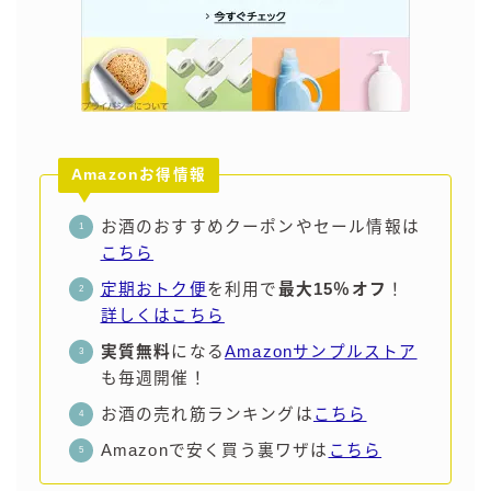
Amazonお得情報
お酒のおすすめクーポンやセール情報は
こちら
定期おトク便
を利用で
最大15％オフ
！
詳しくはこちら
実質無料
になる
Amazonサンプルストア
も毎週開催！
お酒の売れ筋ランキングは
こちら
Amazonで安く買う裏ワザは
こちら