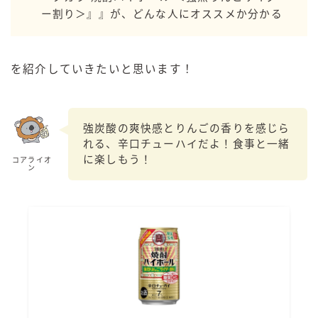
99.99（フォーナイン）
ー割り＞』』が、どんな人にオススメか分かる
レモン・ザ・リッチ
男梅サワー
を紹介していきたいと思います！
キレートレモンサワー
愛のスコールホワイトサワー
WATER SOUR(ウォーターサワ)
強炭酸の爽快感とりんごの香りを感じら
宝酒造
れる、辛口チューハイだよ！食事と一緒
に楽しもう！
コアライオ
焼酎ハイボール
ン
タカラCANチューハイ
宝焼酎のお茶割りシリーズ
寶「丸おろし」
極上レモンサワー
極上フルーツサワー
すみか
タンチュー