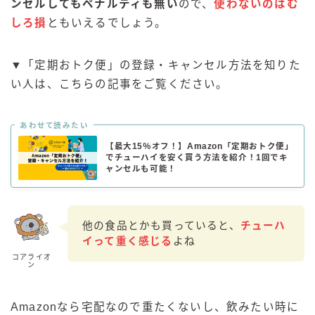
ンセルしてもペナルティも無い
ので、
使わないのはむ
しろ損
ともいえるでしょう。
▼「定期おトク便」の登録・キャンセル方法を知りた
い人は、こちらの記事をご覧ください。
あわせて読みたい
【最大15％オフ！】Amazon「定期おトク便」
でチューハイを安く買う方法を紹介！1回でキ
ャンセルも可能！
他の食品とかも買っていると、
チューハ
イって重く感じる
よね
コアライオ
ン
毎日更新
Amazonなら宅配なので重たくないし、飲みたい時に
缶チューハイの売れ筋ランキングはこちら