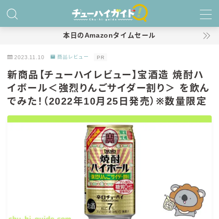
MENU
本日のAmazonタイムセール
2023.11.10
商品レビュー
PR
ホーム
新商品【チューハイレビュー】宝酒造 焼酎ハ
イボール＜強烈りんごサイダー割り＞ を飲ん
特集！
でみた！（2022年10月25日発売）※数量限定
おすすめランキング！
商品レビュー
キリン
氷結
氷結 無糖
氷結 ストロング
麒麟特製サワー