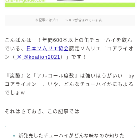
麒麟 発酵サワー
麹レモンサワー
本記事にはプロモーションが含まれています。
本搾り
スミノフ セルツァー
こんばんはー！年間600本以上の缶チューハイを飲ん
サントリー
でいる、
日本ソムリエ協会
認定ソムリエ「コアライオ
ン（
@koalion2021
）」です！
ー196℃ ストロングゼロ
ー196℃ 瞬間凍結
ー196℃ ザ・まるごと
『炭酸』と『アルコール度数』は強いほうがいい by
コアライオン ←いや、どんなチューハイかにもよる
CRAFT－196℃
でしょw
こだわり酒場
ほろよい
それはさておき、この記事では
BAR Pomum（バー・ポームム）
角ハイボール
トリスハイボール
新発売したチューハイがどんな味なのか知りた
ジムビームハイボール