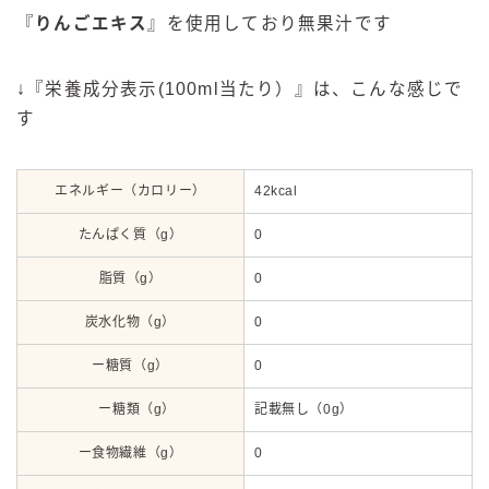
『
りんごエキス
』を使用しており無果汁です
↓『栄養成分表示(100ml当たり）』は、こんな感じで
す
エネルギー（カロリー）
42kcal
たんぱく質（g）
0
脂質（g）
0
炭水化物（g）
0
ー糖質（g）
0
ー糖類（g）
記載無し（0g）
ー食物繊維（g）
0