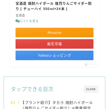
宝酒造 焼酎ハイボール 強烈りんごサイダー割
コカ・コーラ
り [ チューハイ 350ml×24本 ]
檸檬堂
宝酒造
口コミを見る
オリオンビール
Amazon
WATTA
natura WATTA
楽天市場
ちゅらWATTA
Yahooショッピング
合同酒精
その他メーカー
ポチップ
素滴しぼり
お得情報
タップできる目次
CLOSE
Amazon
【ブランド紹介】タカラ 焼酎ハイボール
楽天
〈強烈りんごサイダー割り〉※数量限定