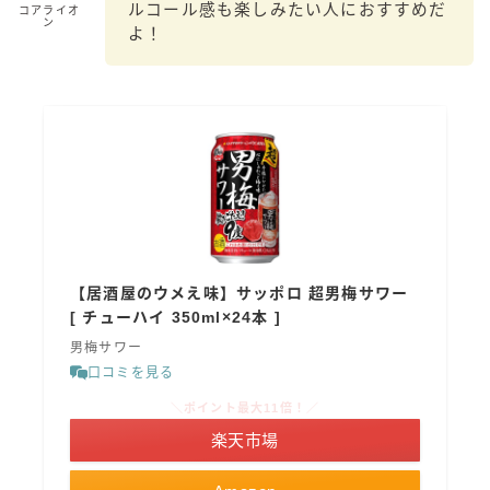
ルコール感も楽しみたい人におすすめだ
コアライオ
ン
GREEN1/2（グリーンハーフ）
よ！
鏡月焼酎ハイ
アサヒ
贅沢搾り
樽ハイ倶楽部
ザ・レモンクラフト
ザ・カクテルクラフト
Slat(すらっと）
【居酒屋のウメえ味】サッポロ 超男梅サワー
月庵
[ チューハイ 350ml×24本 ]
クリアクーラー
男梅サワー
FRUITZER (フルーツァー）
口コミを見る
サッポロ
＼ポイント最大11倍！／
楽天市場
濃いめのレモンサワー
三ツ星グレフルサワー