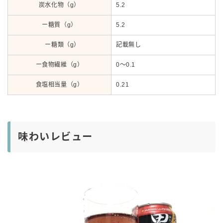
炭水化物（g）
5.2
ー糖質（g）
5.2
ー糖類（g）
記載無し
ー食物繊維（g）
0～0.1
食塩相当量（g）
0.21
味わいレビュー