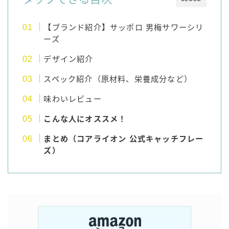
コカ・コーラ
【ブランド紹介】サッポロ 男梅サワーシリ
檸檬堂
ーズ
オリオンビール
デザイン紹介
WATTA
スペック紹介（原材料、栄養成分など）
natura WATTA
ちゅらWATTA
味わいレビュー
合同酒精
こんな人にオススメ！
その他メーカー
まとめ（コアライオン 公式キャッチフレー
ズ）
素滴しぼり
お得情報
Amazon
楽天