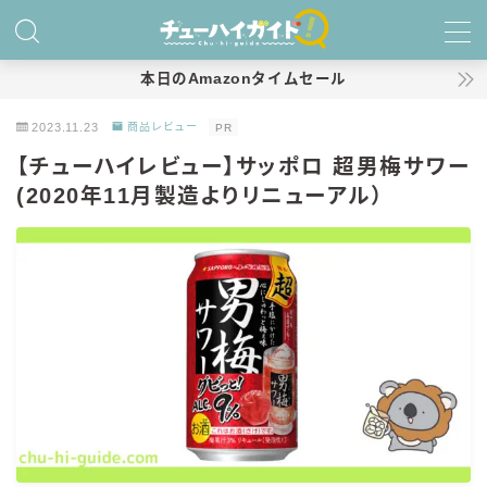
MENU
本日のAmazonタイムセール
2023.11.23
商品レビュー
PR
ホーム
【チューハイレビュー】サッポロ 超男梅サワー
(2020年11月製造よりリニューアル）
特集！
おすすめランキング！
商品レビュー
キリン
氷結
氷結 無糖
氷結 ストロング
麒麟特製サワー