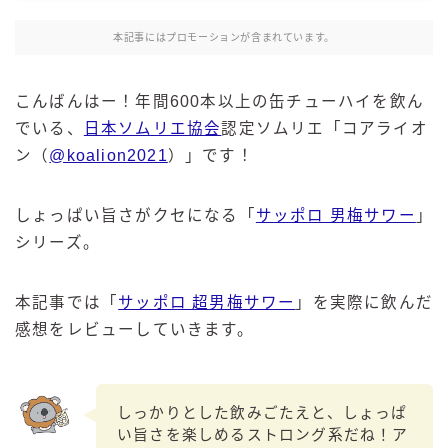
麒麟 発酵サワー
本記事にはプロモーションが含まれています。
麹レモンサワー
本搾り
こんばんはー！年間600本以上の缶チューハイを飲ん
スミノフ セルツァー
でいる、
日本ソムリエ協会
認定ソムリエ「コアライオ
サントリー
ン（
@koalion2021
）」です！
ー196℃ ストロングゼロ
ー196℃ 瞬間凍結
しょっぱい旨さがクセになる「
サッポロ 男梅サワー
」
ー196℃ ザ・まるごと
シリーズ。
CRAFT－196℃
こだわり酒場
本記事では「
サッポロ 超男梅サワー
」を実際に飲んだ
ほろよい
感想をレビューしていきます。
BAR Pomum（バー・ポームム）
角ハイボール
しっかりとした飲みごたえと、しょっぱ
トリスハイボール
い旨さを楽しめるストロング系だね！ア
ジムビームハイボール