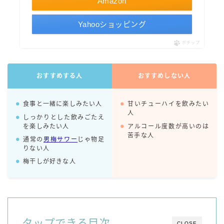
Amazon
99.99（フォーナイン）
レモン・ザ・リッチ
Yahooショッピング
男梅サワー
ポチップ
キレートレモンサワー
愛のスコールホワイトサワー
おすすめする人
おすすめしない人
WATER SOUR(ウォーターサワ)
宝酒造
食事と一緒に楽しみたい人
甘いチューハイを飲みたい
人
焼酎ハイボール
しっかりとした飲みごたえ
を楽しみたい人
アルコール度数が高いのは
タカラCANチューハイ
苦手な人
通常の
男梅サワー
じゃ物足
宝焼酎のお茶割りシリーズ
りない人
寶「丸おろし」
梅干しが好きな人
極上レモンサワー
極上フルーツサワー
すみか
タンチュー
タップできる目次
CLOSE