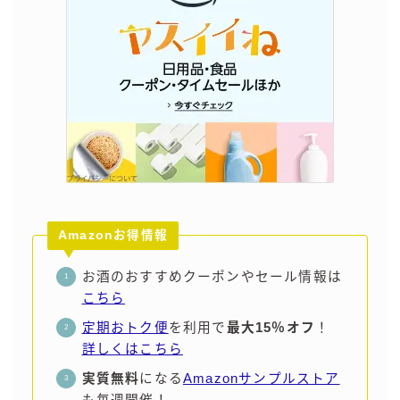
コラム
運営者情報
お問い合わせ
Amazonお得情報
お酒のおすすめクーポンやセール情報は
こちら
定期おトク便
を利用で
最大15％オフ
！
詳しくはこちら
実質無料
になる
Amazonサンプルストア