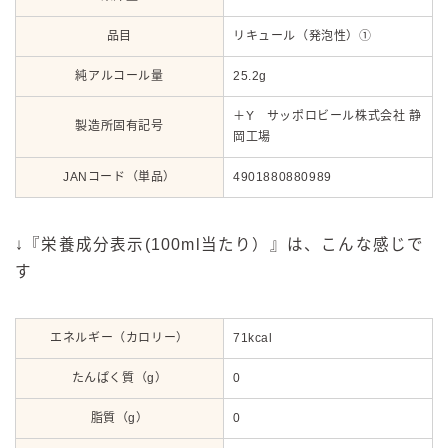
品目
リキュール（発泡性）①
純アルコール量
25.2g
＋Y サッポロビール株式会社 静
製造所固有記号
岡工場
JANコード（単品）
4901880880989
↓『栄養成分表示(100ml当たり）』は、こんな感じで
す
エネルギー（カロリー）
71kcal
たんぱく質（g）
0
脂質（g）
0