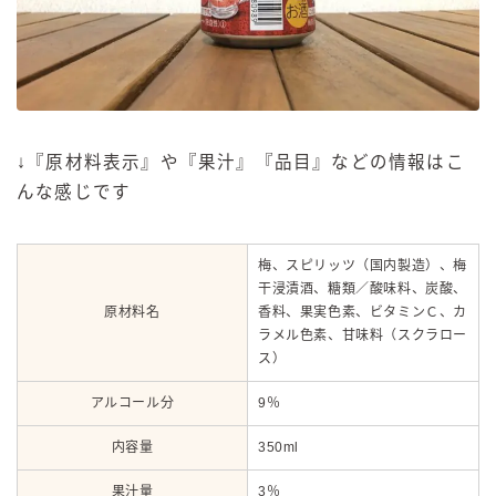
↓『原材料表示』や『果汁』『品目』などの情報はこ
んな感じです
梅、スピリッツ（国内製造）、梅
干浸漬酒、糖類／酸味料、炭酸、
原材料名
香料、果実色素、ビタミンＣ、カ
ラメル色素、甘味料（スクラロー
ス）
アルコール分
9％
内容量
350ml
果汁量
3％