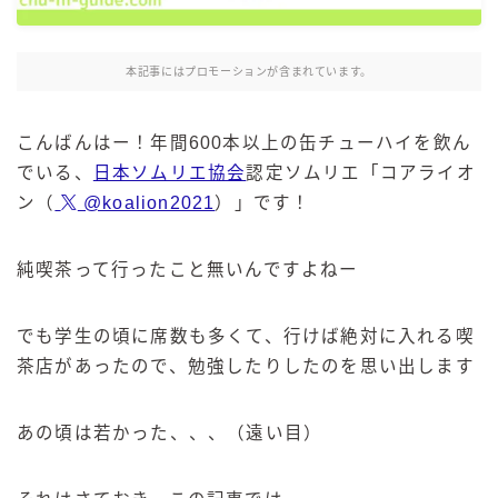
麒麟 発酵サワー
麹レモンサワー
本記事にはプロモーションが含まれています。
本搾り
スミノフ セルツァー
こんばんはー！年間600本以上の缶チューハイを飲ん
サントリー
でいる、
日本ソムリエ協会
認定ソムリエ「コアライオ
ン（
@koalion2021
）」です！
ー196℃ ストロングゼロ
ー196℃ 瞬間凍結
ー196℃ ザ・まるごと
純喫茶って行ったこと無いんですよねー
CRAFT－196℃
こだわり酒場
でも学生の頃に席数も多くて、行けば絶対に入れる喫
ほろよい
茶店があったので、勉強したりしたのを思い出します
BAR Pomum（バー・ポームム）
角ハイボール
あの頃は若かった、、、（遠い目）
トリスハイボール
ジムビームハイボール