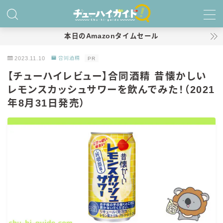
MENU
本日のAmazonタイムセール
2023.11.10
合同酒精
PR
ホーム
【チューハイレビュー】合同酒精 昔懐かしい
レモンスカッシュサワーを飲んでみた！（2021
特集！
年8月31日発売）
おすすめランキング！
商品レビュー
キリン
氷結
氷結 無糖
氷結 ストロング
麒麟特製サワー