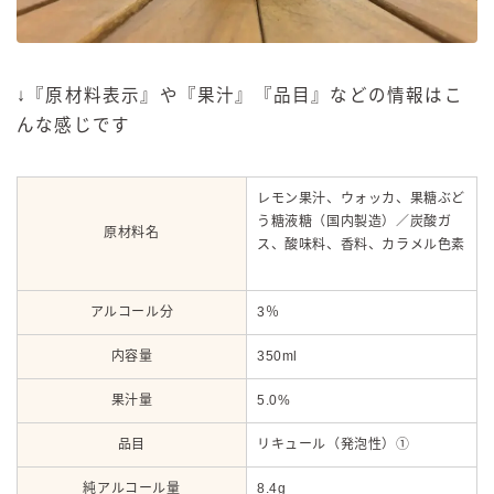
↓『原材料表示』や『果汁』『品目』などの情報はこ
んな感じです
レモン果汁、ウォッカ、果糖ぶど
う糖液糖（国内製造）／炭酸ガ
原材料名
ス、酸味料、香料、カラメル色素
アルコール分
3％
内容量
350ml
果汁量
5.0%
品目
リキュール（発泡性）①
純アルコール量
8.4g