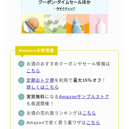
コラム
運営者情報
お問い合わせ
Amazonお得情報
お酒のおすすめクーポンやセール情報は
こちら
定期おトク便
を利用で
最大15％オフ
！
詳しくはこちら
実質無料
になる
Amazonサンプルストア
も毎週開催！
お酒の売れ筋ランキングは
こちら
Amazonで安く買う裏ワザは
こちら