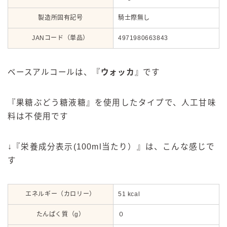
製造所固有記号
騎士際無し
JANコード（単品）
4971980663843
ベースアルコールは、『
ウォッカ
』です
『果糖ぶどう糖液糖』を使用したタイプで、人工甘味
料は不使用です
↓『栄養成分表示(100ml当たり）』は、こんな感じで
す
エネルギー（カロリー）
51 kcal
たんぱく質（g）
０