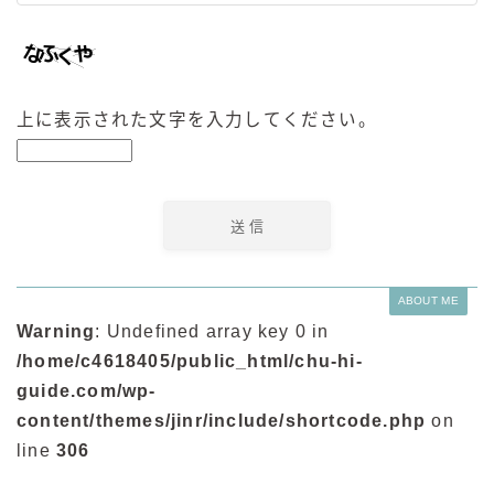
上に表示された文字を入力してください。
ABOUT ME
Warning
: Undefined array key 0 in
/home/c4618405/public_html/chu-hi-
guide.com/wp-
content/themes/jinr/include/shortcode.php
on
line
306