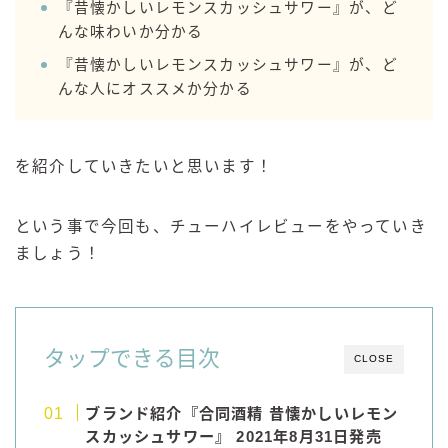
『昔懐かしいレモンスカッシュサワー』が、ど
99.99（フォーナイン）
んな味わいか分かる
レモン・ザ・リッチ
『昔懐かしいレモンスカッシュサワー』が、ど
男梅サワー
んな人にオススメか分かる
キレートレモンサワー
愛のスコールホワイトサワー
WATER SOUR(ウォーターサワ)
を紹介していきたいと思います！
宝酒造
という事で今回も、チューハイレビューをやっていき
焼酎ハイボール
ましょう！
タカラCANチューハイ
宝焼酎のお茶割りシリーズ
寶「丸おろし」
極上レモンサワー
タップできる目次
CLOSE
極上フルーツサワー
すみか
ブランド紹介『合同酒精 昔懐かしいレモン
タンチュー
スカッシュサワー』 2021年8月31日発売