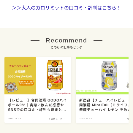
＞＞
大人のカロリミットの口コミ・評判はこちら！
Recommend
こちらの記事もどうぞ
【レビュー】合同酒精 GODOハイ
新商品【チューハイレビュー
ボール9％｜実際に飲んだ感想や
同酒精 MiraiFull（ミライフル
SNSでの口コミ・評判も総まと
無糖チューハイ レモン を飲ん
め！
みた！（2021年9月28日発売
2023.12.03
2023.11.12
その他メーカー
合同