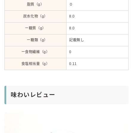
脂質（g）
０
炭水化物（g）
8.0
ー糖質（g）
8.0
ー糖類（g）
記載無し
ー食物繊維（g）
0
食塩相当量（g）
0.11
味わいレビュー