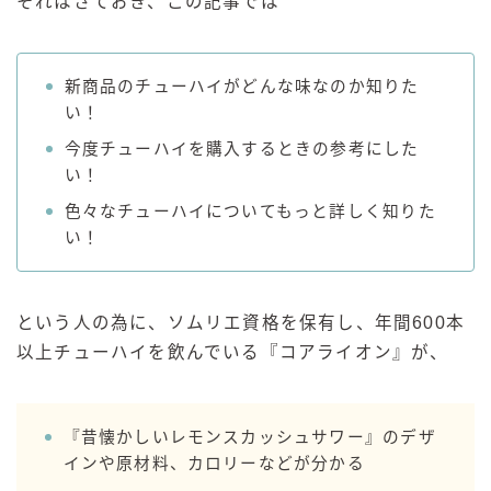
それはさておき、この記事では
GREEN1/2（グリーンハーフ）
鏡月焼酎ハイ
新商品のチューハイがどんな味なのか知りた
アサヒ
い！
贅沢搾り
今度チューハイを購入するときの参考にした
樽ハイ倶楽部
い！
ザ・レモンクラフト
色々なチューハイについてもっと詳しく知りた
ザ・カクテルクラフト
い！
Slat(すらっと）
月庵
という人の為に、ソムリエ資格を保有し、年間600本
クリアクーラー
以上チューハイを飲んでいる『コアライオン』が、
FRUITZER (フルーツァー）
サッポロ
『昔懐かしいレモンスカッシュサワー』のデザ
濃いめのレモンサワー
インや原材料、カロリーなどが分かる
三ツ星グレフルサワー