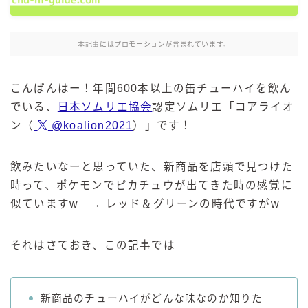
麒麟 発酵サワー
麹レモンサワー
本記事にはプロモーションが含まれています。
本搾り
スミノフ セルツァー
こんばんはー！年間600本以上の缶チューハイを飲ん
サントリー
でいる、
日本ソムリエ協会
認定ソムリエ「コアライオ
ン（
@koalion2021
）」です！
ー196℃ ストロングゼロ
ー196℃ 瞬間凍結
ー196℃ ザ・まるごと
飲みたいなーと思っていた、新商品を店頭で見つけた
時って、ポケモンでピカチュウが出てきた時の感覚に
CRAFT－196℃
似ていますw ←レッド＆グリーンの時代ですがw
こだわり酒場
ほろよい
それはさておき、この記事では
BAR Pomum（バー・ポームム）
角ハイボール
トリスハイボール
新商品のチューハイがどんな味なのか知りた
ジムビームハイボール