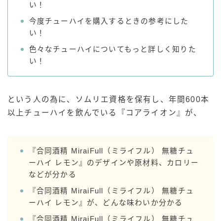
い！
GREEN1/2（グリーンハーフ）
今度チューハイを購入するときの参考にした
鏡月焼酎ハイ
い！
アサヒ
色々なチューハイについてもっと詳しく知りた
い！
贅沢搾り
樽ハイ倶楽部
ザ・レモンクラフト
という人の為に、ソムリエ資格を保有し、年間600本
ザ・カクテルクラフト
以上チューハイを飲んでいる『コアライオン』が、
Slat(すらっと）
月庵
クリアクーラー
『合同酒精 MiraiFull（ミライフル） 無糖チュ
ーハイ レモン』のデザインや原材料、カロリー
FRUITZER (フルーツァー）
などが分かる
サッポロ
『合同酒精 MiraiFull（ミライフル） 無糖チュ
濃いめのレモンサワー
ーハイ レモン』が、どんな味わいか分かる
三ツ星グレフルサワー
『合同酒精 MiraiFull（ミライフル） 無糖チュ