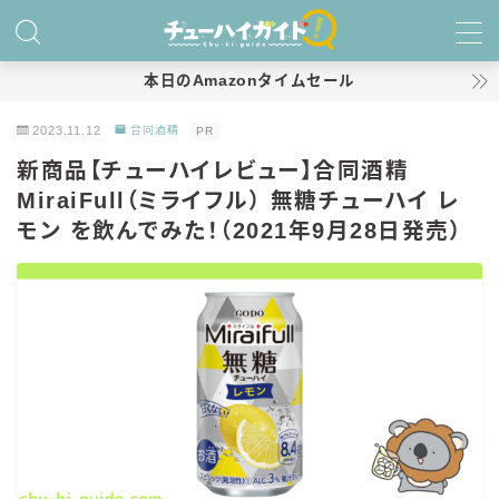
MENU
本日のAmazonタイムセール
2023.11.12
合同酒精
PR
ホーム
新商品【チューハイレビュー】合同酒精
MiraiFull（ミライフル） 無糖チューハイ レ
特集！
モン を飲んでみた！（2021年9月28日発売）
おすすめランキング！
商品レビュー
キリン
氷結
氷結 無糖
氷結 ストロング
麒麟特製サワー