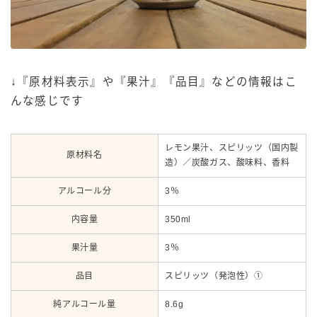
↓『原材料表示』や『果汁』『品目』などの情報はこ
んな感じです
レモン果汁、スピリッツ（国内製
原材料名
造）／炭酸ガス、酸味料、香料
アルコール分
3％
内容量
350ml
果汁量
3％
品目
スピリッツ（発泡性）①
純アルコール量
8.6g