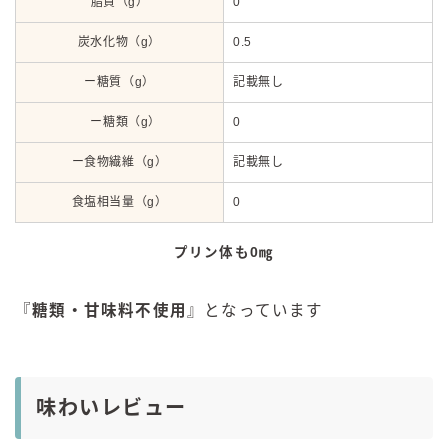
脂質（g）
0
炭水化物（g）
0.5
ー糖質（g）
記載無し
ー糖類（g）
0
ー食物繊維（g）
記載無し
食塩相当量（g）
0
プリン体も0㎎
『
糖類・甘味料不使用
』となっています
味わいレビュー