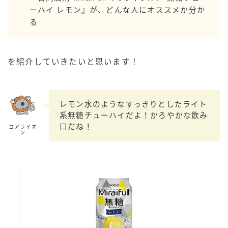
99.99（フォーナイン）
ーハイ レモン』が、どんな人にオススメか分か
レモン・ザ・リッチ
る
男梅サワー
キレートレモンサワー
を紹介していきたいと思います！
愛のスコールホワイトサワー
WATER SOUR(ウォーターサワ)
宝酒造
レモン水のようなすっきりとしたライト
系無糖チューハイだよ！かろやかな飲み
焼酎ハイボール
口だね！
コアライオ
タカラCANチューハイ
ン
宝焼酎のお茶割りシリーズ
寶「丸おろし」
極上レモンサワー
極上フルーツサワー
すみか
タンチュー