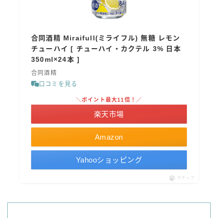
コカ・コーラ
檸檬堂
合同酒精 Miraifull(ミライフル) 無糖 レモン
オリオンビール
チューハイ [ チューハイ・カクテル 3% 日本
350ml×24本 ]
WATTA
合同酒精
natura WATTA
口コミを見る
ちゅらWATTA
＼ポイント最大11倍！／
合同酒精
楽天市場
その他メーカー
Amazon
素滴しぼり
Yahooショッピング
お得情報
ポチップ
Amazon
楽天