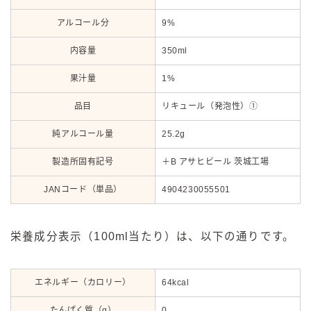
アルコール分
9%
内容量
350ml
果汁量
1%
品目
リキュール（発泡性）①
純アルコール量
25.2g
製造所固有記号
＋B アサヒビール 茨城工場
JANコード（単品）
4904230055501
栄養成分表示（100ml当たり）は、以下の通りです。
エネルギー（カロリー）
64kcal
たんぱく質（g）
0