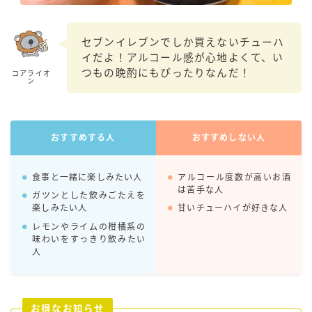
99.99（フォーナイン）
レモン・ザ・リッチ
セブンイレブンでしか買えないチューハ
男梅サワー
イだよ！アルコール感が心地よくて、い
キレートレモンサワー
つもの晩酌にもぴったりなんだ！
コアライオ
ン
愛のスコールホワイトサワー
WATER SOUR(ウォーターサワ)
宝酒造
おすすめする人
おすすめしない人
焼酎ハイボール
食事と一緒に楽しみたい人
アルコール度数が高いお酒
タカラCANチューハイ
は苦手な人
ガツンとした飲みごたえを
宝焼酎のお茶割りシリーズ
楽しみたい人
甘いチューハイが好きな人
寶「丸おろし」
レモンやライムの柑橘系の
味わいをすっきり飲みたい
極上レモンサワー
人
極上フルーツサワー
すみか
タンチュー
お得なお知らせ