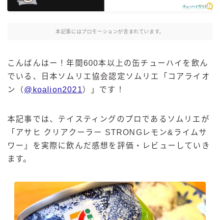
麒麟 発酵サワー
麹レモンサワー
本記事にはプロモーションが含まれています。
本搾り
スミノフ セルツァー
こんばんはー！年間600本以上の缶チューハイを飲ん
サントリー
でいる、日本ソムリエ協会認定ソムリエ「コアライオ
ン（
@koalion2021
）」です！
ー196℃ ストロングゼロ
ー196℃ 瞬間凍結
ー196℃ ザ・まるごと
本記事では、テイスティングのプロであるソムリエが
「アサヒ クリアクーラー STRONGレモン&ライムサ
CRAFT－196℃
ワー」を実際に飲んだ感想を評価・レビューしていき
こだわり酒場
ます。
ほろよい
BAR Pomum（バー・ポームム）
角ハイボール
トリスハイボール
ジムビームハイボール