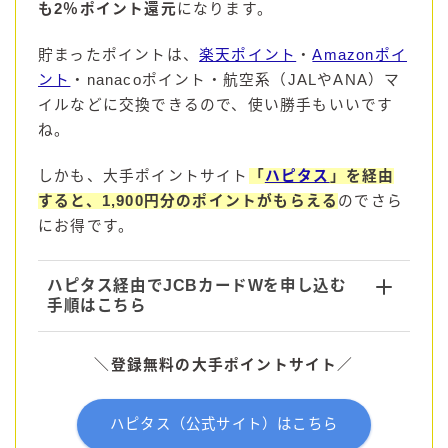
も2％ポイント還元
になります。
コラム
貯まったポイントは、
楽天ポイント
・
Amazonポイ
ント
・nanacoポイント・航空系（JALやANA）マ
運営者情報
イルなどに交換できるので、使い勝手もいいです
ね。
お問い合わせ
しかも、大手ポイントサイト
「
ハピタス
」を経由
すると、1,900円分のポイントがもらえる
のでさら
にお得です。
ハピタス経由でJCBカードWを申し込む
手順はこちら
＼
登録
無料の
大手
ポイント
サイト
／
ハピタス（公式サイト）はこちら