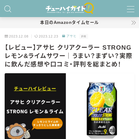
MENU
本日のAmazonタイムセール
2023.12.08
2023.12.23
アサヒ
PR
ホーム
【レビュー】アサヒ クリアクーラー STRONG
レモン&ライムサワー｜うまい？まずい？実際
特集！
に飲んだ感想や口コミ・評判を総まとめ！
おすすめランキング！
商品レビュー
キリン
氷結
氷結 無糖
氷結 ストロング
麒麟特製サワー