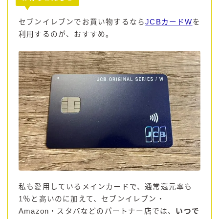
コカ・コーラ
セブンイレブンでお買い物するなら
JCBカードW
を
檸檬堂
利用するのが、おすすめ。
オリオンビール
WATTA
natura WATTA
ちゅらWATTA
合同酒精
その他メーカー
素滴しぼり
お得情報
私も愛用しているメインカードで、通常還元率も
Amazon
1％と高いのに加えて、セブンイレブン・
楽天
Amazon・スタバなどのパートナー店では、
いつで