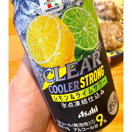
GREEN1/2（グリーンハーフ）
鏡月焼酎ハイ
アサヒ
贅沢搾り
樽ハイ倶楽部
ザ・レモンクラフト
ザ・カクテルクラフト
Slat(すらっと）
月庵
クリアクーラー
FRUITZER (フルーツァー）
サッポロ
濃いめのレモンサワー
三ツ星グレフルサワー