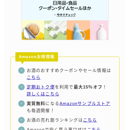
Amazonお得情報
お酒のおすすめクーポンやセール情報は
こちら
定期おトク便
を利用で
最大15％オフ
！
詳しくはこちら
実質無料
になる
Amazonサンプルストア
も毎週開催！
お酒の売れ筋ランキングは
こちら
Amazonで安く買う裏ワザは
こちら