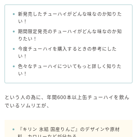
GREEN1/2（グリーンハーフ）
新発売したチューハイがどんな味なのか知りた
鏡月焼酎ハイ
い！
アサヒ
期間限定発売のチューハイがどんな味なのか知
りたい！
贅沢搾り
樽ハイ倶楽部
今度チューハイを購入するときの参考にした
い！
ザ・レモンクラフト
ザ・カクテルクラフト
色々なチューハイについてもっと詳しく知りた
い！
Slat(すらっと）
月庵
クリアクーラー
という人の為に、年間600本以上缶チューハイを飲ん
FRUITZER (フルーツァー）
でいるソムリエが、
サッポロ
濃いめのレモンサワー
『キリン 氷結 国産りんご』のデザインや原材
三ツ星グレフルサワー
料、カロリーなどが分かる