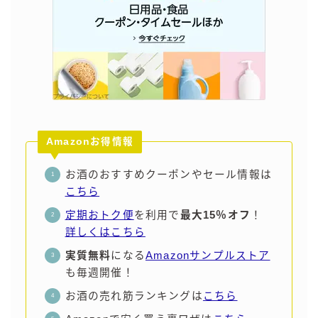
コラム
運営者情報
お問い合わせ
Amazonお得情報
お酒のおすすめクーポンやセール情報は
こちら
定期おトク便
を利用で
最大15％オフ
！
詳しくはこちら
実質無料
になる
Amazonサンプルストア
も毎週開催！
お酒の売れ筋ランキングは
こちら