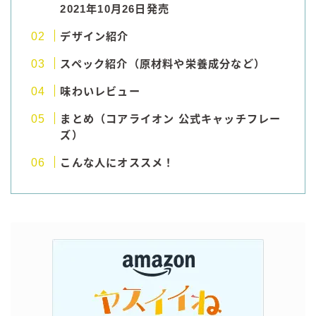
2021年10月26日発売
コカ・コーラ
デザイン紹介
檸檬堂
スペック紹介（原材料や栄養成分など）
オリオンビール
味わいレビュー
WATTA
natura WATTA
まとめ（コアライオン 公式キャッチフレー
ちゅらWATTA
ズ）
合同酒精
こんな人にオススメ！
その他メーカー
素滴しぼり
お得情報
Amazon
楽天