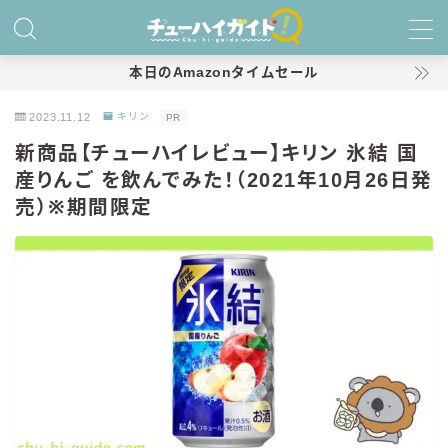
MENU
本日のAmazonタイムセール
2023.11.12
キリン
PR
ホーム
新商品【チューハイレビュー】キリン 氷結 国
産りんご を飲んでみた！（2021年10月26日発
特集！
売）※期間限定
おすすめランキング！
商品レビュー
キリン
氷結
氷結 無糖
氷結 ストロング
麒麟特製サワー