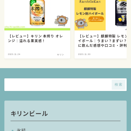
【レビュー】キリン 本搾り オレ
【レビュー】麒麟特製 レモン
ンジ｜溢れる果実感！
イボール｜うまい？まずい？
に飲んだ感想や口コミ・評判
まとめ！
2023.11.24
2023.11.30
キリン
キ
検索
キリンビール
氷結