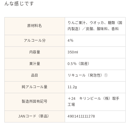
んな感じです
りんご果汁、ウオッカ、糖類（国
原材料名
内製造）／炭酸、酸味料、香料
アルコール分
4％
内容量
350ml
果汁量
0.5％（国産）
品目
リキュール（発泡性）①
純アルコール量
11.2g
＋24 キリンビール（株）取手
製造所固有記号
工場
JANコード（単品）
4901411111278