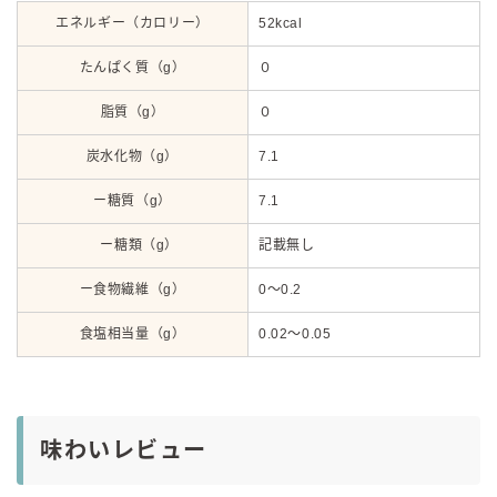
エネルギー（カロリー）
52kcal
たんぱく質（g）
０
脂質（g）
０
炭水化物（g）
7.1
ー糖質（g）
7.1
ー糖類（g）
記載無し
ー食物繊維（g）
0～0.2
食塩相当量（g）
0.02～0.05
味わいレビュー