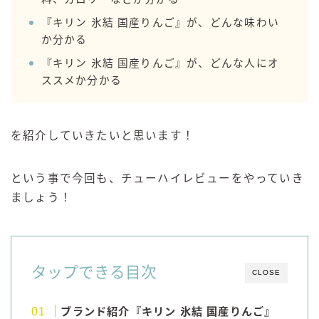
99.99（フォーナイン）
『キリン 氷結 国産りんご』が、どんな味わい
レモン・ザ・リッチ
か分かる
男梅サワー
『キリン 氷結 国産りんご』が、どんな人にオ
キレートレモンサワー
ススメか分かる
愛のスコールホワイトサワー
WATER SOUR(ウォーターサワ)
を紹介していきたいと思います！
宝酒造
焼酎ハイボール
という事で今回も、チューハイレビューをやっていき
タカラCANチューハイ
ましょう！
宝焼酎のお茶割りシリーズ
寶「丸おろし」
極上レモンサワー
極上フルーツサワー
タップできる目次
CLOSE
すみか
タンチュー
ブランド紹介『キリン 氷結 国産りんご』