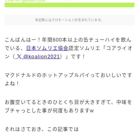
麒麟 発酵サワー
麹レモンサワー
本記事にはプロモーションが含まれています。
本搾り
スミノフ セルツァー
こんばんはー！年間600本以上の缶チューハイを飲ん
サントリー
でいる、
日本ソムリエ協会
認定ソムリエ「コアライオ
ン（
@koalion2021
）」です！
ー196℃ ストロングゼロ
ー196℃ 瞬間凍結
ー196℃ ザ・まるごと
マクドナルドのホットアップルパイっておいしいです
よね！
CRAFT－196℃
こだわり酒場
ほろよい
お腹空いてるときのひとくち目が大きすぎて、中味を
ブチャっとした事が何度もありますw
BAR Pomum（バー・ポームム）
角ハイボール
トリスハイボール
それはさておき、この記事では
ジムビームハイボール