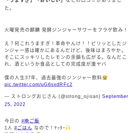
「うますぎ」「おいしい」
などの口コミがありまし
た。
火曜発売の麒麟 発酵ジンジャーサワーをフラゲ飲み！
え？何これうますぎ！革命やんけ！！ピリッとしたジ
ンジャー感は確かにあるんだけど、後味はまろやか。
そこにスッキリしたレモンの余韻も広がる。なんだこ
れ、酒というか食品としての完成度が激ヤバ
僕の人生37年、過去最強のジンジャー飲料
pic.twitter.com/uG6sxdRFc2
— ストロングおじさん (@strong_ojisan)
September
25, 2022
今日の
#晩ご飯
1人
#ごはん
なので！ﾔｯﾀｰ