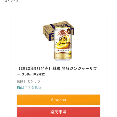
コアライオ
ン
【2022年9月発売】麒麟 発酵ジンジャーサワ
ー 350ml×24本
発酵レモンサワー
口コミを見る
Amazon
毎日更新
楽天市場
缶チューハイの売れ筋ランキングはこちら