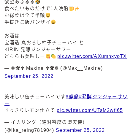
欲望あふるる
食べたいものだけで1人晩酌
お総菜は全て半額
手抜きご飯バンザイ
お酒は
宝酒造 丸おろし柚子チューハイ と
KIRIN 発酵ジンジャーサワー
どちらも美味しー
pic.twitter.com/AXumhxyoTX
— ❁✿✾ Maxine ✾✿❁ (@Max__Maxine)
September 25, 2022
美味しい缶チューハイです
#麒麟
#発酵ジンジャーサワ
ー
すっきりレモン仕立て
pic.twitter.com/UTsM2wfI65
— イカリング（絶対零度の堕天使）
(@ika_reing781904)
September 25, 2022