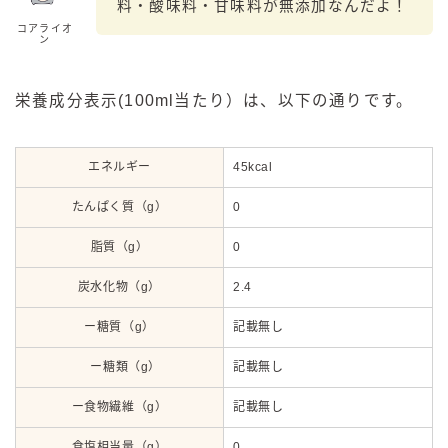
料・酸味料・甘味料が無添加なんだよ！
コアライオ
ン
栄養成分表示(100ml当たり）は、以下の通りです。
エネルギー
45kcal
たんぱく質（g）
0
脂質（g）
0
炭水化物（g）
2.4
ー糖質（g）
記載無し
ー糖類（g）
記載無し
ー食物繊維（g）
記載無し
食塩相当量（g）
0