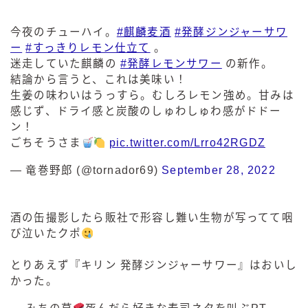
今夜のチューハイ。
#麒麟麦酒
#発酵ジンジャーサワ
ー
#すっきりレモン仕立て
。
迷走していた麒麟の
#発酵レモンサワー
の新作。
結論から言うと、これは美味い！
生姜の味わいはうっすら。むしろレモン強め。甘みは
感じず、ドライ感と炭酸のしゅわしゅわ感がドドー
ン！
ごちそうさま
pic.twitter.com/Lrro42RGDZ
— 竜巻野郎 (@tornador69)
September 28, 2022
酒の缶撮影したら販社で形容し難い生物が写ってて咽
び泣いたクポ
とりあえず『キリン 発酵ジンジャーサワー』はおいし
かった。