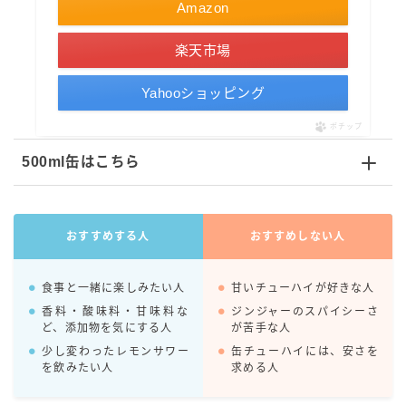
Amazon
コカ・コーラ
楽天市場
檸檬堂
オリオンビール
Yahooショッピング
WATTA
ポチップ
natura WATTA
500ml缶はこちら
ちゅらWATTA
合同酒精
おすすめする人
おすすめしない人
その他メーカー
素滴しぼり
食事と一緒に楽しみたい人
甘いチューハイが好きな人
香料・酸味料・甘味料な
ジンジャーのスパイシーさ
お得情報
ど、添加物を気にする人
が苦手な人
少し変わったレモンサワー
缶チューハイには、安さを
Amazon
を飲みたい人
求める人
楽天