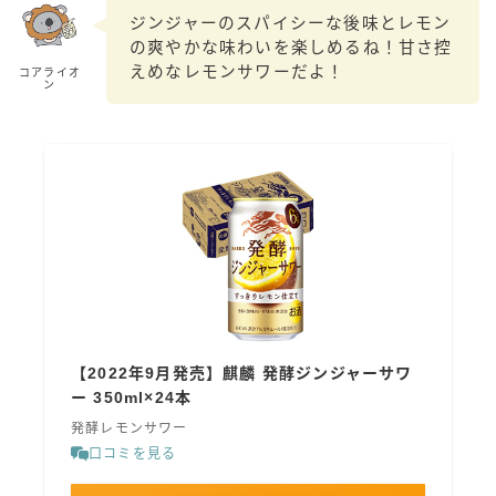
99.99（フォーナイン）
ジンジャーのスパイシーな後味とレモン
の爽やかな味わいを楽しめるね！甘さ控
レモン・ザ・リッチ
えめなレモンサワーだよ！
コアライオ
男梅サワー
ン
キレートレモンサワー
愛のスコールホワイトサワー
WATER SOUR(ウォーターサワ)
宝酒造
焼酎ハイボール
タカラCANチューハイ
宝焼酎のお茶割りシリーズ
寶「丸おろし」
【2022年9月発売】麒麟 発酵ジンジャーサワ
極上レモンサワー
ー 350ml×24本
極上フルーツサワー
発酵レモンサワー
すみか
口コミを見る
タンチュー