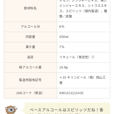
レモン、ジンジャーエキス、発行
ジンジャーエキス、シトラスエキ
原材料名
ス、スピリッツ（国内製造）、糖
類／炭酸
アルコール分
6％
内容量
350ml
果汁量
7％
品目
リキュール（発泡性）①
純アルコール量
16.8g
＋15 キリンビール（株）岡山工
製造所固有記号
場
JANコード（単品）
4901411113432
ベースアルコールはスピリッツだね！香