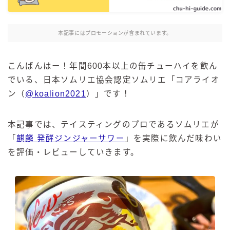
麒麟 発酵サワー
麹レモンサワー
本記事にはプロモーションが含まれています。
本搾り
スミノフ セルツァー
こんばんはー！年間600本以上の缶チューハイを飲ん
サントリー
でいる、日本ソムリエ協会認定ソムリエ「コアライオ
ン（
@koalion2021
）」です！
ー196℃ ストロングゼロ
ー196℃ 瞬間凍結
ー196℃ ザ・まるごと
本記事では、テイスティングのプロであるソムリエが
「
麒麟 発酵ジンジャーサワー
」を実際に飲んだ味わい
CRAFT－196℃
を評価・レビューしていきます。
こだわり酒場
ほろよい
BAR Pomum（バー・ポームム）
角ハイボール
トリスハイボール
ジムビームハイボール