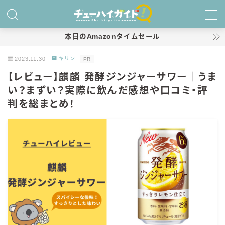
MENU
本日のAmazonタイムセール
2023.11.30
キリン
PR
ホーム
【レビュー】麒麟 発酵ジンジャーサワー｜うま
い？まずい？実際に飲んだ感想や口コミ・評
特集！
判を総まとめ！
おすすめランキング！
商品レビュー
キリン
氷結
氷結 無糖
氷結 ストロング
麒麟特製サワー