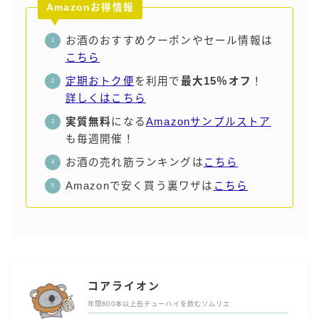
Amazonお得情報
お酒のおすすめクーポンやセール情報は
こちら
定期おトク便
を利用で
最大15％オフ
！
詳しくはこちら
実質無料
になる
Amazonサンプルストア
も毎週開催！
お酒の売れ筋ランキングは
こちら
Amazonで安く買う裏ワザは
こちら
コアライオン
年間600本以上缶チューハイを飲むソムリエ