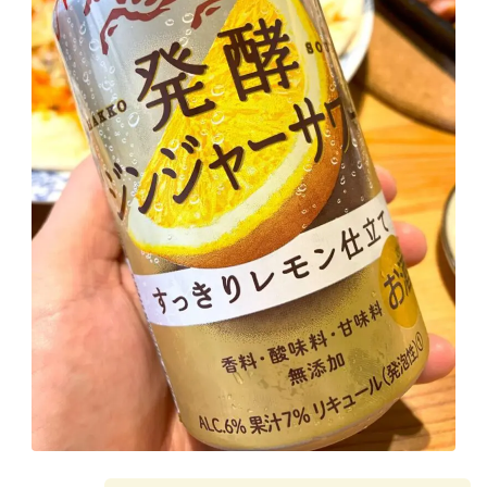
GREEN1/2（グリーンハーフ）
鏡月焼酎ハイ
アサヒ
贅沢搾り
樽ハイ倶楽部
ザ・レモンクラフト
ザ・カクテルクラフト
Slat(すらっと）
月庵
クリアクーラー
FRUITZER (フルーツァー）
サッポロ
濃いめのレモンサワー
三ツ星グレフルサワー