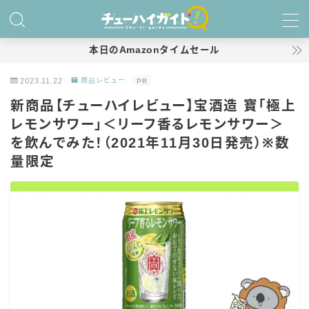
MENU
本日のAmazonタイムセール
2023.11.22
商品レビュー
PR
ホーム
新商品【チューハイレビュー】宝酒造 寶「極上
レモンサワー」＜リーフ香るレモンサワー＞
特集！
を飲んでみた！（2021年11月30日発売）※数
おすすめランキング！
量限定
商品レビュー
キリン
氷結
氷結 無糖
氷結 ストロング
麒麟特製サワー