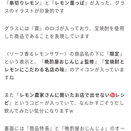
『
串切りレモン
』と『
レモン葉っぱ
』が入った、グラ
スのイラストが印象的です
グラスには『寶』のロゴが入っており、宝焼酎を使用
した商品であることを表現しています
〈リーフ香るレモンサワー〉の商品名の下に『
限定
』
という表示と、『
晩酌屋おじんじょ監修
』『
宝焼酎と
レモンにこだわる名店の味
』のアイコンが入っていま
すね
また『
レモン農家さんに聞いたお店で出せない
レシ
ピ
』というコピーが入っていて、なんかすごそうだし
飲んでみたい気分になりますw
裏面には『商品特長』と『晩酌屋おじんじょ』のオー