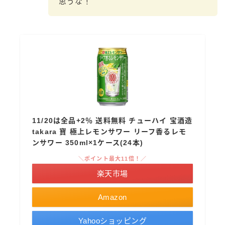
思うな！
コカ・コーラ
檸檬堂
オリオンビール
WATTA
natura WATTA
ちゅらWATTA
合同酒精
11/20は全品+2％ 送料無料 チューハイ 宝酒造
takara 寶 極上レモンサワー リーフ香るレモ
その他メーカー
ンサワー 350ml×1ケース(24本)
素滴しぼり
＼ポイント最大11倍！／
楽天市場
お得情報
Amazon
Amazon
楽天
Yahooショッピング