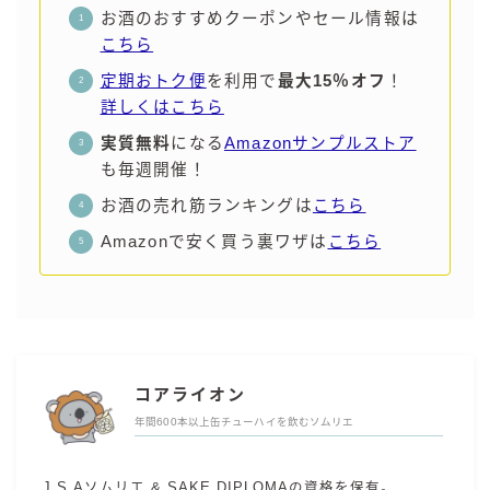
お酒のおすすめクーポンやセール情報は
こちら
定期おトク便
を利用で
最大15％オフ
！
詳しくはこちら
実質無料
になる
Amazonサンプルストア
も毎週開催！
お酒の売れ筋ランキングは
こちら
Amazonで安く買う裏ワザは
こちら
コアライオン
年間600本以上缶チューハイを飲むソムリエ
J.S.Aソムリエ & SAKE DIPLOMAの資格を保有。