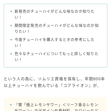
GREEN1/2（グリーンハーフ）
新発売のチューハイがどんな味なのか知りた
鏡月焼酎ハイ
い！
アサヒ
期間限定発売のチューハイがどんな味なのか知
りたい！
贅沢搾り
樽ハイ倶楽部
今度チューハイを購入するときの参考にした
い！
ザ・レモンクラフト
ザ・カクテルクラフト
色々なチューハイについてもっと詳しく知りた
い！
Slat(すらっと）
月庵
クリアクーラー
という人の為に、ソムリエ資格を保有し、年間600本
FRUITZER (フルーツァー）
以上チューハイを飲んでいる『コアライオン』が、
サッポロ
濃いめのレモンサワー
『寶「極上レモンサワー」＜リーフ香るレモン
三ツ星グレフルサワー
サワー＞』のデザインや原材料、カロリーなど