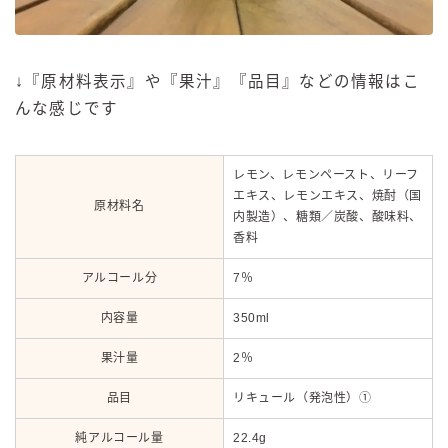
↓『原材料表示』や『果汁』『品目』などの情報はこ
んな感じです
レモン、レモンペースト、リーフ
エキス、レモンエキス、焼酎（国
原材料名
内製造）、糖類／炭酸、酸味料、
香料
アルコール分
7％
内容量
350ml
果汁量
2％
品目
リキュール（発泡性）①
純アルコール量
22.4g