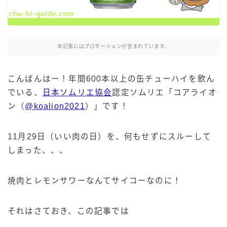
麒麟 発酵サワー
麹レモンサワー
本搾り
本記事にはプロモーションが含まれています。
スミノフ セルツァー
サントリー
こんばんはー！年間600本以上の缶チューハイを飲ん
でいる、
日本ソムリエ協会
認定ソムリエ「コアライオ
ー196℃ ストロングゼロ
ン（
@koalion2021
）」です！
ー196℃ 瞬間凍結
ー196℃ ザ・まるごと
11月29日（いい肉の日）を、何もせずにスルーして
CRAFT－196℃
しまった、、、
こだわり酒場
ほろよい
焼肉とレモンサワーなんてサイコーなのに！
BAR Pomum（バー・ポームム）
角ハイボール
トリスハイボール
それはさておき、この記事では
ジムビームハイボール