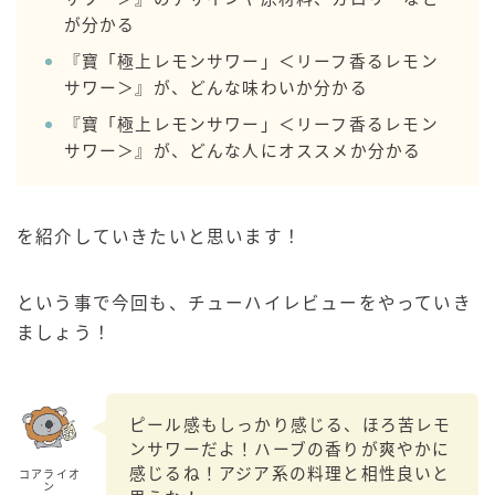
99.99（フォーナイン）
が分かる
レモン・ザ・リッチ
『寶「極上レモンサワー」＜リーフ香るレモン
男梅サワー
サワー＞』が、どんな味わいか分かる
キレートレモンサワー
『寶「極上レモンサワー」＜リーフ香るレモン
愛のスコールホワイトサワー
サワー＞』が、どんな人にオススメか分かる
WATER SOUR(ウォーターサワ)
宝酒造
を紹介していきたいと思います！
焼酎ハイボール
タカラCANチューハイ
という事で今回も、チューハイレビューをやっていき
宝焼酎のお茶割りシリーズ
ましょう！
寶「丸おろし」
極上レモンサワー
極上フルーツサワー
ピール感もしっかり感じる、ほろ苦レモ
すみか
ンサワーだよ！ハーブの香りが爽やかに
感じるね！アジア系の料理と相性良いと
コアライオ
タンチュー
ン