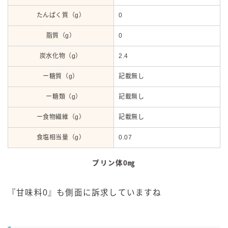
たんぱく質（g）
0
脂質（g）
0
炭水化物（g）
2.4
ー糖質（g）
記載無し
ー糖類（g）
記載無し
ー食物繊維（g）
記載無し
食塩相当量（g）
0.07
プリン体0㎎
『甘味料0』も側面に訴求していますね