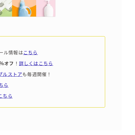
Amazon
楽天
コラム
ール情報は
こちら
運営者情報
5％オフ
！
詳しくはこちら
お問い合わせ
ンプルストア
も毎週開催！
ちら
こちら