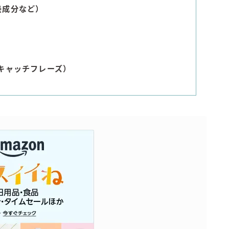
養成分など）
すみか
タンチュー
コカ・コーラ
檸檬堂
キャッチフレーズ）
オリオンビール
WATTA
natura WATTA
ちゅらWATTA
合同酒精
その他メーカー
素滴しぼり
お得情報