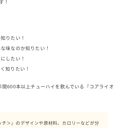
す！
角ハイボール
トリスハイボール
ジムビームハイボール
GREEN1/2（グリーンハーフ）
鏡月焼酎ハイ
か知りたい！
アサヒ
んな味なのか知りたい！
贅沢搾り
考にしたい！
樽ハイ倶楽部
しく知りたい！
ザ・レモンクラフト
ザ・カクテルクラフト
間600本以上チューハイを飲んでいる『コアライオ
Slat(すらっと）
月庵
クリアクーラー
FRUITZER (フルーツァー）
リッチ＞』のデザインや原材料、カロリーなどが分
サッポロ