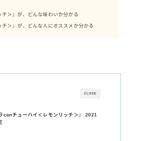
濃いめのレモンサワー
リッチ＞』が、どんな味わいか分かる
三ツ星グレフルサワー
リッチ＞』が、どんな人にオススメか分かる
99.99（フォーナイン）
レモン・ザ・リッチ
男梅サワー
キレートレモンサワー
愛のスコールホワイトサワー
WATER SOUR(ウォーターサワ)
宝酒造
CLOSE
焼酎ハイボール
タカラCANチューハイ
宝焼酎のお茶割りシリーズ
canチューハイ＜レモンリッチ＞』 2021
定
寶「丸おろし」
極上レモンサワー
極上フルーツサワー