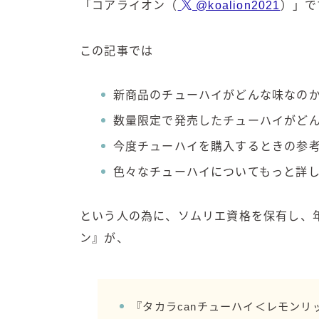
「コアライオン（
@koalion2021
）」で
この記事では
新商品のチューハイがどんな味なの
数量限定で発売したチューハイがど
今度チューハイを購入するときの参
色々なチューハイについてもっと詳
という人の為に、ソムリエ資格を保有し、年
ン』が、
『タカラcanチューハイ＜レモン