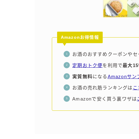
Amazonお得情報
お酒のおすすめクーポンやセ
定期おトク便
を利用で
最大1
実質無料
になる
Amazonサ
お酒の売れ筋ランキングは
こ
Amazonで安く買う裏ワザは