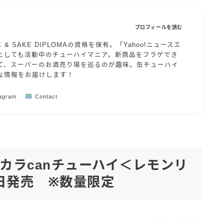
プロフィールを読む
エ & SAKE DIPLOMAの資格を保有。「Yahoo!ニュースエ
としても活動中のチューハイマニア。新商品をフラゲでき
て、スーパーのお酒売り場を巡るのが趣味。缶チューハイ
な情報をお届けします！
tagram
Contact
カラcanチューハイ＜レモンリ
23日発売 ※数量限定