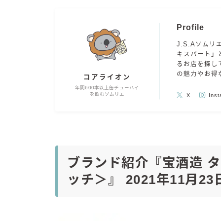
Profile
J.S.Aソムリ
キスパート」
るお店を探し
の魅力やお得
コアライオン
年間600本以上缶チューハイ
を飲むソムリエ
X
Ins
ブランド紹介『宝酒造
タ
ッチ＞』 2021年11月