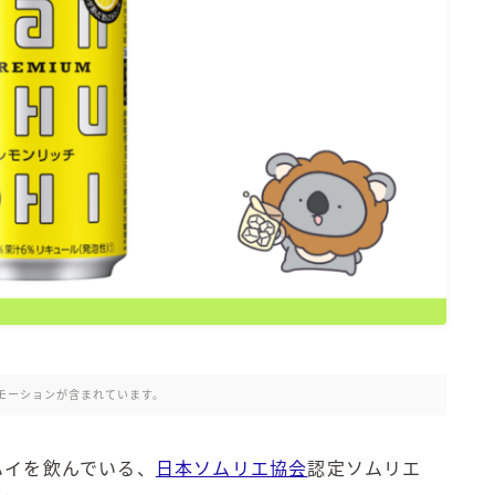
氷結 無糖
氷結 ストロング
麒麟特製サワー
麒麟 発酵サワー
麹レモンサワー
本搾り
スミノフ セルツァー
サントリー
ー196℃ ストロングゼロ
ー196℃ 瞬間凍結
ー196℃ ザ・まるごと
CRAFT－196℃
モーションが含まれています。
こだわり酒場
ほろよい
ハイを飲んでいる、
日本ソムリエ協会
認定ソムリエ
BAR Pomum（バー・ポームム）