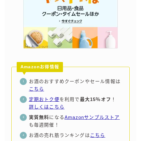
Amazonお得情報
お酒のおすすめクーポンやセール情報は
こちら
定期おトク便
を利用で
最大15％オフ
！
詳しくはこちら
実質無料
になる
Amazonサンプルストア
も毎週開催！
お酒の売れ筋ランキングは
こちら