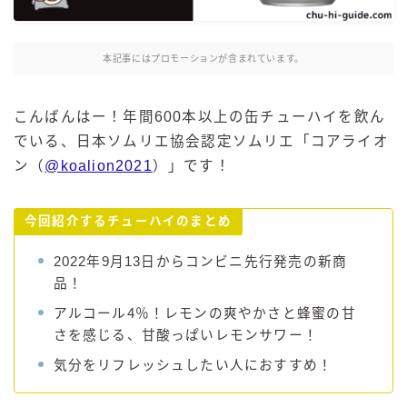
麒麟 発酵サワー
麹レモンサワー
本記事にはプロモーションが含まれています。
本搾り
スミノフ セルツァー
こんばんはー！年間600本以上の缶チューハイを飲ん
サントリー
でいる、日本ソムリエ協会認定ソムリエ「コアライオ
ン（
@koalion2021
）」です！
ー196℃ ストロングゼロ
ー196℃ 瞬間凍結
ー196℃ ザ・まるごと
今回紹介するチューハイのまとめ
CRAFT－196℃
2022年9月13日からコンビニ先行発売の新商
こだわり酒場
品！
ほろよい
アルコール4％！レモンの爽やかさと蜂蜜の甘
BAR Pomum（バー・ポームム）
さを感じる、甘酸っぱいレモンサワー！
角ハイボール
気分をリフレッシュしたい人におすすめ！
トリスハイボール
ジムビームハイボール