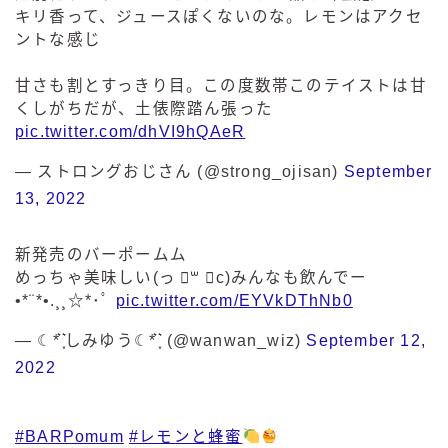
キリ香って、ジュースぽくないのな。レモンはアクセ
ントな感じ
甘さも割とすっきり目。この度数帯このテイストは甘
くしがちだが、土俵際踏ん張った
pic.twitter.com/dhVI9hQAeR
— ストロングおじさん (@strong_ojisan)
September
13, 2022
新発売のバーポームム
めっちゃ美味しい(っ ॑꒳ ॑c)みんなも飲んでー
•*¨*•.¸¸☆*･ﾟ
pic.twitter.com/EYVkDThNb0
— ☾︎*͛ ͙͛しみゆう☾︎*͛ ͙͛ (@wanwan_wiz)
September 12,
2022
#BARPomum
#レモンと蜂蜜