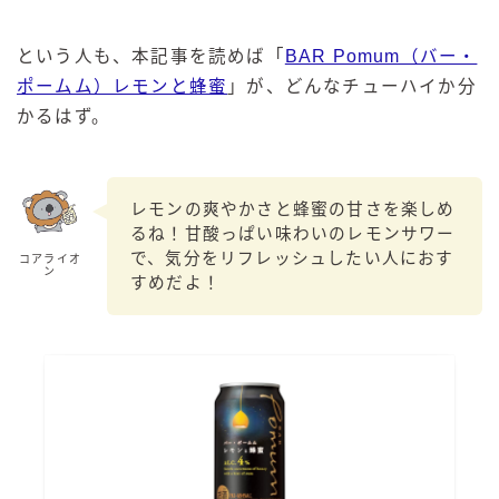
99.99（フォーナイン）
レモン・ザ・リッチ
という人も、本記事を読めば「
BAR Pomum（バー・
男梅サワー
ポームム）レモンと蜂蜜
」が、どんなチューハイか分
キレートレモンサワー
かるはず。
愛のスコールホワイトサワー
WATER SOUR(ウォーターサワ)
レモンの爽やかさと蜂蜜の甘さを楽しめ
宝酒造
るね！甘酸っぱい味わいのレモンサワー
で、気分をリフレッシュしたい人におす
焼酎ハイボール
コアライオ
ン
すめだよ！
タカラCANチューハイ
宝焼酎のお茶割りシリーズ
寶「丸おろし」
極上レモンサワー
極上フルーツサワー
すみか
タンチュー