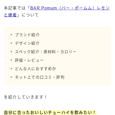
GREEN1/2（グリーンハーフ）
本記事では「
BAR Pomum（バー・ポームム）レモン
鏡月焼酎ハイ
と蜂蜜
」について
アサヒ
贅沢搾り
ブランド紹介
樽ハイ倶楽部
デザイン紹介
ザ・レモンクラフト
スペック紹介｜原材料・カロリー
ザ・カクテルクラフト
評価・レビュー
Slat(すらっと）
どんな人におすすめか
月庵
ネット上での口コミ・評判
クリアクーラー
FRUITZER (フルーツァー）
サッポロ
を紹介していきます！
濃いめのレモンサワー
三ツ星グレフルサワー
自分に合ったおいしいチューハイを飲みたい！