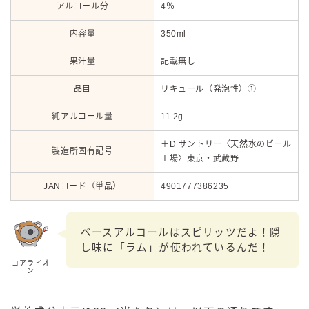
アルコール分
4％
内容量
350ml
果汁量
記載無し
品目
リキュール（発泡性）①
純アルコール量
11.2g
＋D サントリー〈天然水のビール
製造所固有記号
工場〉東京・武蔵野
JANコード（単品）
4901777386235
ベースアルコールはスピリッツだよ！隠
し味に「ラム」が使われているんだ！
コアライオ
ン