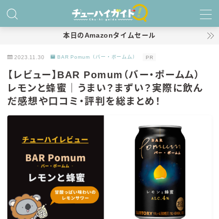
MENU
本日のAmazonタイムセール
2023.11.30
BAR Pomum（バー・ポームム）
PR
ホーム
【レビュー】BAR Pomum（バー・ポームム）
レモンと蜂蜜｜うまい？まずい？実際に飲ん
特集！
だ感想や口コミ・評判を総まとめ！
おすすめランキング！
商品レビュー
キリン
氷結
氷結 無糖
氷結 ストロング
麒麟特製サワー