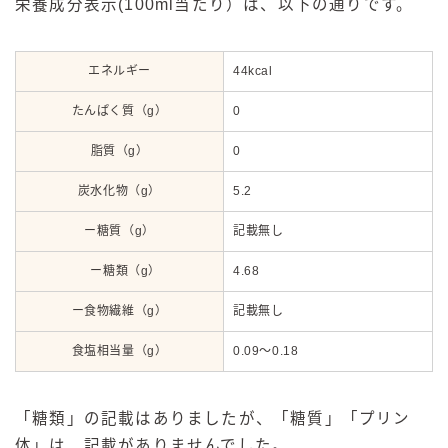
栄養成分表示(100ml当たり）は、以下の通りです。
エネルギー
44kcal
たんぱく質（g）
0
脂質（g）
0
炭水化物（g）
5.2
ー糖質（g）
記載無し
ー糖類（g）
4.68
ー食物繊維（g）
記載無し
食塩相当量（g）
0.09～0.18
「糖類」の記載はありましたが、「糖質」「プリン
体」は、記載がありませんでした。