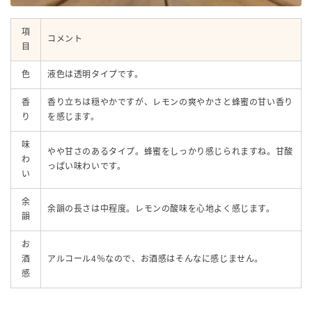
項
コメント
目
色
液色は透明タイプです。
香
香り立ちは穏やかですが、レモンの爽やかさと蜂蜜の甘い香り
り
を感じます。
味
やや甘さのあるタイプ。蜂蜜をしっかり感じられますね。甘酸
わ
っぱい味わいです。
い
余
余韻の長さは中程度。レモンの酸味を心地よく感じます。
韻
お
酒
アルコール4％なので、お酒感はそんなに感じません。
感