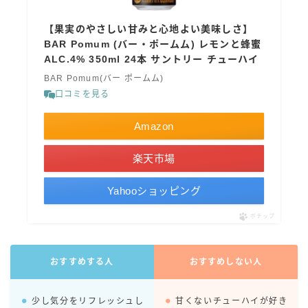
コカ・コーラ
【果実のやさしい甘みと心地よい美味しさ】
檸檬堂
BAR Pomum (バー・ポームム) レモンと蜂蜜
ALC.4% 350ml 24本 サントリー チューハイ
オリオンビール
BAR Pomum(バー ポームム)
WATTA
口コミを見る
natura WATTA
Amazon
ちゅらWATTA
合同酒精
楽天市場
その他メーカー
Yahooショッピング
素滴しぼり
ポチップ
お得情報
おすすめする人
おすすめしない人
Amazon
楽天
少し気分をリフレッシュし
甘くないチューハイが好き