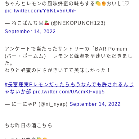
ちゃんとレモンの風味蜂蜜の味もする
おいし¨̮♡︎
pic.twitter.com/Y6KLv5nOhF
— ねこぱんち
(@NEKOPUNCH123)
September 14, 2022
アンケートで当たったサントリーの「BAR Pomum
(バー・ポームム) 」レモンと蜂蜜を早速いただきまし
た。
わりと蜂蜜の甘さがきいてて美味しかった！
#長富蓮実Pレモンだったらもうなんでも許されるんじ
ゃないか部
pic.twitter.com/0AcmKFypg5
— にーにゃP (@ni_nyap)
September 14, 2022
ちな昨日の酒こちら