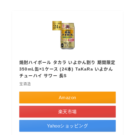
コカ・コーラ
檸檬堂
オリオンビール
WATTA
natura WATTA
ちゅらWATTA
焼酎ハイボール タカラ いよかん割り 期間限定
350mL缶×1ケース (24本) TaKaRa いよかん
合同酒精
チューハイ サワー 長S
その他メーカー
宝酒造
素滴しぼり
Amazon
お得情報
楽天市場
Amazon
Yahooショッピング
楽天