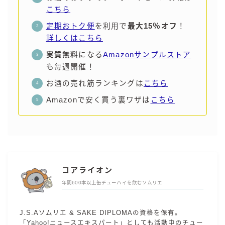
こちら
定期おトク便
を利用で
最大15％オフ
！
詳しくはこちら
実質無料
になる
Amazonサンプルストア
も毎週開催！
お酒の売れ筋ランキングは
こちら
Amazonで安く買う裏ワザは
こちら
コアライオン
年間600本以上缶チューハイを飲むソムリエ
J.S.Aソムリエ & SAKE DIPLOMAの資格を保有。
「Yahoo!ニュースエキスパート」としても活動中のチュー