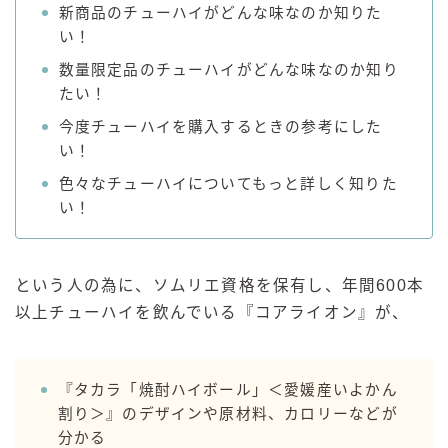
新商品のチューハイがどんな味なのか知りた
GREEN1/2（グリーンハーフ）
い！
鏡月焼酎ハイ
数量限定品のチューハイがどんな味なのか知り
アサヒ
たい！
今度チューハイを購入するときの参考にした
贅沢搾り
い！
樽ハイ倶楽部
色々なチューハイについてもっと詳しく知りた
ザ・レモンクラフト
い！
ザ・カクテルクラフト
Slat(すらっと）
月庵
という人の為に、ソムリエ資格を保有し、年間600本
クリアクーラー
以上チューハイを飲んでいる『コアライオン』が、
FRUITZER (フルーツァー）
サッポロ
『タカラ「焼酎ハイボール」＜愛媛産いよかん
濃いめのレモンサワー
割り＞』のデザインや原材料、カロリーなどが
三ツ星グレフルサワー
分かる