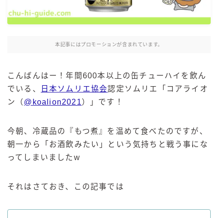
麒麟 発酵サワー
麹レモンサワー
本搾り
本記事にはプロモーションが含まれています。
スミノフ セルツァー
サントリー
こんばんはー！年間600本以上の缶チューハイを飲ん
でいる、
日本ソムリエ協会
認定ソムリエ「コアライオ
ー196℃ ストロングゼロ
ン（
@koalion2021
）」です！
ー196℃ 瞬間凍結
ー196℃ ザ・まるごと
今朝、冷蔵品の『もつ煮』を温めて食べたのですが、
CRAFT－196℃
朝一から「お酒飲みたい」という気持ちと戦う事にな
こだわり酒場
ってしまいましたw
ほろよい
BAR Pomum（バー・ポームム）
それはさておき、この記事では
角ハイボール
トリスハイボール
ジムビームハイボール