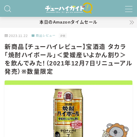
MENU
本日のAmazonタイムセール
2023.11.22
商品レビュー
PR
ホーム
新商品【チューハイレビュー】宝酒造 タカラ
「焼酎ハイボール」＜愛媛産いよかん割り＞
特集！
を飲んでみた！（2021年12月7日リニューアル
おすすめランキング！
発売）※数量限定
商品レビュー
キリン
氷結
氷結 無糖
氷結 ストロング
麒麟特製サワー