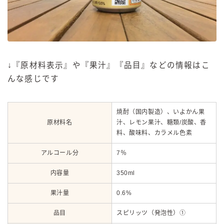
↓『原材料表示』や『果汁』『品目』などの情報はこ
んな感じです
焼酎（国内製造）、いよかん果
原材料名
汁、レモン果汁、糖類/炭酸、香
料、酸味料、カラメル色素
アルコール分
7％
内容量
350ml
果汁量
0.6%
品目
スピリッツ（発泡性）①