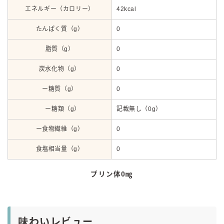
エネルギー（カロリー）
42kcal
たんぱく質（g）
0
脂質（g）
0
炭水化物（g）
0
ー糖質（g）
0
ー糖類（g）
記載無し（0g）
ー食物繊維（g）
0
食塩相当量（g）
0
プリン体0㎎
味わいレビュー