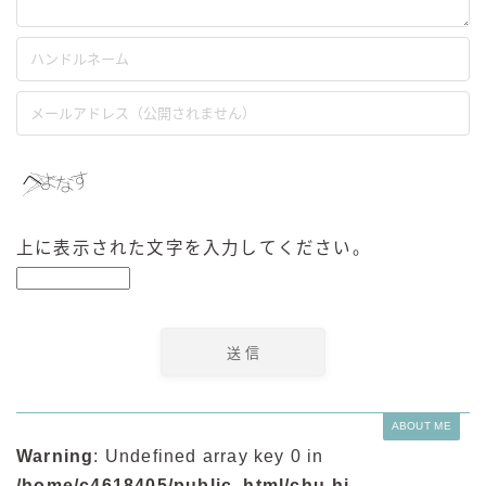
上に表示された文字を入力してください。
ABOUT ME
Warning
: Undefined array key 0 in
毎日更新
缶チューハイの売れ筋ランキングはこちら
/home/c4618405/public_html/chu-hi-