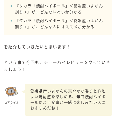
99.99（フォーナイン）
『タカラ「焼酎ハイボール」＜愛媛産いよかん
レモン・ザ・リッチ
割り＞』が、どんな味わいか分かる
男梅サワー
『タカラ「焼酎ハイボール」＜愛媛産いよかん
キレートレモンサワー
割り＞』が、どんな人にオススメか分かる
愛のスコールホワイトサワー
WATER SOUR(ウォーターサワ)
を紹介していきたいと思います！
宝酒造
焼酎ハイボール
という事で今回も、チューハイレビューをやっていき
タカラCANチューハイ
ましょう！
宝焼酎のお茶割りシリーズ
寶「丸おろし」
極上レモンサワー
愛媛県産いよかんの爽やかな香りと心地
よい焼酎感を楽しめる、辛口焼酎ハイボ
極上フルーツサワー
ールだよ！食事と一緒に楽しみたい人に
コアライオ
すみか
ン
おすすめだね！
タンチュー