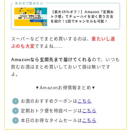
あわせて読みたい
コカ・コーラ
【最大15％オフ！】Amazon「定期お
トク便」でチューハイを安く買う方法
檸檬堂
を紹介！1回でキャンセルも可能！
オリオンビール
WATTA
スーパーなどでまとめ買いするのは、
重たいし運
ぶのも大変
ですよね……
natura WATTA
ちゅらWATTA
Amazonなら玄関先まで届けてくれる
ので、いつも
合同酒精
飲むお酒はまとめ買いしておいて損は無いです
よ。
その他メーカー
素滴しぼり
▼Amazonお得情報まとめ▼
お酒のおすすめクーポンは
こちら
お得情報
定期おトク便を特設ページは
こちら
Amazon
本日のお得なタイムセールは
こちら
楽天