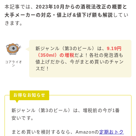
本記事では、
2023年10月からの酒税法改正の概要と
GREEN1/2（グリーンハーフ）
大手メーカーの対応・値上げ&値下げ額も解説
してい
鏡月焼酎ハイ
きます。
アサヒ
贅沢搾り
樽ハイ倶楽部
新ジャンル（第3のビール）は、
9.19円
（350ml）の増税
だよ！各社の発泡酒も
ザ・レモンクラフト
値上げだから、今がまとめ買いのチャン
コアライオ
ザ・カクテルクラフト
ン
スだ！
Slat(すらっと）
月庵
クリアクーラー
お得なお知らせ
FRUITZER (フルーツァー）
新ジャンル（第3のビール）は、増税前の今が1番
サッポロ
安いです。
濃いめのレモンサワー
三ツ星グレフルサワー
まとめ買いを検討するなら、Amazonの
定期おトク