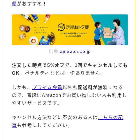
便
がおすすめ！
99.99（フォーナイン）
レモン・ザ・リッチ
男梅サワー
キレートレモンサワー
愛のスコールホワイトサワー
WATER SOUR(ウォーターサワ)
出典:
amazon.co.jp
宝酒造
注文した時点で5%オフ
で、
1回でキャンセルしても
焼酎ハイボール
OK
。ペナルティなどは一切ありません。
タカラCANチューハイ
しかも、
プライム会員
以外も
配送料が無料
になる
宝焼酎のお茶割りシリーズ
ので、普段はAmazonでお買い物しない人も利用し
寶「丸おろし」
やすいサービスです。
極上レモンサワー
キャンセル方法などに不安のある人は
こちらの記
極上フルーツサワー
事
も参考にしてください。
すみか
タンチュー