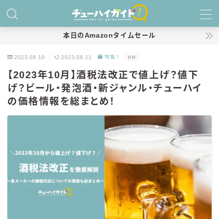
MENU
本日のAmazonタイムセール
2023.08.10
2023.08.11
特集！
PR
ホーム
【2023年10月】酒税法改正で値上げ？値下
げ？ビール・発泡酒・新ジャンル・チューハイ
特集！
の価格情報を総まとめ！
おすすめランキング！
商品レビュー
キリン
氷結
氷結 無糖
氷結 ストロング
麒麟特製サワー