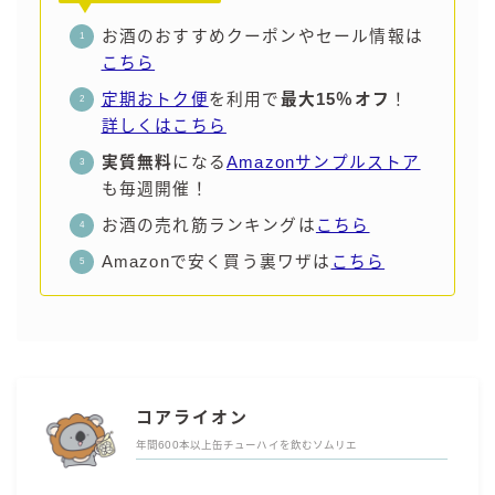
お酒のおすすめクーポンやセール情報は
こちら
定期おトク便
を利用で
最大15％オフ
！
詳しくはこちら
実質無料
になる
Amazonサンプルストア
も毎週開催！
お酒の売れ筋ランキングは
こちら
Amazonで安く買う裏ワザは
こちら
コアライオン
年間600本以上缶チューハイを飲むソムリエ