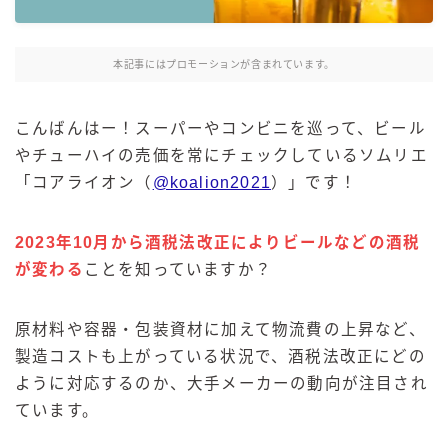
麒麟 発酵サワー
麹レモンサワー
本記事にはプロモーションが含まれています。
本搾り
スミノフ セルツァー
こんばんはー！スーパーやコンビニを巡って、ビール
サントリー
やチューハイの売価を常にチェックしているソムリエ
「コアライオン（
@koalion2021
）」です！
ー196℃ ストロングゼロ
ー196℃ 瞬間凍結
ー196℃ ザ・まるごと
2023年10月から酒税法改正によりビールなどの酒税
が変わる
ことを知っていますか？
CRAFT－196℃
こだわり酒場
ほろよい
原材料や容器・包装資材に加えて物流費の上昇など、
製造コストも上がっている状況で、酒税法改正にどの
BAR Pomum（バー・ポームム）
ように対応するのか、大手メーカーの動向が注目され
角ハイボール
ています。
トリスハイボール
ジムビームハイボール