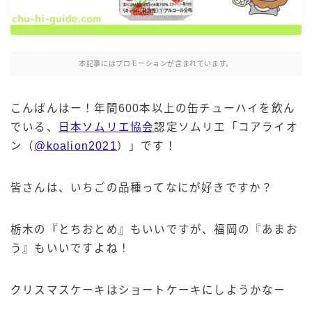
麒麟 発酵サワー
麹レモンサワー
本搾り
本記事にはプロモーションが含まれています。
スミノフ セルツァー
サントリー
こんばんはー！年間600本以上の缶チューハイを飲ん
でいる、
日本ソムリエ協会
認定ソムリエ「コアライオ
ー196℃ ストロングゼロ
ン（
@koalion2021
）」です！
ー196℃ 瞬間凍結
ー196℃ ザ・まるごと
皆さんは、いちごの品種ってなにが好きですか？
CRAFT－196℃
こだわり酒場
ほろよい
栃木の『とちおとめ』もいいですが、福岡の『あまお
う』もいいですよね！
BAR Pomum（バー・ポームム）
角ハイボール
トリスハイボール
クリスマスケーキはショートケーキにしようかなー
ジムビームハイボール