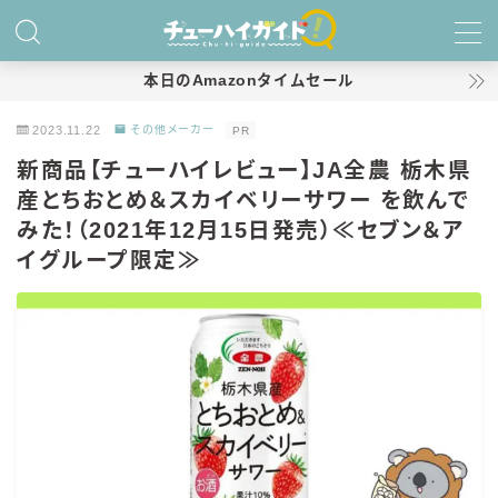
MENU
本日のAmazonタイムセール
2023.11.22
その他メーカー
PR
ホーム
新商品【チューハイレビュー】JA全農 栃木県
産とちおとめ＆スカイベリーサワー を飲んで
特集！
みた！（2021年12月15日発売）≪セブン＆ア
おすすめランキング！
イグループ限定≫
商品レビュー
キリン
氷結
氷結 無糖
氷結 ストロング
麒麟特製サワー