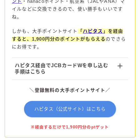
ント
・nanacoポイント・航空系（JALやANA）マ
イルなどに交換できるので、使い勝手もいいです
コラム
ね。
運営者情報
しかも、大手ポイントサイト
「
ハピタス
」を経由
すると、1,900円分のポイントがもらえる
のでさら
にお得です。
お問い合わせ
ハピタス経由でJCBカードWを申し込む
手順はこちら
＼
登録
無料の
大手
ポイント
サイト
／
ハピタス（公式サイト）はこちら
※経由するだけで1,900円分のptゲット