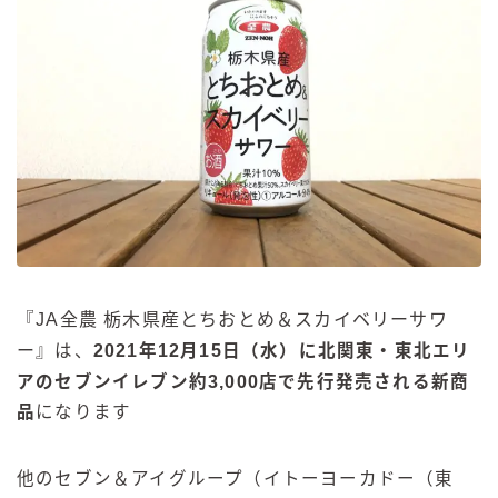
『
JA
全農
栃木県産とちおとめ＆スカイベリーサワ
ー
』は、
2021
年
12
月
15
日（水）に北関東・東北エリ
アのセブンイレブン約
3,000
店で先行発売される新商
品
になります
他のセブン＆アイグループ（イトーヨーカドー（東