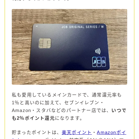
コカ・コーラ
檸檬堂
オリオンビール
WATTA
natura WATTA
ちゅらWATTA
合同酒精
その他メーカー
素滴しぼり
私も愛用しているメインカードで、通常還元率も
1％と高いのに加えて、セブンイレブン・
Amazon・スタバなどのパートナー店では、
いつで
お得情報
も2％ポイント還元
になります。
Amazon
貯まったポイントは、
楽天ポイント
・
Amazonポイ
楽天