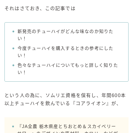
GREEN1/2（グリーンハーフ）
それはさておき、この記事では
鏡月焼酎ハイ
アサヒ
新発売のチューハイがどんな味なのか知りた
贅沢搾り
い！
樽ハイ倶楽部
今度チューハイを購入するときの参考にした
ザ・レモンクラフト
い！
ザ・カクテルクラフト
色々なチューハイについてもっと詳しく知りた
Slat(すらっと）
い！
月庵
クリアクーラー
という人の為に、ソムリエ資格を保有し、年間600本
FRUITZER (フルーツァー）
以上チューハイを飲んでいる『コアライオン』が、
サッポロ
濃いめのレモンサワー
『JA全農 栃木県産とちおとめ＆スカイベリー
三ツ星グレフルサワー