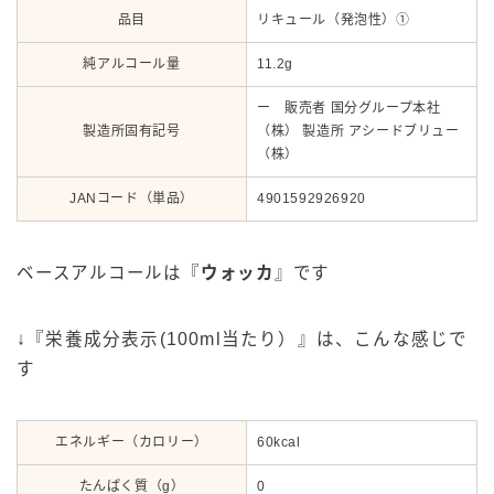
品目
リキュール（発泡性）①
純アルコール量
11.2g
ー 販売者 国分グループ本社
製造所固有記号
（株） 製造所 アシードブリュー
（株）
JANコード（単品）
4901592926920
ベースアルコールは『
ウォッカ
』です
↓『栄養成分表示(100ml当たり）』は、こんな感じで
す
エネルギー（カロリー）
60kcal
たんぱく質（g）
0