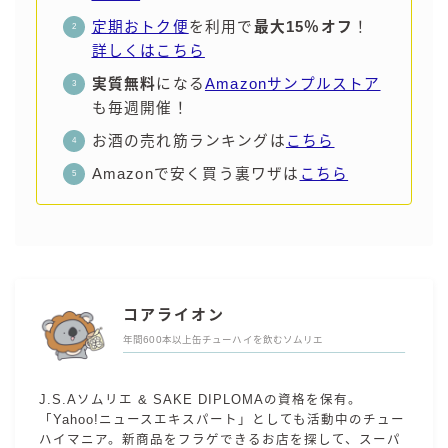
定期おトク便
を利用で
最大15％オフ
！
詳しくはこちら
実質無料
になる
Amazonサンプルストア
も毎週開催！
お酒の売れ筋ランキングは
こちら
Amazonで安く買う裏ワザは
こちら
コアライオン
年間600本以上缶チューハイを飲むソムリエ
J.S.Aソムリエ & SAKE DIPLOMAの資格を保有。
「Yahoo!ニュースエキスパート」としても活動中のチュー
ハイマニア。新商品をフラゲできるお店を探して、スーパ