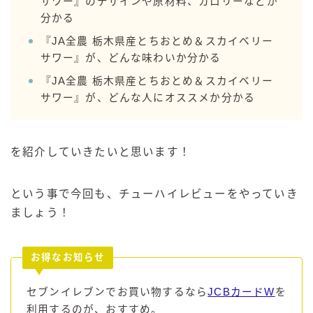
サワー』のデザインや原材料、カロリーなどが
99.99（フォーナイン）
分かる
レモン・ザ・リッチ
『JA全農 栃木県産とちおとめ＆スカイベリー
男梅サワー
サワー』が、どんな味わいか分かる
キレートレモンサワー
『JA全農 栃木県産とちおとめ＆スカイベリー
愛のスコールホワイトサワー
サワー』が、どんな人にオススメか分かる
WATER SOUR(ウォーターサワ)
宝酒造
を紹介していきたいと思います！
焼酎ハイボール
タカラCANチューハイ
という事で今回も、チューハイレビューをやっていき
宝焼酎のお茶割りシリーズ
ましょう！
寶「丸おろし」
極上レモンサワー
お得なお知らせ
極上フルーツサワー
すみか
セブンイレブンでお買い物するなら
JCBカードW
を
タンチュー
利用するのが、おすすめ。