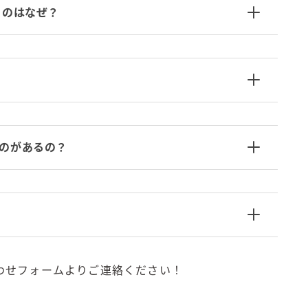
氷結 無糖
るのはなぜ？
氷結 ストロング
麒麟特製サワー
麒麟 発酵サワー
麹レモンサワー
本搾り
スミノフ セルツァー
のがあるの？
サントリー
ー196℃ ストロングゼロ
ー196℃ 瞬間凍結
ー196℃ ザ・まるごと
CRAFT－196℃
こだわり酒場
わせフォームよりご連絡ください！
ほろよい
BAR Pomum（バー・ポームム）