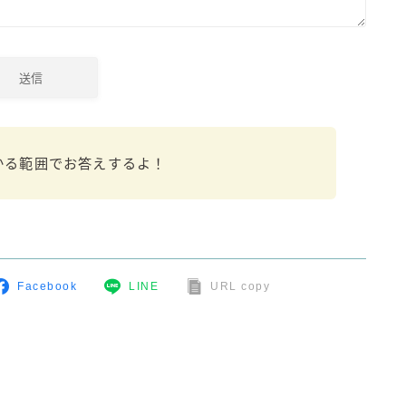
濃いめのレモンサワー
三ツ星グレフルサワー
99.99（フォーナイン）
レモン・ザ・リッチ
男梅サワー
キレートレモンサワー
かる範囲でお答えするよ！
愛のスコールホワイトサワー
WATER SOUR(ウォーターサワ)
宝酒造
焼酎ハイボール
Facebook
LINE
URL copy
タカラCANチューハイ
宝焼酎のお茶割りシリーズ
寶「丸おろし」
極上レモンサワー
極上フルーツサワー