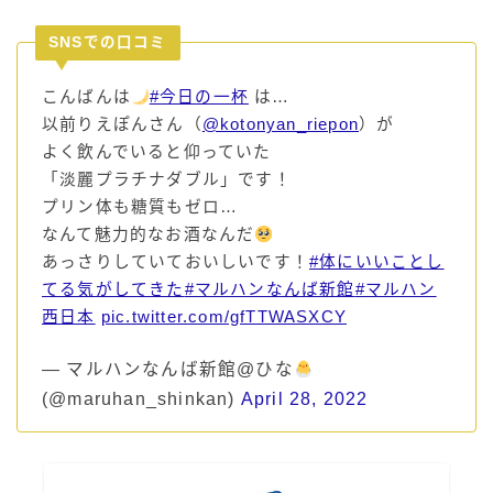
SNSでの口コミ
こんばんは
#今日の一杯
は…
以前りえぽんさん（
@kotonyan_riepon
）が
よく飲んでいると仰っていた
「淡麗プラチナダブル」です！
プリン体も糖質もゼロ…
なんて魅力的なお酒なんだ
あっさりしていておいしいです！
#体にいいことし
てる気がしてきた
#マルハンなんば新館
#マルハン
西日本
pic.twitter.com/gfTTWASXCY
— マルハンなんば新館@ひな
(@maruhan_shinkan)
April 28, 2022