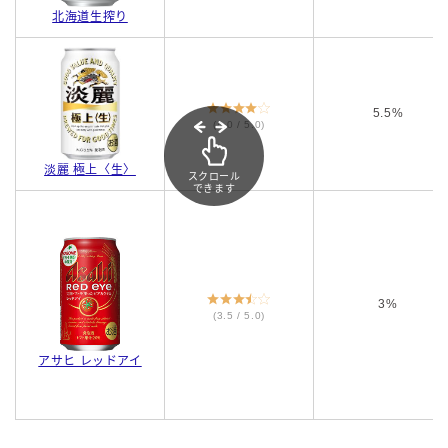
北海道生搾り
5.5%
(4.0 / 5.0)
淡麗 極上〈生〉
スクロール
できます
3%
(3.5 / 5.0)
アサヒ レッドアイ