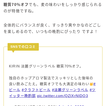
糖質70％オフ
でも、麦の味わいをしっかり感じられる
のが特徴ですね。
全体的にバランスが良く、すっきり爽やかなのどごし
を楽しめるので、いつもの晩酌にぴったり ですよ！
SNSでの口コミ
KIRIN 淡麗グリーンラベル 糖質70%オフ。
独自のホップアロマ製法でスッキリとした後味の
良い飲みごたえ。糖質オフでも大満足の味わい
#
ビール
#クラフトビール
#淡麗グリーンラベル
#ツ
イッター晩酌部
pic.twitter.com/QZIXrNIDO3