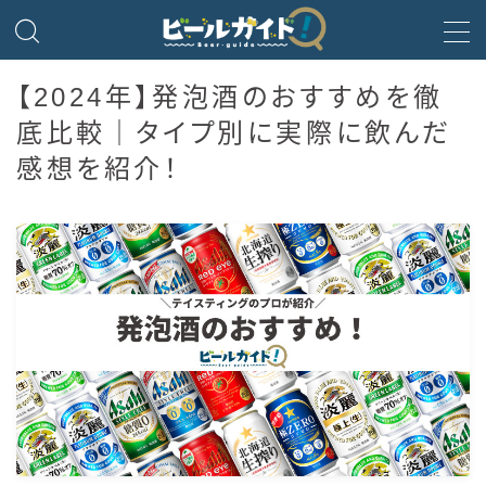
MENU
【2024年】発泡酒のおすすめを徹
底比較｜タイプ別に実際に飲んだ
ビール
感想を紹介！
発泡酒
新ジャンル・第3のビール
ビールのサブスク
HOPPIN’ GARAGE
ノンアルコールビール
微アルコール