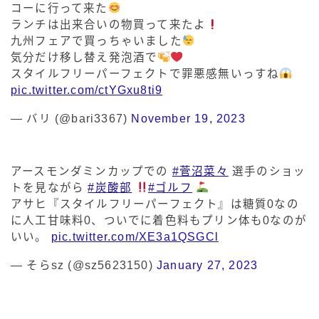
コーに行って来た
ランチは出来合いの物買って来たよ
九州フェアで買っちゃいました
気分だけ移し替え発泡酒で
スタイルフリーパーフェクトで罪悪感無いっすね
pic.twitter.com/ctYGxu8ti9
— バリ (@bari3367)
November 19, 2023
アースモンダミンカップでの
#菅沼菜々
選手のショッ
トを見ながら
#炭酸部
#ゴルフ
アサヒ『スタイルフリーパーフェクト』は糖質0なの
に人工甘味料0、ついでに着色料もプリン体も0なのが
いい。
pic.twitter.com/XE3a1QSGCl
— そらsz (@sz5623150)
January 27, 2023