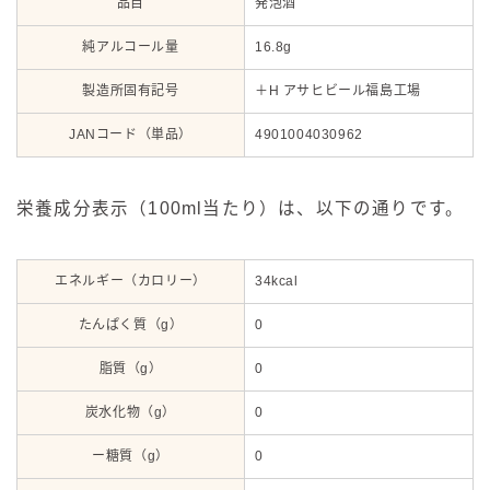
品目
発泡酒
純アルコール量
16.8g
製造所固有記号
＋H アサヒビール福島工場
JANコード（単品）
4901004030962
栄養成分表示（100ml当たり）は、以下の通りです。
エネルギー（カロリー）
34kcal
たんぱく質（g）
0
脂質（g）
0
炭水化物（g）
0
ー糖質（g）
0