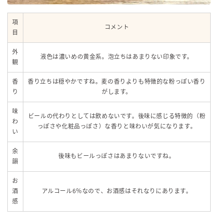
項
コメント
目
外
液色は濃いめの黄金系。泡立ちはあまりない印象です。
観
香
香り立ちは穏やかですね。麦の香りよりも特徴的な粉っぽい香り
り
がします。
味
ビールの代わりとしては飲めないです。後味に感じる特徴的（粉
わ
っぽさや化粧品っぽさ）な香りと味わいが気になります。
い
余
後味もビールっぽさはあまりないですね。
韻
お
酒
アルコール6％なので、お酒感はそれなりにあります。
感