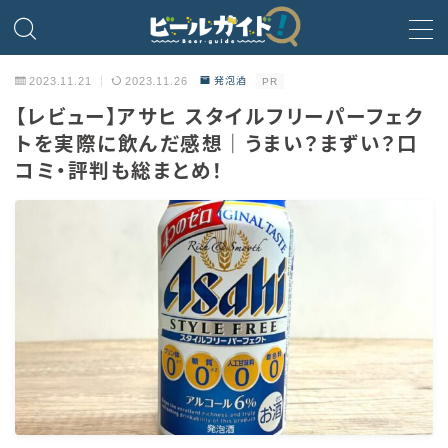
MENU
2023.11.21
2023.11.26
発泡酒
PR
【レビュー】アサヒ スタイルフリーパーフェク
ビール
トを実際に飲んだ感想｜うまい？まずい？口
コミ・評判も総まとめ！
発泡酒
新ジャンル・第3のビール
ビールのサブスク
HOPPIN’ GARAGE
ノンアルコールビール
微アルコール