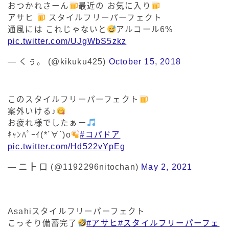
おつかれさーん
最近の お気に入り
アサヒ
スタイルフリーパーフェクト
通風には これじゃないと
アルコール6%
pic.twitter.com/UJgWbS5zkz
— くぅ。 (@kikuku425)
October 15, 2018
このスタイルフリーパーフェクト
案外いける♪
お疲れ様でしたぁー
ｷｬﾝﾊﾟｰｲ(*´∀`)o
#コパドア
pic.twitter.com/Hd522vYpEg
— 二┣ 口 (@1192296nitochan)
May 2, 2021
Asahiスタイルフリーパーフェクト
こっそり備蓄完了
#アサヒ
#スタイルフリーパーフェ