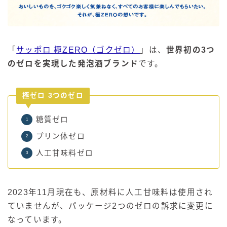
「
サッポロ 極ZERO（ゴクゼロ）
」は、
世界初の3つ
のゼロを実現した発泡酒ブランド
です。
極ゼロ 3つのゼロ
糖質ゼロ
プリン体ゼロ
人工甘味料ゼロ
2023年11月現在も、原材料に人工甘味料は使用され
ていませんが、パッケージ2つのゼロの訴求に変更に
なっています。