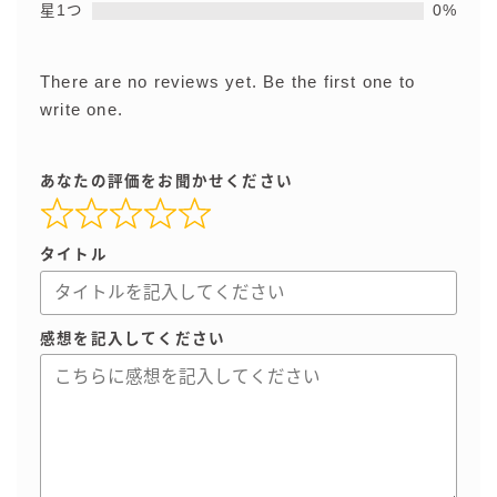
星1つ
0%
There are no reviews yet. Be the first one to
write one.
あなたの評価をお聞かせください
タイトル
感想を記入してください