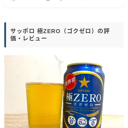
サッポロ 極ZERO（ゴクゼロ）の評
価・レビュー