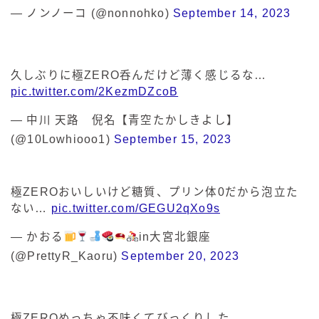
— ノンノーコ (@nonnohko)
September 14, 2023
久しぶりに極ZERO呑んだけど薄く感じるな…
pic.twitter.com/2KezmDZcoB
— 中川 天路 倪名【青空たかしきよし】
(@10Lowhiooo1)
September 15, 2023
極ZEROおいしいけど糖質、プリン体0だから泡立た
ない…
pic.twitter.com/GEGU2qXo9s
— かおる
in大宮北銀座
(@PrettyR_Kaoru)
September 20, 2023
極ZEROめっちゃ不味くてびっくりした