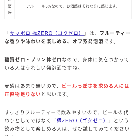
酒
アルコール5%なので、お酒感はそれなりに感じます。
感
「
サッポロ 極ZERO（ゴクゼロ）
」は、
フルーティー
な香りや味わいを楽しめる、オフ系発泡酒
です。
糖質ゼロ・プリン体ゼロ
なので、身体に気をつかって
いる人はうれしい発泡酒ですね。
麦感はあまり無いので、
ビールっぽさを求める人には
正直物足りない
と思います。
すっきりフルーティーで飲みやすいので、ビールの代
わりとしてではなく「
極ZERO（ゴクゼロ）
」という
飲み物として楽しめる人は、ぜひ試してみてください