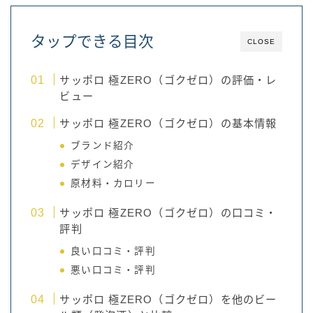
タップできる目次
CLOSE
サッポロ 極ZERO（ゴクゼロ）の評価・レ
ビュー
サッポロ 極ZERO（ゴクゼロ）の基本情報
ブランド紹介
デザイン紹介
原材料・カロリー
サッポロ 極ZERO（ゴクゼロ）の口コミ・
評判
良い口コミ・評判
悪い口コミ・評判
サッポロ 極ZERO（ゴクゼロ）を他のビー