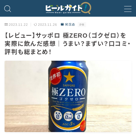
MENU
2023.11.22
2023.11.26
発泡酒
PR
【レビュー】サッポロ 極ZERO（ゴクゼロ）を
ビール
実際に飲んだ感想｜うまい？まずい？口コミ・
評判も総まとめ！
発泡酒
新ジャンル・第3のビール
ビールのサブスク
HOPPIN’ GARAGE
ノンアルコールビール
微アルコール