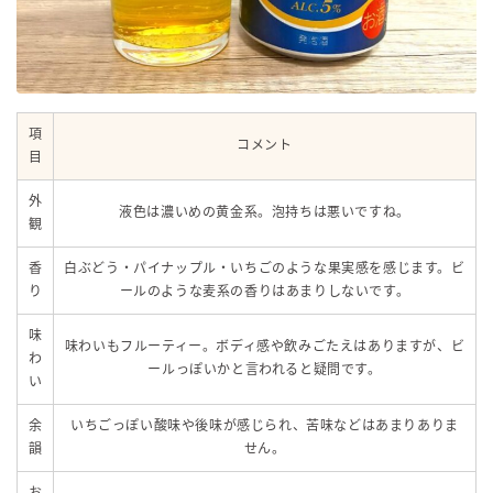
項
コメント
目
外
液色は濃いめの黄金系。泡持ちは悪いですね。
観
香
白ぶどう・パイナップル・いちごのような果実感を感じます。ビ
り
ールのような麦系の香りはあまりしないです。
味
味わいもフルーティー。ボディ感や飲みごたえはありますが、ビ
わ
ールっぽいかと言われると疑問です。
い
余
いちごっぽい酸味や後味が感じられ、苦味などはあまりありま
韻
せん。
お