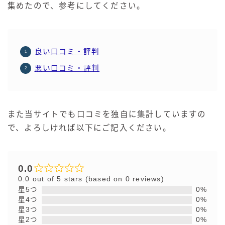
集めたので、参考にしてください。
良い口コミ・評判
悪い口コミ・評判
また当サイトでも口コミを独自に集計していますの
で、よろしければ以下にご記入ください。
0.0
0.0 out of 5 stars (based on 0 reviews)
星5つ
0%
星4つ
0%
星3つ
0%
星2つ
0%