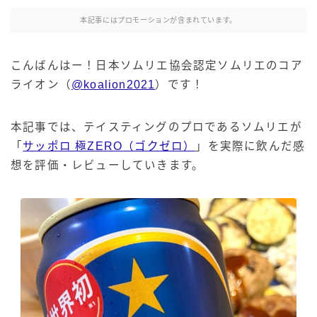
本記事にはプロモーションが含まれています。
こんばんはー！日本ソムリエ協会認定ソムリエのコア
ライオン（
@koalion2021
）です！
本記事では、テイスティングのプロであるソムリエが
「
サッポロ 極ZERO（ゴクゼロ）
」を実際に飲んだ感
想を評価・レビューしていきます。