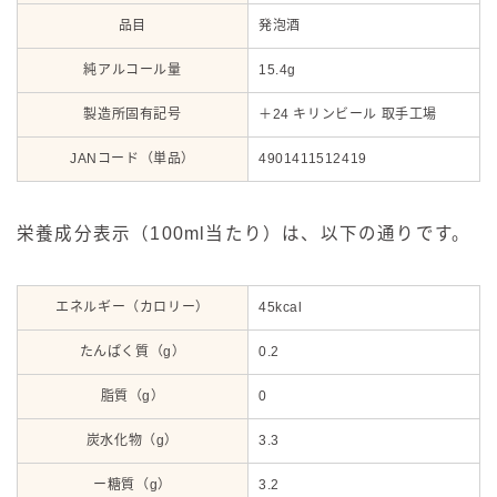
品目
発泡酒
純アルコール量
15.4g
製造所固有記号
＋24 キリンビール 取手工場
JANコード（単品）
4901411512419
栄養成分表示（100ml当たり）は、以下の通りです。
エネルギー（カロリー）
45kcal
たんぱく質（g）
0.2
脂質（g）
0
炭水化物（g）
3.3
ー糖質（g）
3.2