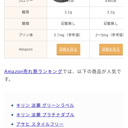
カロリー
45kcal
44kcal
糖質
3.2g
3.2g
糖類
記載無し
記載無し
プリン体
5.7mg（参考値）
2～5mg（参考値）
Amazon
詳細を見る
詳細を見る
Amazon売れ筋ランキング
では、以下の商品が人気で
す。
キリン 淡麗 グリーンラベル
キリン 淡麗 プラチナダブル
アサヒ スタイルフリー