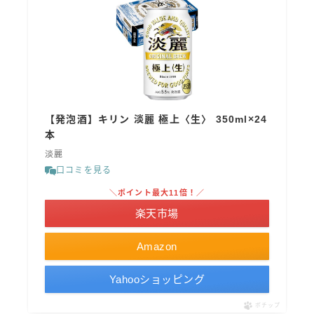
【発泡酒】キリン 淡麗 極上〈生〉 350ml×24
本
淡麗
口コミを見る
＼ポイント最大11倍！／
楽天市場
Amazon
Yahooショッピング
ポチップ