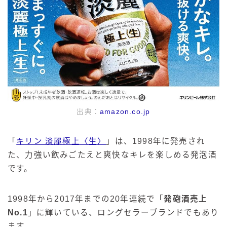
出典：
amazon.co.jp
「
キリン 淡麗極上〈生〉
」は、1998年に発売され
た、力強い飲みごたえと爽快なキレを楽しめる発泡酒
です。
1998年から2017年までの20年連続で「
発砲酒売上
No.1
」に輝いている、ロングセラーブランドでもあり
ます。