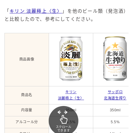
「
キリン 淡麗極上〈生〉
」を他のビール類（発泡酒）
と比較したので、参考にしてください。
商品画像
キリン
サッポロ
商品名
淡麗極上〈生〉
北海道生搾り
内容量
350ml
350ml
アルコール分
5.5%
5.5%
スクロール
できます