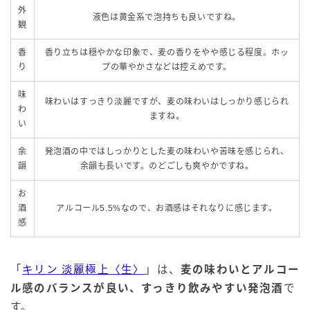
外
液色は黄金系で泡持ちも良いですね。
観
香
香り立ちは穏やかな印象で、麦の香りをやや感じる程度。ホッ
り
プの華やかさなどは控えめです。
味
味わいはすっきり淡麗ですが、麦の味わいはしっかり感じられ
わ
ますね。
い
余
発泡酒の中ではしっかりとした麦の味わいや苦味を感じられ、
韻
余韻も長いです。のどごしも爽やかですね。
お
酒
アルコール5.5%なので、お酒感はそれなりに感じます。
感
「
キリン 淡麗極上〈生〉
」は、
麦の味わいとアルコー
ル感のバランスが良い、すっきり飲みやすい発泡酒
で
す。