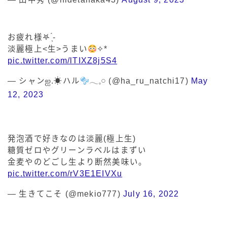
お疲れ様𖤐 ̖́-
淡麗極上<生>うまい
✧*
pic.twitter.com/lTIXZ8j5S4
— シャンஐ.☀︎ハル
𓂃𓈒𓏸 (@ha_ru_natchi17)
May
12, 2023
発泡酒で好きなのは淡麗(極上生)
糖質ゼロやグリーンラベルはまずい
金麦やのどごし生より断然美味い。
pic.twitter.com/rV3E1EIVXu
— 生きてこそ (@mekio777)
July 16, 2022