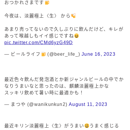
おつかれさまです
今夜は、淡麗極上〈生〉 から
あまり売ってないので久しぶりに飲んだけど、キレが
あって喉越しもイイ感じですね
pic.twitter.com/CMd6yzG49D
— ビールライフ
(@beer_life_)
June 16, 2023
最近色々飲んだ発泡酒とか新ジャンルビールの中でか
なりうまいなと思ったのは、麒麟淡麗極上かな
スッキリ飲めて暑い時に最適かも！
— まつや (@wanikunkun2)
August 11, 2023
最近キリン淡麗極上〈生〉がうまい
うまく感じる