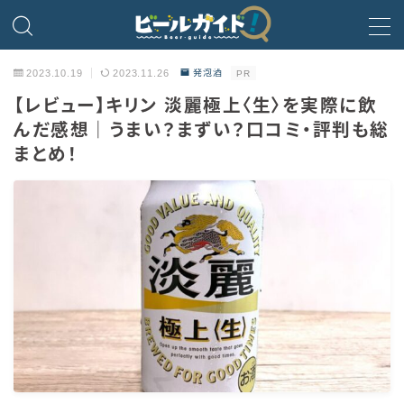
MENU
2023.10.19
2023.11.26
発泡酒
PR
【レビュー】キリン 淡麗極上〈生〉を実際に飲
ビール
んだ感想｜うまい？まずい？口コミ・評判も総
まとめ！
発泡酒
新ジャンル・第3のビール
ビールのサブスク
HOPPIN’ GARAGE
ノンアルコールビール
微アルコール