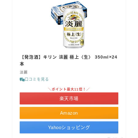
【発泡酒】キリン 淡麗 極上〈生〉 350ml×24
本
淡麗
口コミを見る
＼ポイント最大11倍！／
楽天市場
Amazon
Yahooショッピング