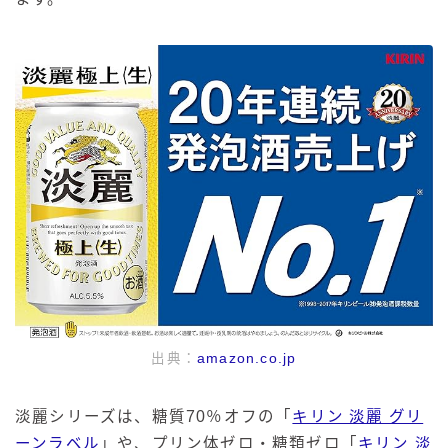
出典：
amazon.co.jp
淡麗シリーズは、糖質70％オフの「
キリン 淡麗 グリ
ーンラベル
」や、プリン体ゼロ・糖類ゼロ「
キリン 淡