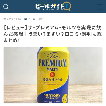
MENU
2024.11.02
ビール
PR
【レビュー】ザ・プレミアム・モルツを実際に飲
ビール
んだ感想｜うまい？まずい？口コミ・評判も総
まとめ！
発泡酒
新ジャンル・第3のビール
ビールのサブスク
HOPPIN’ GARAGE
ノンアルコールビール
微アルコール