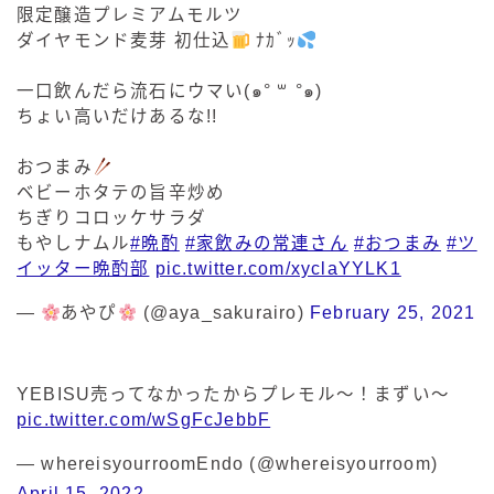
限定醸造プレミアムモルツ
ダイヤモンド麦芽 初仕込
ﾅｶﾞｯ
一口飲んだら流石にウマい(๑° ꒳ °๑)
ちょい高いだけあるな!!
おつまみ
ベビーホタテの旨辛炒め
ちぎりコロッケサラダ
もやしナムル
#晩酌
#家飲みの常連さん
#おつまみ
#ツ
イッター晩酌部
pic.twitter.com/xyclaYYLK1
—
あやぴ
(@aya_sakurairo)
February 25, 2021
YEBISU売ってなかったからプレモル〜！まずい〜
pic.twitter.com/wSgFcJebbF
— whereisyourroomEndo (@whereisyourroom)
April 15, 2022