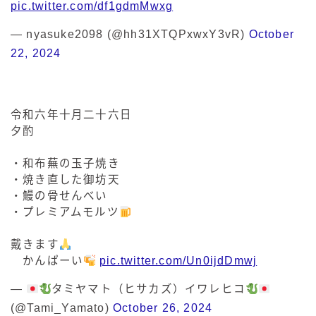
pic.twitter.com/df1gdmMwxg
— nyasuke2098 (@hh31XTQPxwxY3vR)
October
22, 2024
令和六年十月二十六日
夕酌
・和布蕪の玉子焼き
・焼き直した御坊天
・鰻の骨せんべい
・プレミアムモルツ
戴きます
かんぱーい
pic.twitter.com/Un0ijdDmwj
—
タミヤマト（ヒサカズ）イワレヒコ
(@Tami_Yamato)
October 26, 2024