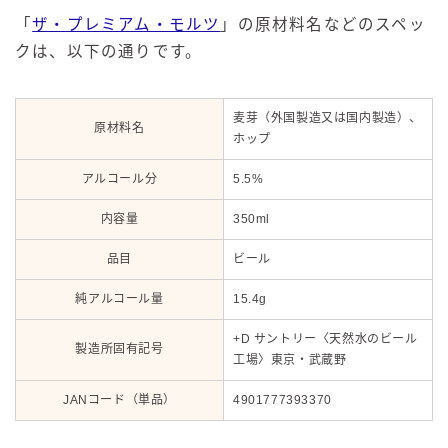
「
ザ・プレミアム・モルツ
」の原材料名などのスペッ
クは、以下の通りです。
麦芽（外国製造又は国内製造）、
原材料名
ホップ
アルコール分
5.5%
内容量
350ml
品目
ビール
純アルコール量
15.4g
+D サントリー〈天然水のビール
製造所固有記号
工場〉東京・武蔵野
JANコード（単品）
4901777393370