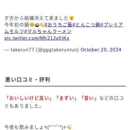
夕方から結構冷えて来ました
今年初の鍋
#おうちご飯
#とんこつ鍋
#プレミア
ムモルツ
#マルちゃんラーメン
pic.twitter.com/Mh21Ju0jKx
— takerun77 (@gggtakerunrun)
October 20, 2024
悪い口コミ・評判
「おいしいけど高い」「まずい」「苦い」
などの口コ
ミもありました。
今夜も飲みましょ٩(*´︶`*)۶