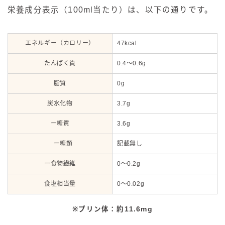
栄養成分表示（100ml当たり）は、以下の通りです。
エネルギー（カロリー）
47kcal
たんぱく質
0.4～0.6g
脂質
0g
炭水化物
3.7g
ー糖質
3.6g
ー糖類
記載無し
ー食物繊維
0～0.2g
食塩相当量
0～0.02g
※プリン体：約11.6mg