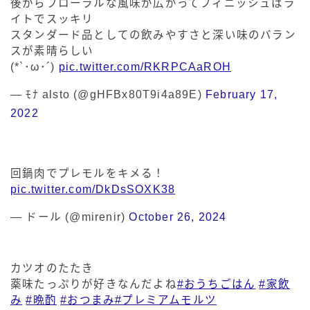
後からフローラルな風味が広がってフィニッシュはラ
イトでスッキリ
スタンダード品としての飲みやすさと深い味のバラン
スが素晴らしい
(*`･ω･´)
pic.twitter.com/RKRPCAaROH
— ﾓﾅ alsto (@gHFBx80T9i4a89E)
February 17,
2022
回鍋肉でプレモルをキメる！
pic.twitter.com/DkDsSOXK38
— ドール (@mirenir)
October 26, 2024
カツオのたたき
薬味たっぷりが好きなんだよね
#おうちごはん
#家飲
み
#晩酌
#おつまみ
#プレミアムモルツ