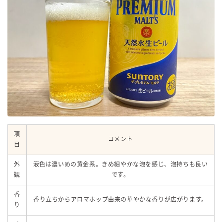
項
コメント
目
外
液色は濃いめの黄金系。きめ細やかな泡を感じ、泡持ちも良い
観
です。
香
香り立ちからアロマホップ由来の華やかな香りが広がります。
り