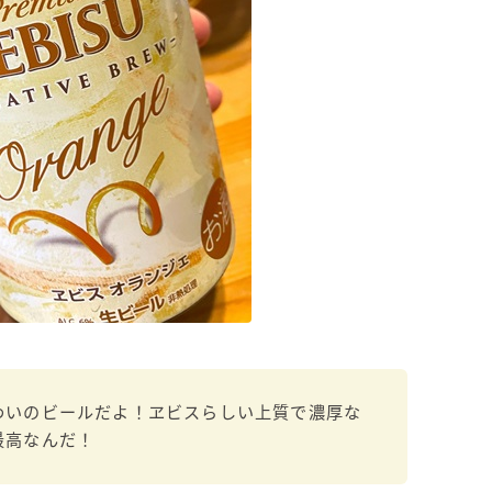
わいのビールだよ！ヱビスらしい上質で濃厚な
最高なんだ！