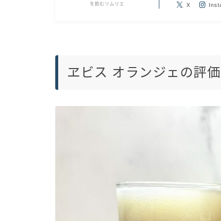
を飲むソムリエ
X
Ins
ヱビス オランジェの評