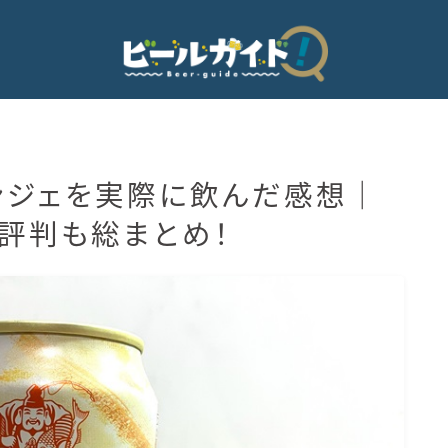
ランジェを実際に飲んだ感想｜
ビール
・評判も総まとめ！
発泡酒
新ジャンル・第3のビール
ビールのサブスク
HOPPIN’ GARAGE
ノンアルコールビール