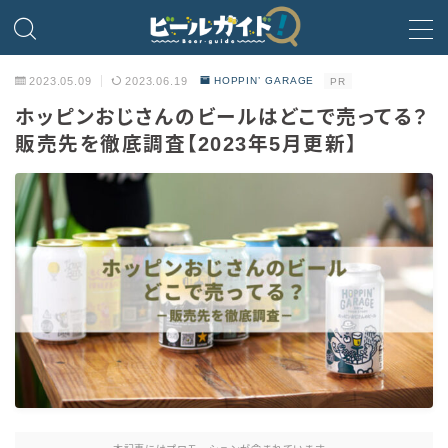
MENU
2023.05.09
2023.06.19
HOPPIN’ GARAGE
PR
ホッピンおじさんのビールはどこで売ってる？
ビール
販売先を徹底調査【2023年5月更新】
発泡酒
新ジャンル・第3のビール
ビールのサブスク
HOPPIN’ GARAGE
ノンアルコールビール
微アルコール