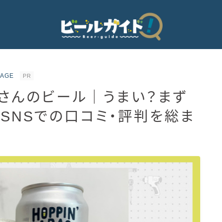
RAGE
PR
じさんのビール｜うまい？まず
ビール
SNSでの口コミ・評判を総ま
発泡酒
新ジャンル・第3のビール
ビールのサブスク
HOPPIN’ GARAGE
ノンアルコールビール