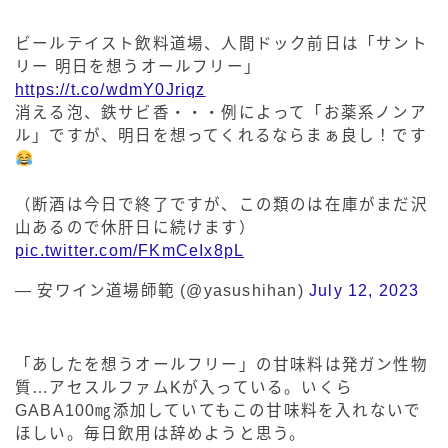
ビールテイスト飲料道場、人間ドック前日は「サント
リー 明日を想うオールフリー」
https://t.co/wdmY0Jriqz
消える泡、鉄サビ香・・・例によって「お薬系ノンア
ル」ですが、明日を想ってくれるならまぁ良し！です
（断酒は今日で終了ですが、この類のは在庫がまだ沢
山あるので休肝日に続けます）
pic.twitter.com/FKmCeIx8pL
— 安ワイン道場師範 (@yasushihan)
July 12, 2023
「あしたを想うオールフリー」の甘味料は発ガン性物
質…アセスルファムKが入っている。いくら
GABA100㎎添加していてもこの甘味料を入れないで
ほしい。毎日飲用は辞めようと思う。