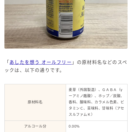
「
あしたを想う オールフリー
」の原材料名などのスペ
ックは、以下の通りです。
麦芽（外国製造）、ＧＡＢＡ（γ
ーアミノ酪酸）、ホップ／炭酸、
原材料名
香料、酸味料、カラメル色素、ビ
タミンＣ、苦味料、甘味料（アセ
スルファムＫ）
アルコール分
0.00%