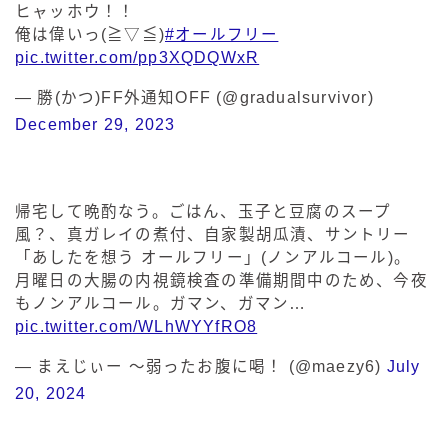
ヒャッホウ！！
俺は偉いっ(≧▽≦)
#オールフリー
pic.twitter.com/pp3XQDQWxR
— 勝(かつ)FF外通知OFF (@gradualsurvivor)
December 29, 2023
帰宅して晩酌なう。ごはん、玉子と豆腐のスープ
風？、真ガレイの煮付、自家製胡瓜漬、サントリー
「あしたを想う オールフリー」(ノンアルコール)。
月曜日の大腸の内視鏡検査の準備期間中のため、今夜
もノンアルコール。ガマン、ガマン…
pic.twitter.com/WLhWYYfRO8
— まえじぃー 〜弱ったお腹に喝！ (@maezy6)
July
20, 2024