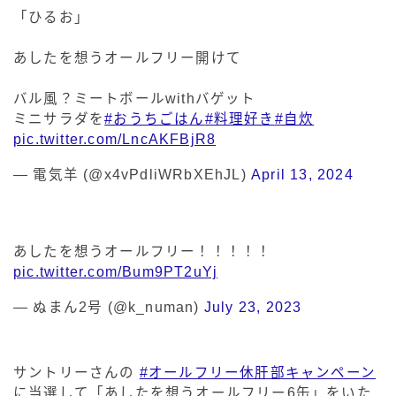
「ひるお」
あしたを想うオールフリー開けて
バル風？ミートボールwithバゲット
ミニサラダを
#おうちごはん
#料理好き
#自炊
pic.twitter.com/LncAKFBjR8
— 電気羊 (@x4vPdliWRbXEhJL)
April 13, 2024
あしたを想うオールフリー！！！！！
pic.twitter.com/Bum9PT2uYj
— ぬまん2号 (@k_numan)
July 23, 2023
サントリーさんの
#オールフリー休肝部キャンペーン
に当選して「あしたを想うオールフリー6缶」をいた