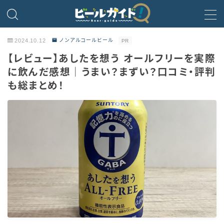
MENU
2024.10.12
ノンアルコールビール
PR
【レビュー】あしたを想う オールフリーを実際
ビール
に飲んだ感想｜うまい？まずい？口コミ・評判
も総まとめ！
発泡酒
新ジャンル・第3のビール
ビールのサブスク
HOPPIN’ GARAGE
ノンアルコールビール
微アルコール