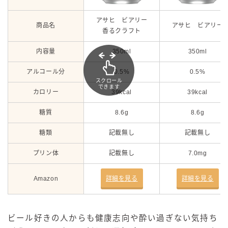
アサヒ ビアリー
商品名
アサヒ ビアリー
香るクラフト
内容量
350ml
350ml
アルコール分
0.5%
0.5%
スクロール
できます
カロリー
39kcal
39kcal
糖質
8.6g
8.6g
糖類
記載無し
記載無し
プリン体
記載無し
7.0mg
Amazon
詳細を見る
詳細を見る
ビール好きの人からも健康志向や酔い過ぎない気持ち