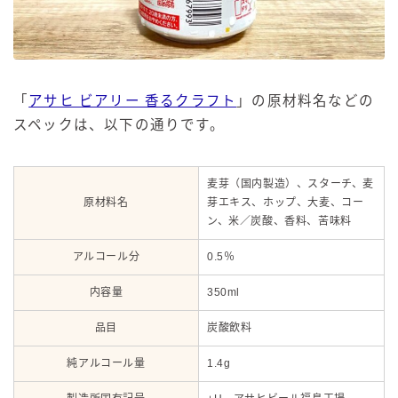
「
アサヒ ビアリー 香るクラフト
」の原材料名などの
スペックは、以下の通りです。
麦芽（国内製造）、スターチ、麦
原材料名
芽エキス、ホップ、大麦、コー
ン、米／炭酸、香料、苦味料
アルコール分
0.5％
内容量
350ml
品目
炭酸飲料
純アルコール量
1.4g