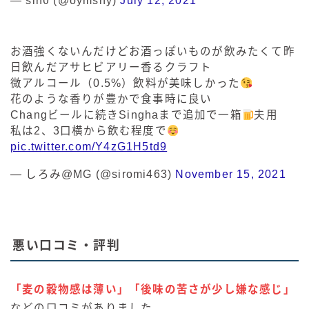
— sinθ (@oymsny)
July 12, 2021
お酒強くないんだけどお酒っぽいものが飲みたくて昨
日飲んだアサヒビアリー香るクラフト
微アルコール（0.5%）飲料が美味しかった
花のような香りが豊かで食事時に良い
Changビールに続きSinghaまで追加で一箱
夫用
私は2、3口横から飲む程度で
pic.twitter.com/Y4zG1H5td9
— しろみ@MG (@siromi463)
November 15, 2021
悪い口コミ・評判
「麦の穀物感は薄い」「後味の苦さが少し嫌な感じ」
などの口コミがありました。