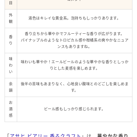
目
外
液色はキレイな黄金系。泡持ちもしっかりあります。
観
香り立ちから華やかでフルーティーな香りが広がります。
香
パイナップルのようなトロピカル感や柑橘系の爽やかなニュア
り
ンスもありますね。
味
味わいも華やか！エールビールのような華やかな香りとしっか
わ
りとした麦感を楽しめます。
い
余
後半の苦味もあまりなく、心地良い酸味とのどごしを楽しめま
韻
す。
お
酒
ビール感もしっかり感じられます。
感
「
アサヒ ビアリー 香るクラフト
」は、
華やかな香り