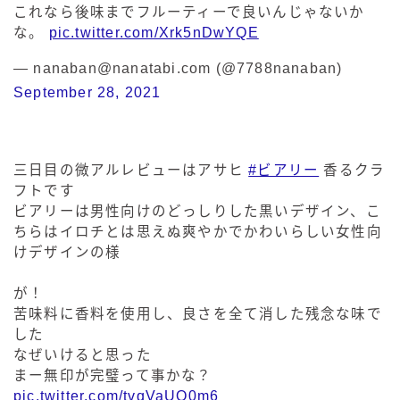
これなら後味までフルーティーで良いんじゃないか
な。
pic.twitter.com/Xrk5nDwYQE
— nanaban@nanatabi.com (@7788nanaban)
September 28, 2021
三日目の微アルレビューはアサヒ
#ビアリー
香るクラ
フトです
ビアリーは男性向けのどっしりした黒いデザイン、こ
ちらはイロチとは思えぬ爽やかでかわいらしい女性向
けデザインの様
が！
苦味料に香料を使用し、良さを全て消した残念な味で
した
なぜいけると思った
まー無印が完璧って事かな？
pic.twitter.com/tvqVaUQ0m6