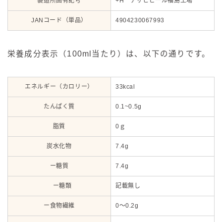
製造所固有記号
+H アサヒビール福島工場
JANコード（単品）
4904230067993
栄養成分表示（100ml当たり）は、以下の通りです。
エネルギー（カロリー）
33kcal
たんぱく質
0.1~0.5g
脂質
0ｇ
炭水化物
7.4g
ー糖質
7.4g
ー糖類
記載無し
ー食物繊維
0～0.2g