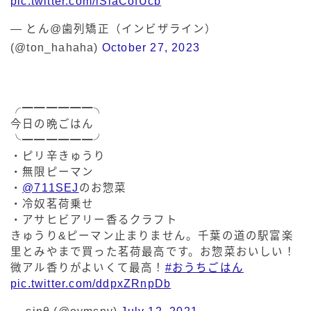
pic.twitter.com/lSlaCofUcb
— とん@歯列矯正（インビザライン）
(@ton_hahaha)
October 27, 2023
╭━━━━━━╮
今日の晩ごはん
╰━━━━━━╯
・ピリ辛きゅうり
・無限ピーマン
・
@711SEJ
のお惣菜
・冷奴茗荷乗せ
・アサヒビアリー香るクラフト
きゅうり&ピーマン止まりません。千葉の道の駅富楽
里とみやまで買った茗荷最高です。お惣菜おいしい！
微アル香りがよいくて最高！
#おうちごはん
pic.twitter.com/ddpxZRnpDb