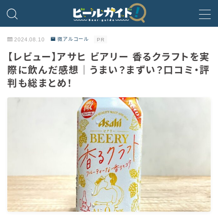
MENU
2024.08.10
微アルコール
PR
【レビュー】アサヒ ビアリー 香るクラフトを実
ビール
際に飲んだ感想｜うまい？まずい？口コミ・評
判も総まとめ！
発泡酒
新ジャンル・第3のビール
ビールのサブスク
HOPPIN’ GARAGE
ノンアルコールビール
微アルコール